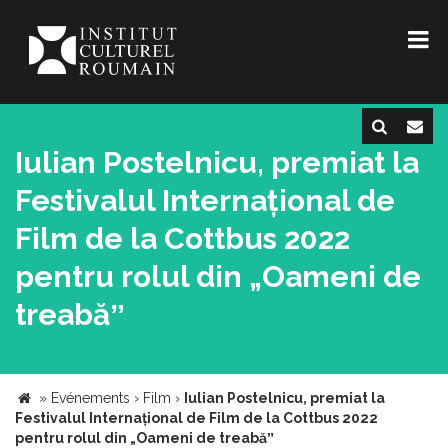
Iulian Postelnicu, premiat la
Festivalul Internațional de
Film de la Cottbus 2022
pentru rolul din „Oameni de
treabăˮ
»
Evénements
›
Film
›
Iulian Postelnicu, premiat la
Festivalul Internațional de Film de la Cottbus 2022
pentru rolul din „Oameni de treabăˮ