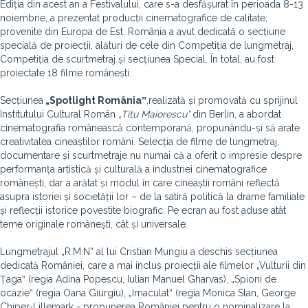
Ediția din acest an a Festivalului, care s-a desfășurat în perioada 8-13
noiembrie, a prezentat producții cinematografice de calitate,
provenite din Europa de Est. România a avut dedicată o secțiune
specială de proiecții, alături de cele din Competiția de lungmetraj,
Competiția de scurtmetraj și secțiunea Special. În total, au fost
proiectate 18 filme românești.
Secțiunea
„Spotlight Româniaˮ
,
realizată și promovată cu sprijinul
Institutului Cultural Român
„Titu Maiorescu”
din Berlin, a abordat
cinematografia românească contemporană, propunându-și să arate
creativitatea cineaștilor români. Selecția de filme de lungmetraj,
documentare și scurtmetraje nu numai că a oferit o impresie despre
performanța artistică și culturală a industriei cinematografice
românești, dar a arătat și modul în care cineaștii români reflectă
asupra istoriei și societății lor – de la satiră politică la drame familiale
și reflecții istorice povestite biografic. Pe ecran au fost aduse atât
teme originale românești, cât și universale.
Lungmetrajul „R.M.N“ al lui Cristian Mungiu a deschis secțiunea
dedicată României, care a mai inclus proiecții ale filmelor „Vulturii din
Țagaˮ (regia Adina Popescu, Iulian Manuel Gharvas), „Spioni de
ocazieˮ (regia Oana Giurgiu), „Imaculatˮ (regia Monica Stan, George
Chiper-Lillemark - propunerea României pentru o nominalizare la