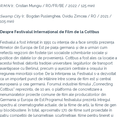
R.M.N
(r.: Cristian Mungiu / RO/FR/BE / 2022 / 125 min)
Swamp City
(r.: Bogdan Puslenghea, Ovidiu Zimcea / RO / 2021 /
105 min)
Despre Festivalul Internațional de Film de la Cottbus
Festivalul a fost înființat în 1991 cu intenția de a face simțită prezența
filmelor din Europa de Est pe piața germană și de a urmări cum
reflectă regizorii din fostele țări socialiste schimbările sociale și
politice din statele lor de proveniență. Cottbus a fost ales ca locație a
acestui festival datorită tradiției universitare, legăturilor de transport
avantajoase cu Berlinul, precum și așezării centrale a orașului în
regiunea minorității sorbe. De la înființarea sa, Festivalul s-a dezvoltat
ca un important punct de întâlnire între scena de film est și central
europeană și cea germană. Forumul industriei filmului „Connecting
Cottbus” reprezintă, de 10 ani, o platformă de concretizare a
nenumăratelor proiecte comune de film ale producătorilor din
Germania și Europa de Est.Programul festivalului prezintă întregul
spectru al cinematografiei actuale, de la filme de artă, la filme de gen
și blockbustere. În total, aproximativ 170 de filme sunt proiectate în
patru competiții de lungmetraje, scurtmetraje, filme pentru tineret și