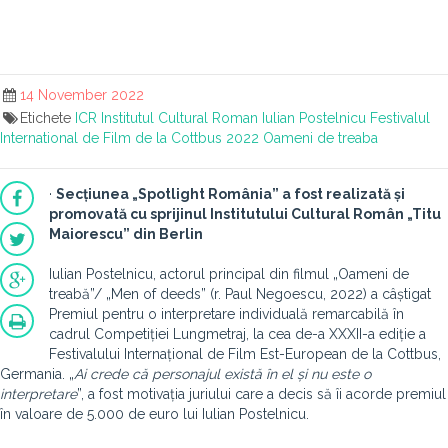
14 November 2022
Etichete
ICR
Institutul Cultural Roman
Iulian Postelnicu
Festivalul
International de Film de la Cottbus 2022
Oameni de treaba
·
Secțiunea „Spotlight România” a fost realizată și
promovată cu sprijinul Institutului Cultural Român „Titu
Maiorescu” din Berlin
Iulian Postelnicu, actorul principal din filmul „Oameni de
treabă”/ „Men of deeds” (r. Paul Negoescu, 2022) a câștigat
Premiul pentru o interpretare individuală remarcabilă în
cadrul Competiției Lungmetraj, la cea de-a XXXII-a ediție a
Festivalului Internațional de Film Est-European de la Cottbus,
Germania. „
Ai crede că personajul există în el și nu este o
interpretare
”, a fost motivația juriului care a decis să îi acorde premiul
în valoare de 5.000 de euro lui Iulian Postelnicu.