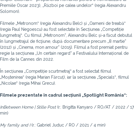
Premiile Oscar 2023), „Război pe calea undelorˮ (regia Alexandru
Solomon).
Filmele „Metronomˮ (regia Alexandru Belc) și „Oameni de treabăˮ
(regia Paul Negoescu) au fost selectate în Secțiunea „Competiție
lungmetrajˮ. Cu filmul „Metronom”, Alexandru Belc și-a făcut debutul
în lungmetrajul de ficţiune, după documentare precum „8 martie”
(2012) și „Cinema, mon amour” (2015). Filmul a fost premiat pentru
regie la secțiunea „Un certain regard” a Festivalului Internațional de
Film de la Cannes din 2022.
În secțiunea „Competiție scurtmetrajˮ a fost selectat filmul
„Moștenireaˮ
(regia Marian Fărcuț), iar la secțiunea „Specialsˮ, filmul
„Nicolaeˮ (regia Mihai Grecu).
Filmele prezentate în cadrul secțiunii „Spotlight Româniaˮ:
InBetween Home | Stille Post
(r.: Brigitta Kanyaro / RO/AT / 2022 / 17
min)
My family and I
(r.: Gabriel Juduc / RO / 2021 / 4 min)