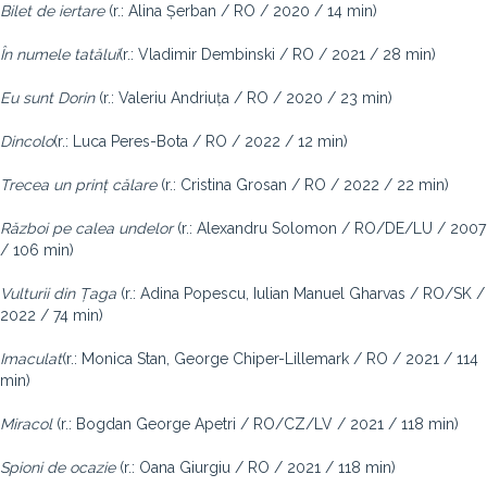
Bilet de iertare
(r.: Alina Șerban / RO / 2020 / 14 min)
În numele tatălui
(r.: Vladimir Dembinski / RO / 2021 / 28 min)
Eu sunt Dorin
(r.: Valeriu Andriuța / RO / 2020 / 23 min)
Dincolo
(r.: Luca Peres-Bota / RO / 2022 / 12 min)
Trecea un prinț călare
(r.: Cristina Grosan / RO / 2022 / 22 min)
Război pe calea undelor
(r.: Alexandru Solomon / RO/DE/LU / 2007
/ 106 min)
Vulturii din Țaga
(r.: Adina Popescu, Iulian Manuel Gharvas / RO/SK /
2022 / 74 min)
Imaculat
(r.: Monica Stan, George Chiper-Lillemark / RO / 2021 / 114
min)
Miracol
(r.: Bogdan George Apetri / RO/CZ/LV / 2021 / 118 min)
Spioni de ocazie
(r.: Oana Giurgiu / RO / 2021 / 118 min)