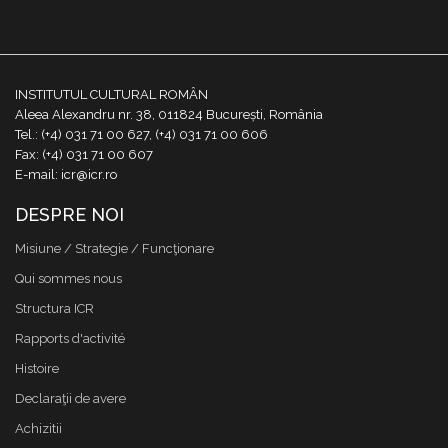
INSTITUTUL CULTURAL ROMÂN
Aleea Alexandru nr. 38, 011824 București, România
Tel.: (+4) 031 71 00 627, (+4) 031 71 00 606
Fax: (+4) 031 71 00 607
E-mail: icr@icr.ro
DESPRE NOI
Misiune / Strategie / Funcţionare
Qui sommes nous
Structura ICR
Rapports d'activité
Histoire
Declaraţii de avere
Achizitii