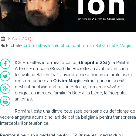
18 April 2013
Etichete
Icr bruxelles
Institutul cultural roman
Balkan trafik
Magis
ICR Bruxelles informează că joi,
18 aprilie 2013
, la Palatul
Artelor Frumoase (Bozar) din Bruxelles, a avut loc, în cadrul
festivalului Balkan Trafik, avanpremiera documentarului
Ion
al
regizorului belgian
Olivier Magis
. Filmul pune în scenă
destinul neobişnuit al lui Ion Beleaua, român nevăzător
emigrat cu întreaga familie în Belgia, la Liège, la începutul
anilor 90.
Românul este una dintre cele şase persoane cu deficienţe de
vedere angajate acum cinci ani de poliţia belgiană pentru transcrierea
interceptărilor telefonice.
Regizorul belgian a declarat pentru ICR Bruxelles imediat după