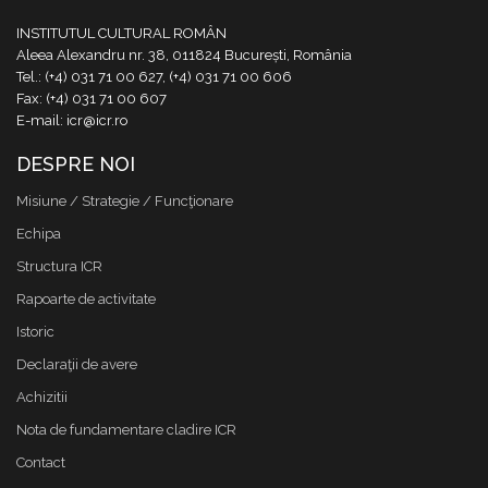
INSTITUTUL CULTURAL ROMÂN
Aleea Alexandru nr. 38, 011824 București, România
Tel.: (+4) 031 71 00 627, (+4) 031 71 00 606
Fax: (+4) 031 71 00 607
E-mail: icr@icr.ro
DESPRE NOI
Misiune / Strategie / Funcţionare
Echipa
Structura ICR
Rapoarte de activitate
Istoric
Declaraţii de avere
Achizitii
Nota de fundamentare cladire ICR
Contact