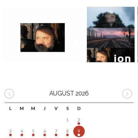
AUGUST 2026
L
M
M
J
V
S
D
1
2
3
4
5
6
7
8
9