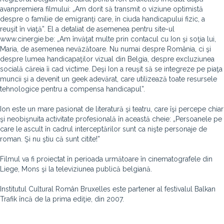
avanpremiera filmului: „Am dorit să transmit o viziune optimistă
despre o familie de emigranţi care, în ciuda handicapului fizic, a
reuşit în viaţă”. El a detaliat de asemenea pentru site-ul
www.cinergie.be: „Am învăţat multe prin contacul cu Ion şi soţia lui,
Maria, de asemenea nevăzătoare. Nu numai despre România, ci şi
despre lumea handicapaţilor vizual din Belgia, despre excluziunea
socială căreia îi cad victime. Deşi Ion a reuşit să se integreze pe piaţa
muncii şi a devenit un geek adevărat, care utilizează toate resursele
tehnologice pentru a compensa handicapul”.
Ion este un mare pasionat de literatură şi teatru, care îşi percepe chiar
şi neobişnuita activitate profesională în această cheie: „Persoanele pe
care le ascult în cadrul interceptărilor sunt ca nişte personaje de
roman. Şi nu ştiu că sunt citite!”
Filmul va fi proiectat în perioada următoare în cinematografele din
Liege, Mons şi la televiziunea publică belgiană.
Institutul Cultural Român Bruxelles este partener al festivalul Balkan
Trafik încă de la prima ediţie, din 2007.