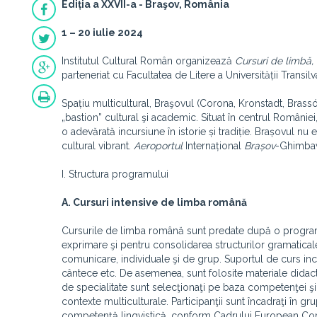
Ediția a XXVII-a - Braşov, România
1 – 20 iulie 2024
Institutul Cultural Român organizează
Cursuri de limbă, 
parteneriat cu Facultatea de Litere a Universității Trans
Spațiu multicultural, Braşovul (Corona, Kronstadt, Bras
„bastion” cultural şi academic. Situat în centrul României, î
o adevărată incursiune în istorie și tradiție. Brașovul nu 
cultural vibrant.
Aeroportul
Internațional
Brașov
-Ghimbav 
I. Structura programului
A. Cursuri intensive de limba română
Cursurile de limba română sunt predate după o programă a
exprimare şi pentru consolidarea structurilor gramaticale 
comunicare, individuale şi de grup. Suportul de curs includ
cântece etc. De asemenea, sunt folosite materiale didact
de specialitate sunt selecţionaţi pe baza competenţei şi
contexte multiculturale. Participanţii sunt încadraţi în 
competenţă lingvistică, conform Cadrului European Comun