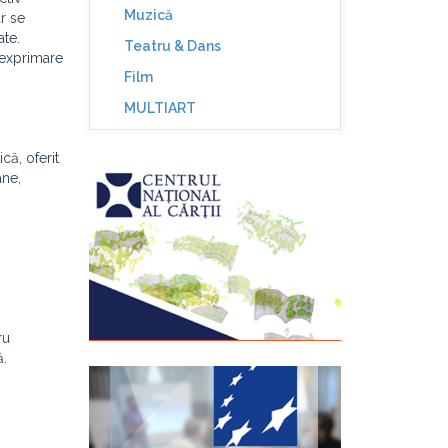
Muzică
r se
ate.
Teatru & Dans
o exprimare
Film
MULTIART
că, oferit
âne,
ru
ă.