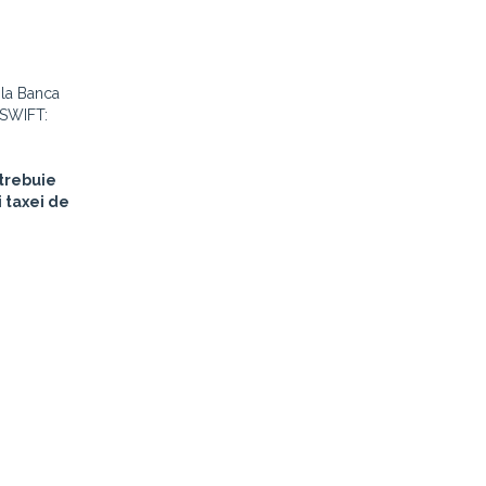
s la Banca
 SWIFT:
 trebuie
 taxei de