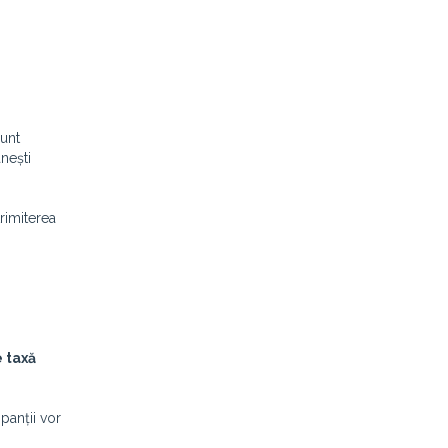
unt
nești
trimiterea
e taxă
cipanții vor