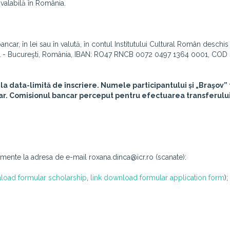
valabilă în România.
bancar, în lei sau în valută, în contul Institutului Cultural Român deschi
or 1 - Bucureşti, România, IBAN: RO47 RNCB 0072 0497 1364 0001, COD
la data-limită de înscriere. Numele participantului și „Braşov”
car. Comisionul bancar perceput pentru efectuarea transferului
cumente la adresa de e-mail roxana.dinca@icr.ro (scanate):
load formular scholarship
,
link download formular application form
);