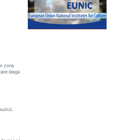
in zona
care leagă
muzică,