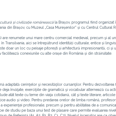
cultură și civilizație românească
la Brașov, programul fiind organizat 
ilvania din Brașov, cu Muzeul „Casa Mureșenilor” și cu Centrul Cultural 
só) are renumele unui mare centru comercial medieval, precum şi al un
n Transilvania, aici se întrepătrund identități culturale, entice și lingvist
este doar un loc cu peisaje pitorești și arhitectură impresionantă, ci și
facilitează conexiunile cu alte orașe din România și din străinătate.
daptată cerinţelor şi necesităţilor cursanţilor. Pentru dezvoltarea f
deja învăţate, exerciţiile de gramatică şi vocabular alternează cu activ
e atât texte cu teme din viaţa cotidiană, cât şi texte literare, articole
ice audio și video. Pentru predarea orelor de limba română, profesori
 a experienţei profesionale, precum şi pentru abilitatea de a comunica
grupe de studiu pe baza unui test de plasare care permite evaluarea nive
 de Referinţă (A1, A2, B1, B2, C1, C2). Nivelul începător are ca obie