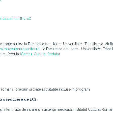
staurant (unitbv.ro)
)
lizaţie au loc la Facultatea de Litere - Universitatea Transilvania. Atel
w.muzeulmuresenilor.ro
), la Facultatea de Litere - Universitatea Transi
ltural Reduta (
Centrul Cultural Reduta
).
 română, precum și toate activitățile incluse în program.
rdă o reducere de 15%.
i intern, viza de intrare și asistența medicală. Institutul Cultural Româ