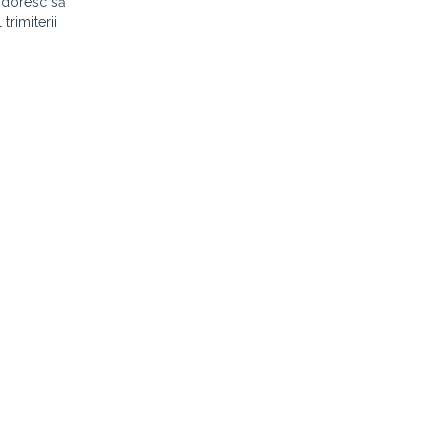
e doresc să
trimiterii