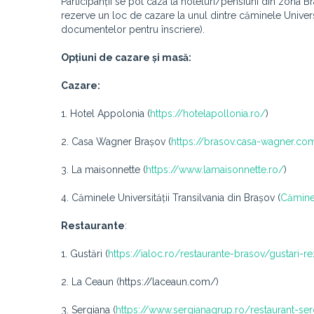
Participanții se pot caza la hoteluri/pensiuni din zona Br
rezerve un loc de cazare la unul dintre căminele Universi
documentelor pentru înscriere).
Opțiuni de cazare și masă:
Cazare:
1. Hotel Appolonia (
https://hotelapollonia.ro/
)
2. Casa Wagner Brașov (
https://brasov.casa-wagner.co
3. La maisonnette (
https://www.lamaisonnette.ro/
)
4. Căminele Universității Transilvania din Brașov (
Cămine 
Restaurante
:
1. Gustări (
https://ialoc.ro/restaurante-brasov/gustari-r
2. La Ceaun (https://laceaun.com/)
3. Sergiana (
https://www.sergianagrup.ro/restaurant-ser