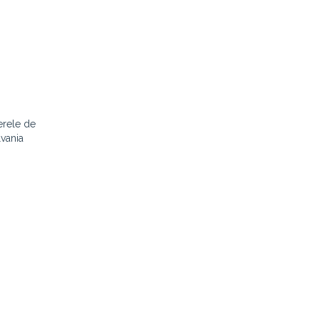
ierele de
lvania
n