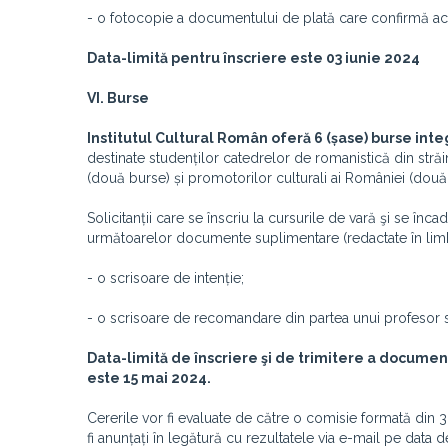
- o fotocopie a documentului de plată care confirmă achi
Data-limită pentru înscriere este 03 iunie 2024
VI. Burse
Institutul Cultural Român oferă 6 (șase) burse inte
destinate studenților catedrelor de romanistică din străin
(două burse) și promotorilor culturali ai României (două
Solicitanții care se înscriu la cursurile de vară şi se în
următoarelor documente suplimentare (redactate în li
- o scrisoare de intenție;
- o scrisoare de recomandare din partea unui profesor sa
Data-limită de înscriere şi de trimitere a documen
este 15 mai 2024.
Cererile vor fi evaluate de către o comisie formată din 3 (
fi anunțați în legătură cu rezultatele via e-mail pe data 