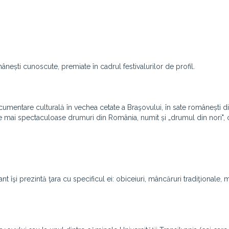
nești cunoscute, premiate în cadrul festivalurilor de profil
.
umentare culturală în vechea cetate a Braşovului, în sate românești d
le mai spectaculoase drumuri din România, numit și „drumul din nori", 
 îşi prezintă ţara cu specificul ei: obiceiuri, mâncăruri tradiţionale, 