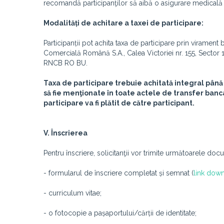
recomandă participanţilor să aibă o asigurare medicală 
Modalități de achitare a taxei de participare:
Participanții pot achita taxa de participare prin virament 
Comercială Română S.A., Calea Victoriei nr. 155, Sect
RNCB RO BU.
Taxa de participare trebuie achitată integral până 
să fie menţionate în toate actele de transfer ban
participare va fi plătit de către participant.
V. Înscrierea
Pentru înscriere, solicitanţii vor trimite următoarele do
- formularul de înscriere completat și semnat (
link down
- curriculum vitae;
- o fotocopie a pașaportului/cărții de identitate;