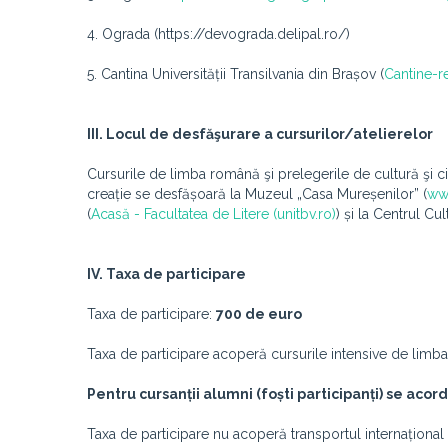
4. Ograda (https://devograda.delipal.ro/)
5. Cantina Universității Transilvania din Brașov (
Cantine-re
III. Locul de desfăşurare a cursurilor/atelierelor
Cursurile de limba română şi prelegerile de cultură şi civi
creație se desfășoară la Muzeul „Casa Mureșenilor” (
ww
(
Acasă - Facultatea de Litere (unitbv.ro)
) și la Centrul Cu
IV. Taxa de participare
Taxa de participare:
700 de euro
Taxa de participare acoperă cursurile intensive de limba
Pentru cursanții alumni (foști participanți) se aco
Taxa de participare nu acoperă transportul internațional ş