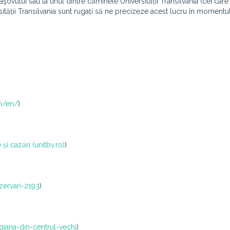
aşovului sau la unul dintre căminele Universității Transilvania (cei car
tății Transilvania sunt rugați să ne precizeze acest lucru în momentul 
m/en/
)
și cazări (unitbv.ro)
)
ezervari-2193
)
giana-din-centrul-vechi
)