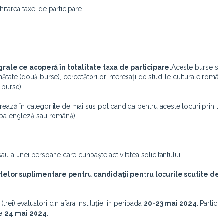
tarea taxei de participare.
grale ce acoperă în totalitate taxa de participare.
Aceste burse s
ătate (două burse), cercetătorilor interesați de studiile culturale româ
 burse).
cadrează în categoriile de mai sus pot candida pentru aceste locuri prin 
mba engleză sau română):
u a unei persoane care cunoaște activitatea solicitantului.
telor suplimentare pentru candidaţii pentru locurile scutite d
trei) evaluatori din afara instituției în perioada
20-23 mai 2024
. Parti
de
24 mai 2024
.