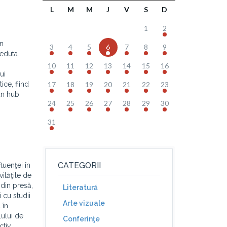
L
M
M
J
V
S
D
1
2
în
3
4
5
6
7
8
9
Reduta.
10
11
12
13
14
15
16
ui
ice, fiind
17
18
19
20
21
22
23
 un hub
24
25
26
27
28
29
30
31
CATEGORII
luenţei în
ităţile de
 din presă,
Literatură
 cu studii
Arte vizuale
 în
lului de
Conferinţe
ctiv