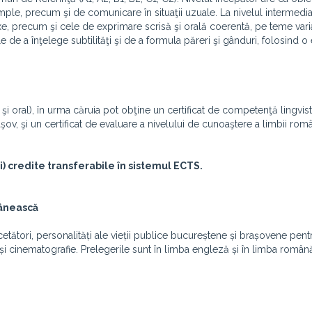
imple, precum şi de comunicare în situaţii uzuale. La nivelul intermedia
xe, precum şi cele de exprimare scrisă şi orală coerentă, pe teme vari
ile de a înţelege subtilităţi şi de a formula păreri şi gânduri, folosind 
s şi oral), în urma căruia pot obţine un certificat de competenţă lingvisti
aşov, şi un certificat de evaluare a nivelului de cunoaştere a limbii rom
i) credite transferabile în sistemul ECTS.
mânească
rcetători, personalități ale vieții publice bucureștene și brașovene pent
ră și cinematografie. Prelegerile sunt în limba engleză și în limba român