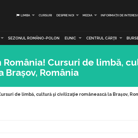
LIMBA
CURSURI
DESPRE NOI
MEDIA
INFORMAȚII DE INTERES
SEZONUL ROMÂNO-POLON
EUNIC
CENTRUL CĂRŢII
BURS
 România! Cursuri de limbă, cul
la Brașov, România
ursuri de limbă, cultură şi civilizaţie românească la Brașov, R