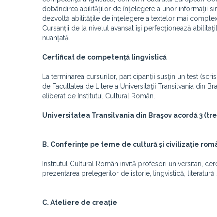
dobândirea abilităţilor de înţelegere a unor informaţii s
dezvoltă abilităţile de înţelegere a textelor mai comple
Cursanții de la nivelul avansat îşi perfecţionează abilităţ
nuanţată.
Certificat de competență lingvistică
La terminarea cursurilor, participanții susţin un test (scri
de Facultatea de Litere a Universităţii Transilvania din Br
eliberat de Institutul Cultural Român.
Universitatea Transilvania din Braşov acordă 3 (tre
B. Conferințe pe teme de cultură și civilizație ro
Institutul Cultural Român invită profesori universitari, ce
prezentarea prelegerilor de istorie, lingvistică, literatu
C. Ateliere de creație