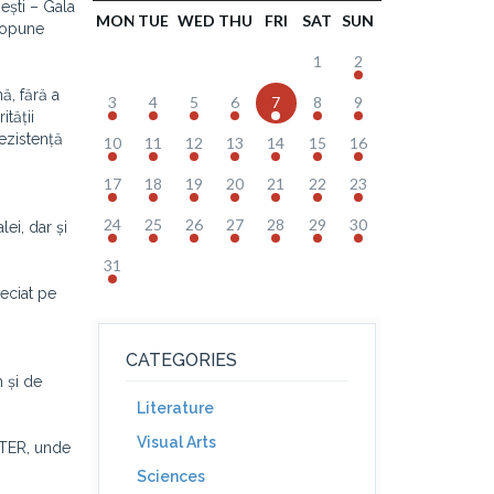
ești – Gala
MON
TUE
WED
THU
FRI
SAT
SUN
propune
1
2
ă, fără a
3
4
5
6
7
8
9
ității
ezistență
10
11
12
13
14
15
16
17
18
19
20
21
22
23
24
25
26
27
28
29
30
ei, dar și
31
reciat pe
CATEGORIES
 și de
Literature
Visual Arts
ITER, unde
Sciences