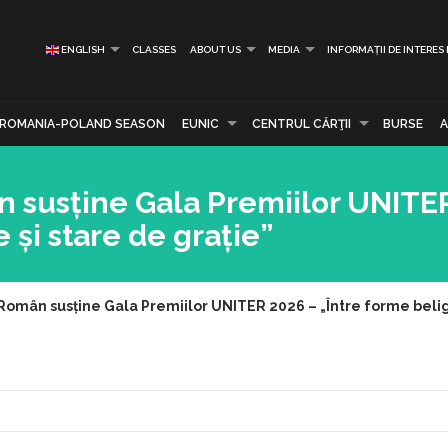
ENGLISH
CLASSES
ABOUT US
MEDIA
INFORMAȚII DE INTERES
ROMANIA-POLAND SEASON
EUNIC
CENTRUL CĂRŢII
BURSE
ân susține Gala Premiilor UNITE
 și stare de grație”
l Român susține Gala Premiilor UNITER 2026 – „Între forme belig