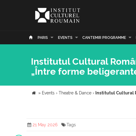
PARIS
EVENTS
CANTEMIR PROGRAMME
Institutul Cultural Rom
„Între forme beligerante
»
Events
›
Theatre & Dance
›
Institutul Cultura
21 May 2026
Tags