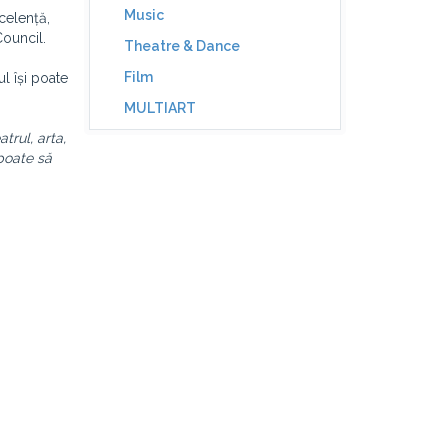
Music
celență,
Council.
Theatre & Dance
Film
l își poate
MULTIART
trul, arta,
poate să