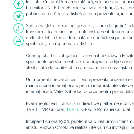
Institutul Cultural Român se alătură, și în acest an, unu
Premiilor UNITER 2026, care va avea loc luni, 25 mai, de
publicului o reflecție artistică asupra prezentului, într-u
Sub tema „Între forme beligerante și stare de grație”, edi
transforma teatrul într-un simplu instrument de comentariu s
culturale. Într-o lume dominată de conflicte și polariză
spirituală și de regenerare artistică.
Conceptul artistic al galei este semnat de Răzvan Mazilu 
spectacolului eveniment. Cei doi propun o ediție construi
atenția față de contextul în care teatrul este creat astăzi.
Un moment special al serii îl va reprezenta prezența extr
marile scene internaționale pentru interpretările sale 
internaționale, Valer Săbăduș va urca pentru prima dată
Evenimentul va fi transmis în direct pe platformele ofic
TVR 1, TVR Cultural,
TVR.ro
și Radio România Cultural.
Începând cu ora 19:00, publicul va putea urmări transmi
artistul Răzvan Omotă va realiza interviuri cu invitații și