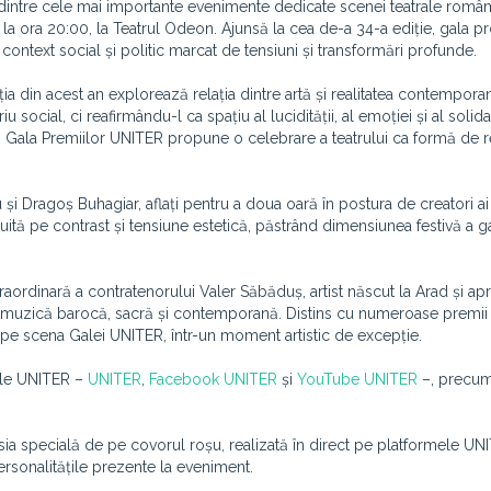
ia dintre cele mai importante evenimente dedicate scenei teatrale român
 la ora 20:00, la Teatrul Odeon. Ajunsă la cea de-a 34-a ediție, gala 
n context social și politic marcat de tensiuni și transformări profunde.
ția din acest an explorează relația dintre artă și realitatea contemporan
ocial, ci reafirmându-l ca spațiu al lucidității, al emoției și al solidar
ri, Gala Premiilor UNITER propune o celebrare a teatrului ca formă de r
și Dragoș Buhagiar, aflați pentru a doua oară în postura de creatori ai
tă pe contrast și tensiune estetică, păstrând dimensiunea festivă a gal
aordinară a contratenorului Valer Săbăduș, artist născut la Arad și ap
de muzică barocă, sacră și contemporană. Distins cu numeroase premii
 pe scena Galei UNITER, într-un moment artistic de excepție.
iale UNITER –
UNITER
,
Facebook UNITER
și
YouTube UNITER
–, precum
sia specială de pe covorul roșu, realizată în direct pe platformele UN
 personalitățile prezente la eveniment.