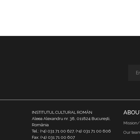
ABOU
INSTITUTUL CULTURAL ROMÂN
Aleea Alexandru nr. 38, 011824 București,
Mission/
România
Tel.: (+4) 031 71 00 627, (+4) 031 71 00 606
Our tea
Fax: (+4) 031 71 00 607