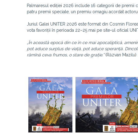
Palmaresul ediției 2026 include 16 categorii de premii cu
patru premii speciale, un premiu omagiu acordat actorul
Juriul Galei UNITER 2026 este format din Cosmin Florea, 
vota favoriții în perioada 22–25 mai pe site-ul oficial UN
„În această epocă din ce în ce mai apocaliptică, ameninț
pot aduce surplus de viață, pot aduce speranță. Dincol
rămînă ceva frumos, o stare de grație.”
(Răzvan Mazilu)