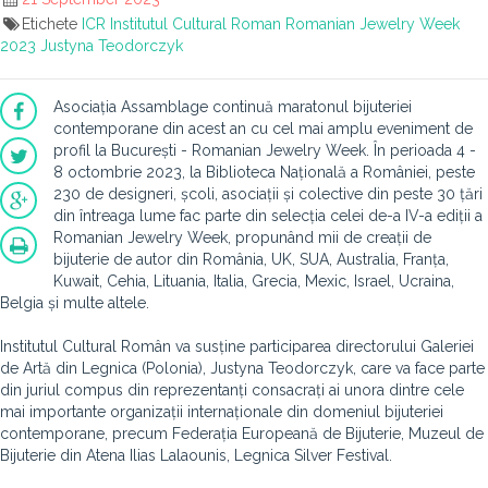
Etichete
ICR
Institutul Cultural Roman
Romanian Jewelry Week
2023
Justyna Teodorczyk
Asociația Assamblage continuă maratonul bijuteriei
contemporane din acest an cu cel mai amplu eveniment de
profil la București - Romanian Jewelry Week. În perioada 4 -
8 octombrie 2023, la Biblioteca Națională a României, peste
230 de designeri, școli, asociații și colective din peste 30 țări
din întreaga lume fac parte din selecția celei de-a IV-a ediții a
Romanian Jewelry Week, propunând mii de creații de
bijuterie de autor din România, UK, SUA, Australia, Franța,
Kuwait, Cehia, Lituania, Italia, Grecia, Mexic, Israel, Ucraina,
Belgia și multe altele.
Institutul Cultural Român va susține participarea directorului Galeriei
de Artă din Legnica (Polonia), Justyna Teodorczyk, care va face parte
din juriul compus din reprezentanți consacrați ai unora dintre cele
mai importante organizații internaționale din domeniul bijuteriei
contemporane, precum Federația Europeană de Bijuterie, Muzeul de
Bijuterie din Atena Ilias Lalaounis, Legnica Silver Festival.