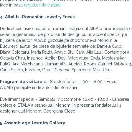
face în baza
regulilor de vizitare
4.
AlbAlb - Romanian Jewelry Focus
Dedicat exclusiv creatorilor români, magazinul AlbAlb promovează o
selecție generoasă de produse de design cu un accent special pe
bijuteria de autor. AlbAlb găzduiește showroom-ul Monom la
București, alături de piese de bijuterie semnate de: Daniela Cățoi,
Diana Cojocaru, Maria Paltin, Anayd Blu, Cara, Alis Lalu, Contemporia,
Octavia Chiru, Instance, Atelier Devi, Vilegiatura, Enda, Mesteshukar
ButiQ, Ana Marchetanu, Human APJ, Artefact Room, Catrinel Săbăciag,
Carla Szabo, Karakter, Gruni, Ceramic Sparrow și Mica Cera.
Program de vizitare:
4 - 8 octombrie - 11.00 - 18.00 - Focus
AlbAlb pe bijuteria de autor din România
Eveniment special - Sâmbătă, 7 octombrie, 16.00 - 18.00 - Lansarea
colecției ETALA a brand-ului Monom, în prezența fondatorului și
designer-ului Monom, Georgiana Ciceo
5
.
Assamblage Jewelry Gallery