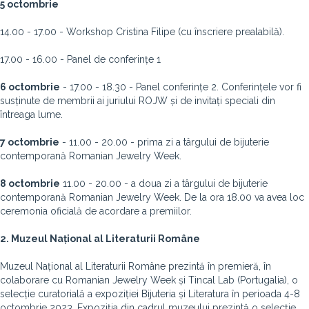
5 octombrie
14.00 - 17.00 - Workshop Cristina Filipe (cu înscriere prealabilă).
17.00 - 16.00 - Panel de conferințe 1
6 octombrie
- 17.00 - 18.30 - Panel conferințe 2. Conferințele vor fi
susținute de membrii ai juriului ROJW și de invitați speciali din
întreaga lume.
7 octombrie
- 11.00 - 20.00 - prima zi a târgului de bijuterie
contemporană Romanian Jewelry Week.
8 octombrie
11.00 - 20.00 - a doua zi a târgului de bijuterie
contemporană Romanian Jewelry Week. De la ora 18.00 va avea loc
ceremonia oficială de acordare a premiilor.
2. Muzeul Național al Literaturii Române
Muzeul Național al Literaturii Române prezintă în premieră, în
colaborare cu Romanian Jewelry Week și Tincal Lab (Portugalia), o
selecție curatorială a expoziției Bijuteria și Literatura în perioada 4-8
octombrie 2023. Expoziția din cadrul muzeului prezintă o selecție