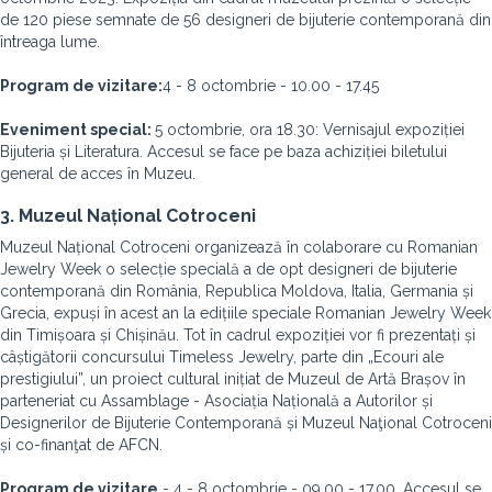
de 120 piese semnate de 56 designeri de bijuterie contemporană din
întreaga lume.
Program de vizitare:
4 - 8 octombrie - 10.00 - 17.45
Eveniment special:
5 octombrie, ora 18.30: Vernisajul expoziției
Bijuteria și Literatura. Accesul se face pe baza achiziției biletului
general de acces în Muzeu.
3. Muzeul Național Cotroceni
Muzeul Național Cotroceni organizează în colaborare cu Romanian
Jewelry Week o selecție specială a de opt designeri de bijuterie
contemporană din România, Republica Moldova, Italia, Germania și
Grecia, expuși în acest an la edițiile speciale Romanian Jewelry Week
din Timișoara și Chișinău. Tot în cadrul expoziției vor fi prezentați și
câștigătorii concursului Timeless Jewelry, parte din „Ecouri ale
prestigiului”, un proiect cultural inițiat de Muzeul de Artă Brașov în
parteneriat cu Assamblage - Asociația Națională a Autorilor și
Designerilor de Bijuterie Contemporană și Muzeul Naţional Cotroceni
și co-finanţat de AFCN.
Program de vizitare
- 4 - 8 octombrie - 09.00 - 17.00. Accesul se