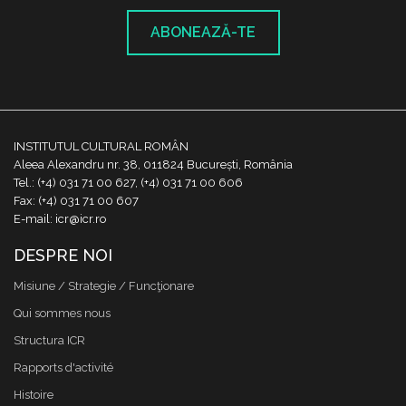
ABONEAZĂ-TE
INSTITUTUL CULTURAL ROMÂN
Aleea Alexandru nr. 38, 011824 București, România
Tel.: (+4) 031 71 00 627, (+4) 031 71 00 606
Fax: (+4) 031 71 00 607
E-mail: icr@icr.ro
DESPRE NOI
Misiune / Strategie / Funcţionare
Qui sommes nous
Structura ICR
Rapports d'activité
Histoire