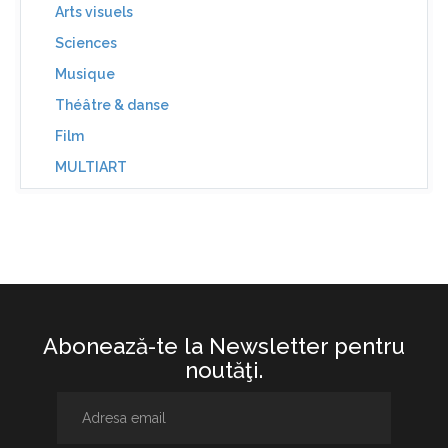
Arts visuels
Sciences
Musique
Théâtre & danse
Film
MULTIART
Abonează-te la Newsletter pentru
noutăţi.