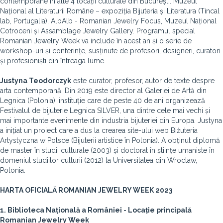
contemporane în alte 4 locații culturale din București: Muzeul
Național al Literaturii Române – expoziția Bijuteria și Literatura (Tincal
lab, Portugalia), AlbAlb - Romanian Jewelry Focus, Muzeul Național
Cotroceni și Assamblage Jewelry Gallery. Programul special
Romanian Jewelry Week va include în acest an și o serie de
workshop-uri și conferințe, susținute de profesori, designeri, curatori
și profesioniști din întreaga lume.
Justyna Teodorczyk
este curator, profesor, autor de texte despre
arta contemporană. Din 2019 este director al Galeriei de Artă din
Legnica (Polonia), instituție care de peste 40 de ani organizează
Festivalul de bijuterie Legnica SILVER, una dintre cele mai vechi și
mai importante evenimente din industria bijuteriei din Europa. Justyna
a inițiat un proiect care a dus la crearea site-ului web Biżuteria
Artystyczna w Polsce (Bijuterii artistice în Polonia). A obținut diplomă
de master în studii culturale (2003) și doctorat în științe umaniste în
domeniul studiilor culturii (2012) la Universitatea din Wroclaw,
Polonia.
HARTA OFICIALĂ ROMANIAN JEWELRY WEEK 2023
1. Biblioteca Națională a României - Locație principală
Romanian Jewelry Week