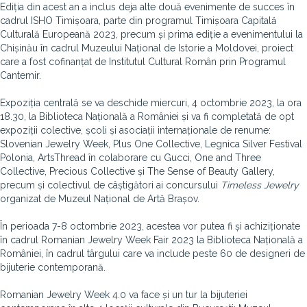
Ediția din acest an a inclus deja alte două evenimente de succes în
cadrul ISHO Timișoara, parte din programul Timișoara Capitală
Culturală Europeană 2023, precum și prima ediție a evenimentului la
Chișinău în cadrul Muzeului Național de Istorie a Moldovei, proiect
care a fost cofinanțat de Institutul Cultural Român prin Programul
Cantemir.
Expoziția centrală se va deschide miercuri, 4 octombrie 2023, la ora
18.30, la Biblioteca Națională a României
și va fi completată de opt
expoziții colective, școli și asociații internaționale de renume:
Slovenian Jewelry Week, Plus One Collective, Legnica Silver Festival
Polonia, ArtsThread în colaborare cu Gucci, One and Three
Collective, Precious Collective și The Sense of Beauty Gallery,
precum și colectivul de câștigători ai concursului
Timeless Jewelry
organizat de Muzeul Național de Artă Brașov.
În perioada 7-8 octombrie 2023, acestea vor putea fi și achiziționate
în cadrul Romanian Jewelry Week Fair 2023 la Biblioteca Națională a
României, în cadrul târgului care va include peste 60 de designeri de
bijuterie contemporană.
Romanian Jewelry Week 4.0 va face și un tur la bijuteriei