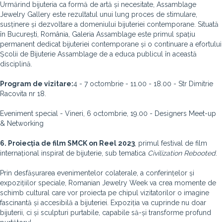
Urmărind bijuteria ca formă de artă și necesitate, Assamblage
Jewelry Gallery este rezultatul unui lung proces de stimulare,
susținere și dezvoltare a domeniului bijuteriei contemporane. Situată
în București, România, Galeria Assamblage este primul spațiu
permanent dedicat bijuteriei contemporane și o continuare a efortului
Școlii de Bijuterie Assamblage de a educa publicul în această
disciplină.
Program de vizitare:
4 - 7 octombrie - 11.00 - 18.00 - Str Dimitrie
Racovita nr 18.
Eveniment special - Vineri, 6 octombrie, 19.00 - Designers Meet-up
& Networking
6. Proiecția de film SMCK on Reel 2023
, primul festival de film
internațional inspirat de bijuterie, sub tematica
Civilization Rebooted
.
Prin desfășurarea evenimentelor colaterale, a conferințelor și
expozițiilor speciale, Romanian Jewelry Week va crea momente de
schimb cultural care vor proiecta pe chipul vizitatorilor o imagine
fascinantă și accesibilă a bijuteriei. Expoziția va cuprinde nu doar
bijuterii, ci și sculpturi purtabile, capabile să-și transforme profund