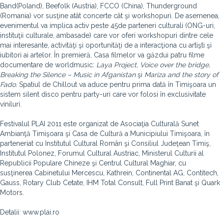
Band(Poland), Beefolk (Austria), FCCO (China), Thunderground
(Romania) vor susţine atât concerte cât şi workshopuri. De asemenea,
evenimentul va implica activ peste 45de parteneri culturali (ONG-uri,
instituţii culturale, ambasade) care vor oferi workshopuri dintre cele
mai interesante, activităţi şi oportunităţi de a interacţiona cu artişti şi
iubitori ai artelor. În premieră, Casa filmelor va găzdui patru filme
documentare de worldmusic:
Laya Project, Voice over the bridge,
Breaking the Silence – Music in Afganistan
şi
Mariza and the story of
Fado
. Spatiul de Chillout va aduce pentru prima dată în Timişoara un
sistem silent disco pentru party-uri care vor folosi în exclusivitate
viniluri.
Festivalul PLAI 2011 este organizat de Asociaţia Culturală Sunet
Ambianţă Timişoara şi Casa de Cultură a Municipiului Timişoara, în
parteneriat cu Institutul Cultural Român şi Consiliul Judeţean Timiş,
Institutul Polonez, Forumul Cultural Austriac, Ministerul Culturii al
Republicii Populare Chineze şi Centrul Cultural Maghiar, cu
susţinerea Cabinetului Mercescu, Kathrein, Continental AG, Contitech,
Gauss, Rotary Club Cetate, IHM Total Consult, Full Print Banat şi Quark
Motors.
Detalii: www.plai.ro