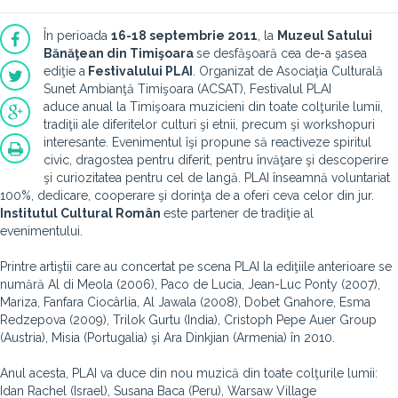
În perioada
16-18 septembrie 2011
, la
Muzeul Satului
Bănăţean din Timişoara
se desfăşoară cea de-a şasea
ediţie a
Festivalului PLAI
. Organizat de Asociaţia Culturală
Sunet Ambianţă Timişoara (ACSAT), Festivalul PLAI
aduce anual la Timişoara muzicieni din toate colţurile lumii,
tradiţii ale diferitelor culturi şi etnii, precum şi workshopuri
interesante. Evenimentul îşi propune să reactiveze spiritul
civic, dragostea pentru diferit, pentru învăţare şi descoperire
şi curiozitatea pentru cel de langă. PLAI înseamnă voluntariat
100%, dedicare, cooperare şi dorinţa de a oferi ceva celor din jur.
Institutul Cultural Român
este partener de tradiţie al
evenimentului.
Printre artiştii care au concertat pe scena PLAI la ediţiile anterioare se
numără Al di Meola (2006), Paco de Lucia, Jean-Luc Ponty (2007),
Mariza, Fanfara Ciocârlia, Al Jawala (2008), Dobet Gnahore, Esma
Redzepova (2009), Trilok Gurtu (India), Cristoph Pepe Auer Group
(Austria), Misia (Portugalia) şi Ara Dinkjian (Armenia) în 2010.
Anul acesta, PLAI va duce din nou muzică din toate colţurile lumii:
Idan Rachel (Israel), Susana Baca (Peru), Warsaw Village