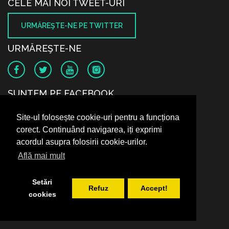
CELE MAI NOI TWEET-URI
URMĂREŞTE-NE PE TWITTER
URMĂREŞTE-NE
SUNTEM PE FACEBOOK
Site-ul folosește cookie-uri pentru a funcționa
corect. Continuând navigarea, iți exprimi
acordul asupra folosirii cookie-urilor.
Află mai mult
Setări
Refuz
Accept!
cookies