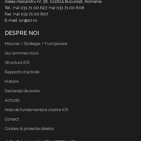
Aleea Alexandru nr. 38, 011824 București, România
Tel.: (+4) 031 71 00 627, (+4) 031 71 00 606
Fax: (+4) 031 71 00 607
E-mail: icr@icr.ro
DESPRE NOI
Misiune / Strategie / Funcţionare
Qui sommes nous
Structura ICR
Rapports d'activité
Histoire
Declaraţii de avere
Achizitii
Nota de fundamentare cladire ICR
Contact
Cookies & protectia datelor