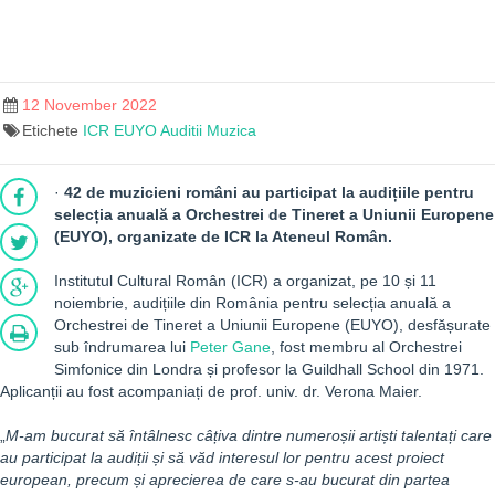
12 November 2022
Etichete
ICR
EUYO
Auditii
Muzica
·
42 de muzicieni români au participat la audițiile pentru
selecția anuală a Orchestrei de Tineret a Uniunii Europene
(EUYO), organizate de ICR la Ateneul Român.
Institutul Cultural Român (ICR) a organizat, pe 10 și 11
noiembrie, audițiile din România pentru selecția anuală a
Orchestrei de Tineret a Uniunii Europene (EUYO), desfășurate
sub îndrumarea lui
Peter Gane
, fost membru al Orchestrei
Simfonice din Londra și profesor la Guildhall School din 1971.
Aplicanții au fost acompaniați de prof. univ. dr. Verona Maier.
„
M-am bucurat să întâlnesc câțiva dintre numeroșii artiști talentați care
au participat la audiții și să văd interesul lor pentru acest proiect
european, precum și aprecierea de care s-au bucurat din partea