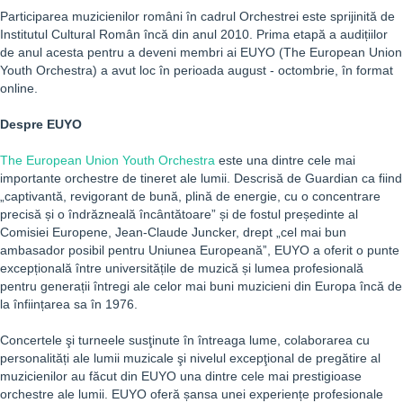
Participarea muzicienilor români în cadrul Orchestrei este sprijinită de
Institutul Cultural Român încă din anul 2010. Prima etapă a audițiilor
de anul acesta pentru a deveni membri ai EUYO (The European Union
Youth Orchestra) a avut loc în perioada august - octombrie, în format
online.
Despre EUYO
The European Union Youth Orchestra
este una dintre cele mai
importante orchestre de tineret ale lumii. Descrisă de Guardian ca fiind
„captivantă, revigorant de bună, plină de energie, cu o concentrare
precisă și o îndrăzneală încântătoare” și de fostul președinte al
Comisiei Europene, Jean-Claude Juncker, drept „cel mai bun
ambasador posibil pentru Uniunea Europeanăˮ, EUYO a oferit o punte
excepțională între universitățile de muzică și lumea profesională
pentru generații întregi ale celor mai buni muzicieni din Europa încă de
la înființarea sa în 1976.
Concertele şi turneele susţinute în întreaga lume, colaborarea cu
personalități ale lumii muzicale şi nivelul excepţional de pregătire al
muzicienilor au făcut din EUYO una dintre cele mai prestigioase
orchestre ale lumii. EUYO oferă șansa unei experiențe profesionale