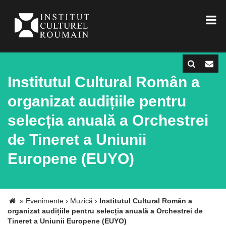
Institutul Cultural Român a
organizat audițiile pentru
selecția anuală a Orchestrei
de Tineret a Uniunii
Europene (EUYO)
»
Evenimente
›
Muzică
›
Institutul Cultural Român a
organizat audițiile pentru selecția anuală a Orchestrei de
Tineret a Uniunii Europene (EUYO)