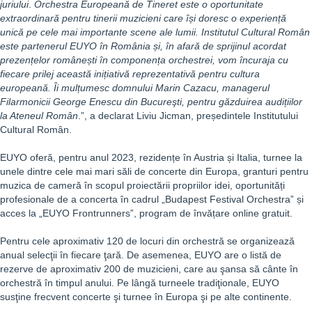
juriului
.
Orchestra Europeană de Tineret este o oportunitate
extraordinară pentru tinerii muzicieni care își doresc o experiență
unică pe cele mai importante scene ale lumii. Institutul Cultural Român
este partenerul EUYO în România și, în afară de sprijinul acordat
prezențelor românești în componența orchestrei, vom încuraja cu
fiecare prilej această inițiativă reprezentativă pentru cultura
europeană. Îi mulțumesc domnului Marin Cazacu, managerul
Filarmonicii George Enescu din Bucureşti, pentru găzduirea audițiilor
la Ateneul Român
.”, a declarat Liviu Jicman, președintele Institutului
Cultural Român.
EUYO oferă, pentru anul 2023, rezidențe în Austria și Italia, turnee la
unele dintre cele mai mari săli de concerte din Europa, granturi pentru
muzica de cameră în scopul proiectării propriilor idei, oportunități
profesionale de a concerta în cadrul „Budapest Festival Orchestraˮ și
acces la „EUYO Frontrunnersˮ, program de învățare online gratuit.
Pentru cele aproximativ 120 de locuri din orchestră se organizează
anual selecţii în fiecare ţară. De asemenea, EUYO are o listă de
rezerve de aproximativ 200 de muzicieni, care au şansa să cânte în
orchestră în timpul anului. Pe lângă turneele tradiţionale, EUYO
susţine frecvent concerte şi turnee în Europa şi pe alte continente.