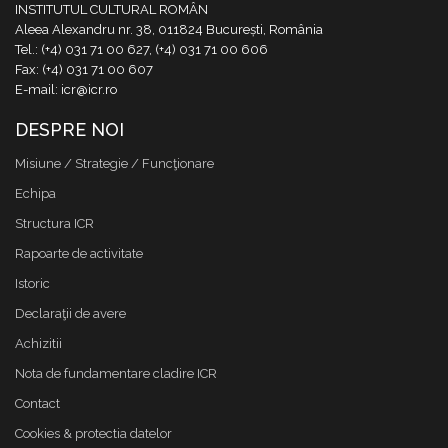
INSTITUTUL CULTURAL ROMÂN
Aleea Alexandru nr. 38, 011824 București, România
Tel.: (+4) 031 71 00 627, (+4) 031 71 00 606
Fax: (+4) 031 71 00 607
E-mail: icr@icr.ro
DESPRE NOI
Misiune / Strategie / Funcţionare
Echipa
Structura ICR
Rapoarte de activitate
Istoric
Declaraţii de avere
Achizitii
Nota de fundamentare cladire ICR
Contact
Cookies & protectia datelor