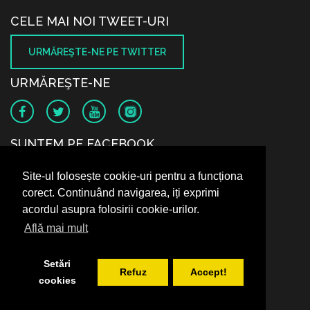
CELE MAI NOI TWEET-URI
URMĂREŞTE-NE PE TWITTER
URMĂREŞTE-NE
SUNTEM PE FACEBOOK
Site-ul folosește cookie-uri pentru a funcționa
corect. Continuând navigarea, iți exprimi
acordul asupra folosirii cookie-urilor.
Află mai mult
Setări
Refuz
Accept!
cookies