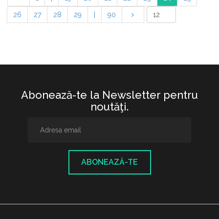
26
27
28
29
|
90
Abonează-te la Newsletter pentru
noutăţi.
ABONEAZĂ-TE