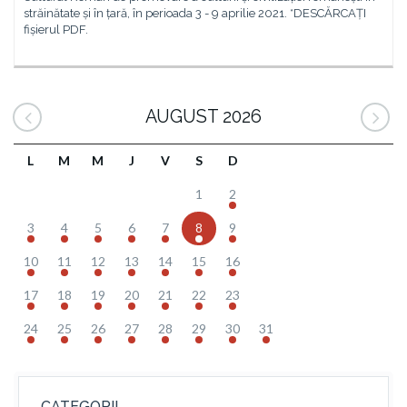
străinătate și în țară, în perioada 3 - 9 aprilie 2021. *DESCĂRCAȚI
fișierul PDF.
AUGUST 2026
L
M
M
J
V
S
D
1
2
3
4
5
6
7
8
9
10
11
12
13
14
15
16
17
18
19
20
21
22
23
24
25
26
27
28
29
30
31
CATEGORII