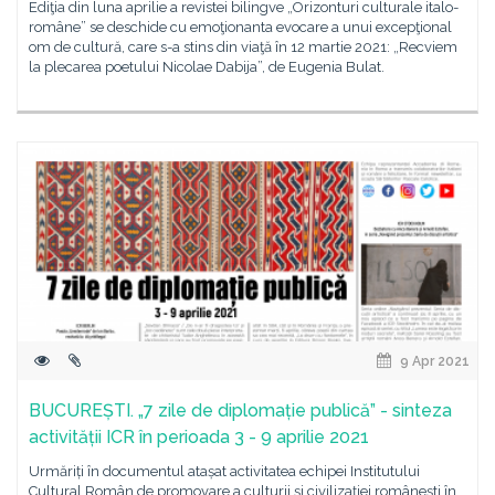
Ediţia din luna aprilie a revistei bilingve „Orizonturi culturale italo-
române” se deschide cu emoţionanta evocare a unui excepţional
om de cultură, care s-a stins din viaţă în 12 martie 2021: „Recviem
la plecarea poetului Nicolae Dabija”, de Eugenia Bulat.
9 Apr 2021
BUCUREȘTI. „7 zile de diplomație publică” - sinteza
activității ICR în perioada 3 - 9 aprilie 2021
Urmăriți în documentul atașat activitatea echipei Institutului
Cultural Român de promovare a culturii și civilizației românești în