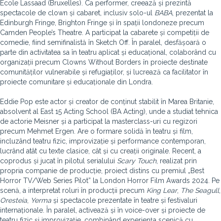
École Lassaad (Bruxelles). Ca performer, creează și prezintă
spectacole de clown și cabaret, inclusiv solo-ul
BABA
, prezentat la
Edinburgh Fringe, Brighton Fringe și în spații londoneze precum
Camden People’s Theatre. A participat la cabarete și competiții de
comedie, fiind semifinalistă în Sketch Off. În paralel, desfășoară o
parte din activitatea sa în teatru aplicat și educațional, colaborând cu
organizații precum Clowns Without Borders în proiecte destinate
comunităților vulnerabile și refugiaților, și lucrează ca facilitator în
proiecte comunitare și educaționale din Londra.
Eddie Pop este actor și creator de conținut stabilit în Marea Britanie,
absolvent al East 15 Acting School (BA Acting), unde a studiat tehnica
de actorie Meisner și a participat la masterclass-uri cu regizori
precum Mehmet Ergen. Are o formare solidă în teatru și film,
incluzând teatru fizic, improvizație și performance contemporan,
lucrând atât cu texte clasice, cât și cu creații originale. Recent, a
coprodus și jucat în pilotul serialului
Scary Touch
, realizat prin
propria companie de producție, proiect distins cu premiul „Best
Horror TV/Web Series Pilot” la London Horror Film Awards 2024. Pe
scenă, a interpretat roluri în producții precum
King Lear
,
The Seagull
,
Oresteia
,
Yerma
și spectacole prezentate în teatre și festivaluri
internaționale. În paralel, activează și în voice-over și proiecte de
teatru fizic și improvizație, combinând experiența scenică cu