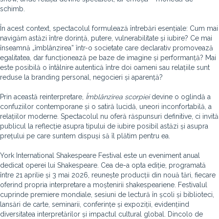
schimb.
În acest context, spectacolul formulează întrebări esențiale: Cum mai
navigăm astăzi între dorință, putere, vulnerabilitate și iubire? Ce mai
înseamnă „îmblânzirea” într-o societate care declarativ promovează
egalitatea, dar funcționează pe baze de imagine și performanță? Mai
este posibilă o întâlnire autentică între doi oameni sau relațiile sunt
reduse la branding personal, negocieri și aparență?
Prin această reinterpretare,
Îmblânzirea scorpiei
devine o oglindă a
confuziilor contemporane și o satiră lucidă, uneori inconfortabilă, a
relațiilor moderne. Spectacolul nu oferă răspunsuri definitive, ci invită
publicul la reflecție asupra tipului de iubire posibil astăzi și asupra
prețului pe care suntem dispuși să îl plătim pentru ea.
York International Shakespeare Festival este un eveniment anual
dedicat operei lui Shakespeare. Cea de-a opta ediție, programată
între 21 aprilie și 3 mai 2026, reunește producții din nouă tări, fiecare
oferind propria interpretare a moștenirii shakespeariene. Festivalul
cuprinde premiere mondiale, sesiuni de lectură în școli și biblioteci,
lansări de carte, seminarii, conferințe și expoziții, evidențiind
diversitatea interpretărilor și impactul cultural global. Dincolo de