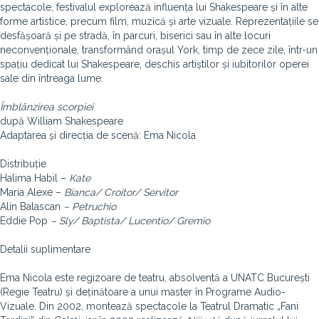
spectacole, festivalul explorează influența lui Shakespeare și în alte
forme artistice, precum film, muzică și arte vizuale. Reprezentațiile se
desfășoară și pe stradă, în parcuri, biserici sau în alte locuri
neconvenționale, transformând orașul York, timp de zece zile, într-un
spațiu dedicat lui Shakespeare, deschis artiștilor și iubitorilor operei
sale din întreaga lume.
Îmblânzirea scorpiei
după William Shakespeare
Adaptarea și direcția de scenă: Ema Nicola
Distribuție
Halima Habil –
Kate
Maria Alexe –
Bianca/ Croitor/ Servitor
Alin Balascan
– Petruchio
Eddie Pop
– Sly/ Baptista/ Lucentio/ Gremio
Detalii suplimentare
Ema Nicola este regizoare de teatru, absolventă a UNATC București
(Regie Teatru) și deținătoare a unui master în Programe Audio-
Vizuale. Din 2002, montează spectacole la Teatrul Dramatic „Fani