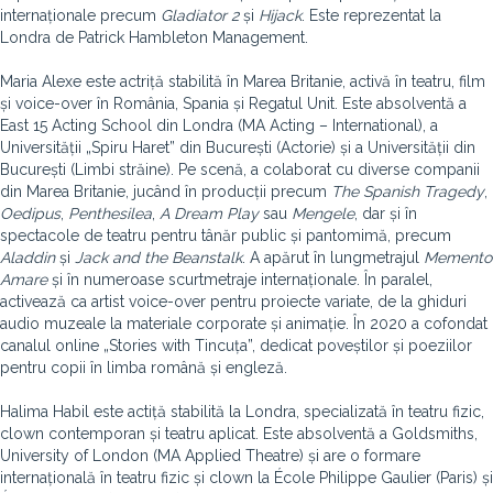
internaționale precum
Gladiator 2
și
Hijack
. Este reprezentat la
Londra de Patrick Hambleton Management.
Maria Alexe este actriță stabilită în Marea Britanie, activă în teatru, film
și voice-over în România, Spania și Regatul Unit. Este absolventă a
East 15 Acting School din Londra (MA Acting – International), a
Universității „Spiru Haret” din București (Actorie) și a Universității din
București (Limbi străine). Pe scenă, a colaborat cu diverse companii
din Marea Britanie, jucând în producții precum
The Spanish Tragedy
,
Oedipus
,
Penthesilea
,
A Dream Play
sau
Mengele
, dar și în
spectacole de teatru pentru tânăr public și pantomimă, precum
Aladdin
și
Jack and the Beanstalk
. A apărut în lungmetrajul
Memento
Amare
și în numeroase scurtmetraje internaționale. În paralel,
activează ca artist voice-over pentru proiecte variate, de la ghiduri
audio muzeale la materiale corporate și animație. În 2020 a cofondat
canalul online „Stories with Tincuța”, dedicat poveștilor și poeziilor
pentru copii în limba română și engleză.
Halima Habil este actiță stabilită la Londra, specializată în teatru fizic,
clown contemporan și teatru aplicat. Este absolventă a Goldsmiths,
University of London (MA Applied Theatre) și are o formare
internațională în teatru fizic și clown la École Philippe Gaulier (Paris) și