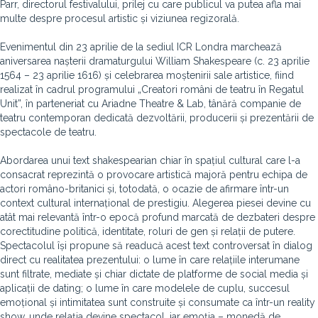
Parr, directorul festivalului, prilej cu care publicul va putea afla mai
multe despre procesul artistic și viziunea regizorală.
Evenimentul din 23 aprilie de la sediul ICR Londra marchează
aniversarea nașterii dramaturgului William Shakespeare (c. 23 aprilie
1564 – 23 aprilie 1616) și celebrarea moștenirii sale artistice, fiind
realizat în cadrul programului „Creatori români de teatru în Regatul
Unit”, în parteneriat cu Ariadne Theatre & Lab, tânără companie de
teatru contemporan dedicată dezvoltării, producerii și prezentării de
spectacole de teatru.
Abordarea unui text shakespearian chiar în spațiul cultural care l-a
consacrat reprezintă o provocare artistică majoră pentru echipa de
actori româno-britanici și, totodată, o ocazie de afirmare într-un
context cultural internațional de prestigiu. Alegerea piesei devine cu
atât mai relevantă într-o epocă profund marcată de dezbateri despre
corectitudine politică, identitate, roluri de gen și relații de putere.
Spectacolul își propune să readucă acest text controversat în dialog
direct cu realitatea prezentului: o lume în care relațiile interumane
sunt filtrate, mediate și chiar dictate de platforme de social media și
aplicații de dating; o lume în care modelele de cuplu, succesul
emoțional și intimitatea sunt construite și consumate ca într-un reality
show, unde relația devine spectacol, iar emoția – monedă de