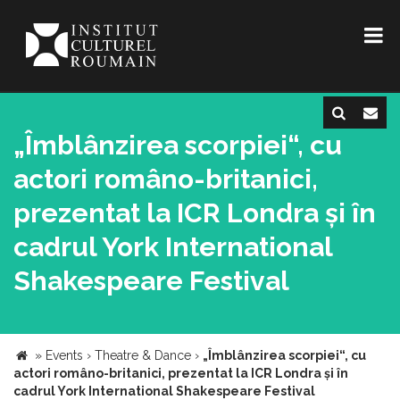
„Îmblânzirea scorpiei“, cu
actori româno-britanici,
prezentat la ICR Londra și în
cadrul York International
Shakespeare Festival
»
Events
›
Theatre & Dance
›
„Îmblânzirea scorpiei“, cu
actori româno-britanici, prezentat la ICR Londra și în
cadrul York International Shakespeare Festival