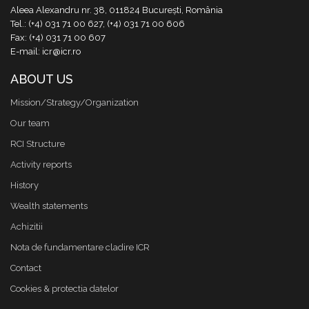
Aleea Alexandru nr. 38, 011824 București, România
Tel.: (+4) 031 71 00 627, (+4) 031 71 00 606
Fax: (+4) 031 71 00 607
E-mail: icr@icr.ro
ABOUT US
Mission/Strategy/Organization
Our team
RCI Structure
Activity reports
History
Wealth statements
Achizitii
Nota de fundamentare cladire ICR
Contact
Cookies & protectia datelor