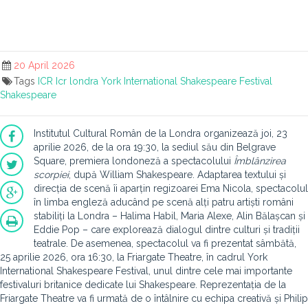
20 April 2026
Tags
ICR
Icr londra
York International Shakespeare Festival
Shakespeare
Institutul Cultural Român de la Londra organizează joi, 23
aprilie 2026, de la ora 19:30, la sediul său din Belgrave
Square, premiera londoneză a spectacolului
Îmblânzirea
scorpiei
, după William Shakespeare. Adaptarea textului și
direcția de scenă îi aparțin regizoarei Ema Nicola, spectacolul
în limba engleză aducând pe scenă alți patru artiști români
stabiliți la Londra – Halima Habil, Maria Alexe, Alin Bălașcan și
Eddie Pop – care explorează dialogul dintre culturi și tradiții
teatrale. De asemenea, spectacolul va fi prezentat sâmbătă,
25 aprilie 2026, ora 16:30, la Friargate Theatre, în cadrul York
International Shakespeare Festival, unul dintre cele mai importante
festivaluri britanice dedicate lui Shakespeare. Reprezentația de la
Friargate Theatre va fi urmată de o întâlnire cu echipa creativă și Philip