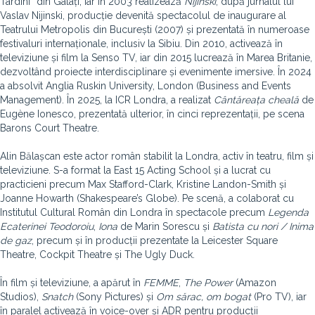
Tardini” din Galați, iar în 2003 realizează
Nijinski
, după jurnalul lui
Vaslav Nijinski, producție devenită spectacolul de inaugurare al
Teatrului Metropolis din București (2007) și prezentată în numeroase
festivaluri internaționale, inclusiv la Sibiu. Din 2010, activează în
televiziune și film la Senso TV, iar din 2015 lucrează în Marea Britanie,
dezvoltând proiecte interdisciplinare și evenimente imersive. În 2024
a absolvit Anglia Ruskin University, London (Business and Events
Management). În 2025, la ICR Londra, a realizat
Cântăreața cheală
de
Eugène Ionesco, prezentată ulterior, în cinci reprezentații, pe scena
Barons Court Theatre.
Alin Bălașcan este actor român stabilit la Londra, activ în teatru, film și
televiziune. S-a format la East 15 Acting School și a lucrat cu
practicieni precum Max Stafford-Clark, Kristine Landon-Smith și
Joanne Howarth (Shakespeare’s Globe). Pe scenă, a colaborat cu
Institutul Cultural Român din Londra în spectacole precum
Legenda
Ecaterinei Teodoroiu
,
Iona
de Marin Sorescu și
Batista cu nori / Inima
de gaz
, precum și în producții prezentate la Leicester Square
Theatre, Cockpit Theatre și The Ugly Duck.
În film și televiziune, a apărut în
FEMME
,
The Power
(Amazon
Studios),
Snatch
(Sony Pictures) și
Om sărac, om bogat
(Pro TV), iar
în paralel activează în voice-over și ADR pentru producții