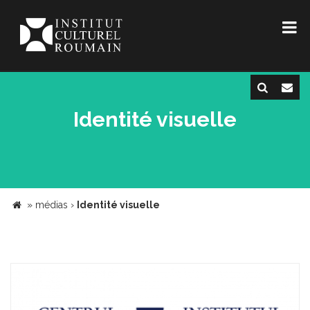
Identité visuelle
»
médias
›
Identité visuelle