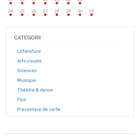
24
25
26
27
28
29
30
31
CATEGORII
Littérature
Arts visuels
Sciences
Musique
Théâtre & danse
Film
Prezentare de carte