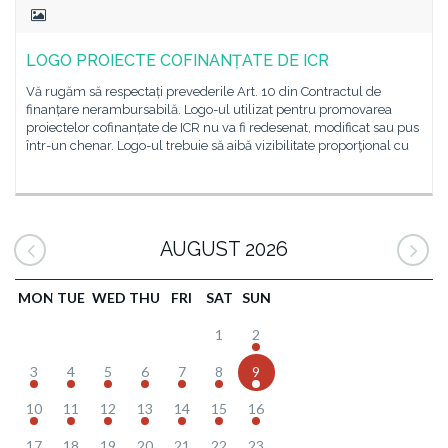
LOGO PROIECTE COFINANȚATE DE ICR
Vă rugăm să respectați prevederile Art. 10 din Contractul de
finanțare nerambursabilă. Logo-ul utilizat pentru promovarea
proiectelor cofinanțate de ICR nu va fi redesenat, modificat sau pus
într-un chenar. Logo-ul trebuie să aibă vizibilitate proporţional cu
AUGUST 2026
MON
TUE
WED
THU
FRI
SAT
SUN
1
2
3
4
5
6
7
8
9
10
11
12
13
14
15
16
17
18
19
20
21
22
23