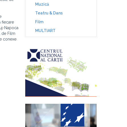
Muzică
Teatru & Dans
e
Film
 fiecare
Cluj-Napoca
MULTIART
l de Film
nte conexe