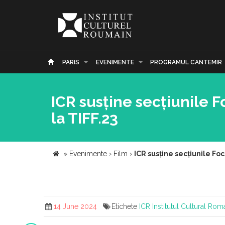
PARIS
EVENIMENTE
PROGRAMUL CANTEMIR
ICR susține secțiunile 
la TIFF.23
»
Evenimente
›
Film
›
ICR susține secțiunile Fo
14 June 2024
Etichete
ICR
Institutul Cultural Rom