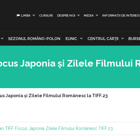
LIMBA
CURSURI
DESPRE NOI
MEDIA
INFORMAȚII DE INTERES
SEZONUL ROMÂNO-POLON
EUNIC
CENTRUL CĂRŢII
BURS
Focus Japonia și Zilele Filmulu
cus Japonia și Zilele Filmului Românesc la TIFF.23
an
TIFF
Focus Japonia
Zilele Filmului Românesc
TIFF.23