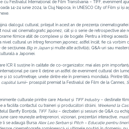
ie cu Festivalul Internațional de Film Transilvania – TIFF, eveniment aju
erioada 14-24 iunie 2024, la Cluj Napoca, în UNESCO City of Film și își a
nexe.
ijină dialogul cultural, prilejuit în acest an de prezența cinematografiei
ât noul val cinematografic japonez, cât și o serie de retrospective ale r
anorame filmice atât de complexe și de bogate. Pentru a întregi această
 nivel cultural un întreg fenomen japonez, astfel încât, fie că vorbim
ie de secțiunea
Big in Japan
și multe alte activități, Q&A-uri sau masterc
ulturală a Japoniei
.
re ICR îl susține în calitate de co-organizator, mai ales prin importan
și internațional pe care îl deține un astfel de eveniment cultural din lum
e și 10 scurtmetraje, unele dintre ele în premieră mondială. Printre titl
a capătul lumii
– proaspăt premiat la Festivalul de Film de la Cannes,
S
venimente culturale printre care
Market
și
TIFF Industry
– destinate fil
 facilita contactul cu traineri și producători străini,
Weekend la Cas
stelul Banffy Bonțida,
TIFF Talks
– dezbateri și sesiuni de Q&A cu echi
iune care reunește antreprenori, vizionari, prezentări interactive,
mast
e li se adaugă Bursa
Alex Leo Serban
și
Pitch – Educație pentru tineri
e despre cinematografia românească și ultimele noutăți în domeniu, nu