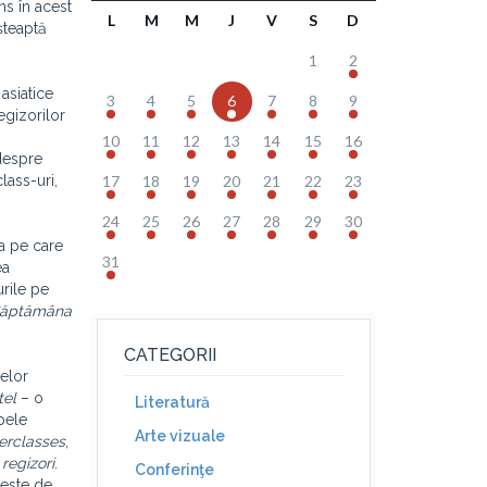
ns în acest
L
M
M
J
V
S
D
șteaptă
1
2
 asiatice
3
4
5
6
7
8
9
egizorilor
10
11
12
13
14
15
16
 despre
lass-uri,
17
18
19
20
21
22
23
24
25
26
27
28
29
30
ța pe care
31
ea
urile pe
ăptămâna
CATEGORII
melor
tel
– o
Literatură
pele
Arte vizuale
erclasses
,
 regizori
.
Conferinţe
 este de