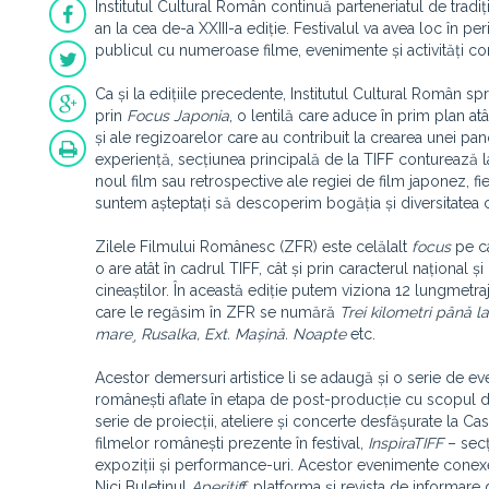
Institutul Cultural Român continuă parteneriatul de tradiț
an la cea de-a XXIII-a ediție. Festivalul va avea loc în p
publicul cu numeroase filme, evenimente și activități co
Ca și la edițiile precedente, Institutul Cultural Român spr
prin
Focus Japonia
, o lentilă care aduce în prim plan at
și ale regizoarelor care au contribuit la crearea unei p
experiență, secțiunea principală de la TIFF conturează la
noul film sau retrospective ale regiei de film japonez, f
suntem așteptați să descoperim bogăția și diversitatea c
Zilele Filmului Românesc (ZFR) este celălalt
focus
pe ca
o are atât în cadrul TIFF, cât și prin caracterul național 
cineaștilor. În această ediție putem viziona 12 lungmetraj
care le regăsim în ZFR se numără
Trei kilometri până l
mare¸ Rusalka, Ext. Mașină. Noapte
etc.
Acestor demersuri artistice li se adaugă și o serie de e
românești aflate în etapa de post-producție cu scopul de a
serie de proiecții, ateliere și concerte desfășurate la Ca
filmelor românești prezente în festival,
InspiraTIFF
– secț
expoziții și performance-uri. Acestor evenimente conex
Nici Buletinul
Aperitiff
, platforma și revista de informar