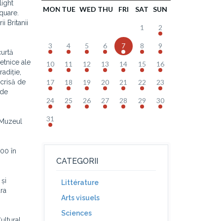
light
MON
TUE
WED
THU
FRI
SAT
SUN
quare.
 Britanii
1
2
3
4
5
6
7
8
9
curtă
ietnice ale
10
11
12
13
14
15
16
radiție,
crisă de
17
18
19
20
21
22
23
 de
24
25
26
27
28
29
30
31
u Muzeul
:00 în
CATEGORII
 și
Littérature
ara
Arts visuels
Sciences
ultural