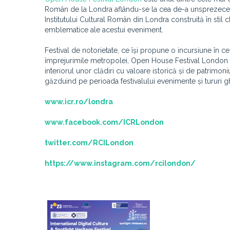
Român de la Londra aflându-se la cea de-a unsprezecea p
Institutului Cultural Român din Londra construită în stil cla
emblematice ale acestui eveniment.
Festival de notorietate, ce își propune o incursiune în ce
împrejurimile metropolei, Open House Festival London o
interiorul unor clădiri cu valoare istorică și de patrimon
găzduind pe perioada festivalului evenimente și tururi g
www.icr.ro/londra
www.facebook.com/ICRLondon
twitter.com/RCILondon
https://www.instagram.com/rcilondon/