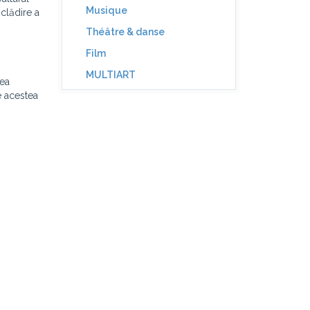
Musique
clădire a
Théâtre & danse
Film
MULTIART
dea
e acestea