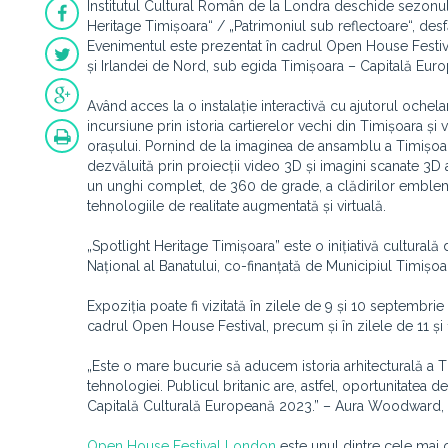
Institutul Cultural Român de la Londra deschide sezon
Heritage Timișoara“ / „Patrimoniul sub reflectoare“, des
Evenimentul este prezentat în cadrul Open House Festiva
și Irlandei de Nord, sub egida Timișoara – Capitală Euro
Având acces la o instalație interactivă cu ajutorul ochela
incursiune prin istoria cartierelor vechi din Timișoara și
orașului. Pornind de la imaginea de ansamblu a Timișoarei, pr
dezvăluită prin proiecții video 3D și imagini scanate 3
un unghi complet, de 360 de grade, a clădirilor emblemat
tehnologiile de realitate augmentată și virtuală.
„Spotlight Heritage Timișoara” este o inițiativă culturală 
Național al Banatului, co-finanțată de Municipiul Timișoa
Expoziția poate fi vizitată în zilele de 9 și 10 septembri
cadrul Open House Festival, precum și în zilele de 11 și 
„Este o mare bucurie să aducem istoria arhitecturală a Tim
tehnologiei. Publicul britanic are, astfel, oportunitate
Capitală Culturală Europeană 2023.” – Aura Woodward, 
Open House Festival London
este unul dintre cele mai c