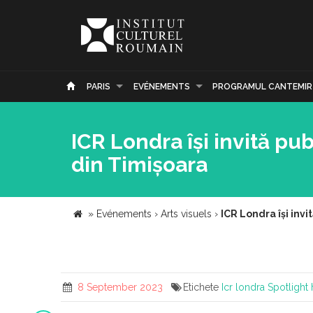
PARIS
EVÉNEMENTS
PROGRAMUL CANTEMIR
ICR Londra își invită pub
din Timișoara
»
Evénements
›
Arts visuels
›
ICR Londra își invi
8 September 2023
Etichete
Icr londra
Spotlight 