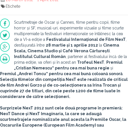
Etichete
Scurtmetraje de Oscar și Cannes, filme pentru copii, filme
horror și SF, musical-uri, experimente vizuale și filme scurte
multipremiate la festivaluri internaționale se întâlnesc la cea
de a VI-a ediție a
Festivalului Internațional de Film NexT
,
desfășurată între
28 martie și 1 aprilie 2012
la
Cinema
Scala, Cinema Studio și Café Verona Cărturești
.
Institutul Cultural Român
, partener al festivalului încă de la
prima ediție, va oferi și în acest an
Trofeul NexT
,
Premiul
„Cristian Nemescu“ pentru cea mai buna regie
și
Premiul „Andrei Toncu“ pentru cea mai bună coloană sonoră
.
Selecția filmelor din competiția NexT este realizată de criticul
de film Andrei Gorzo și de co-selecționera sa Irina Trocan și
cuprinde 27 de titluri, din cele peste 1200 de filme luate în
considerare de către selecționeri.
Surprizele NexT 2012 sunt cele două programe în premieră:
NexT Dance și NexT Imaginaria, la care se adaugă
scurtmetrajele nominalizate anul acesta la Premiile Oscar, la
Oscarurile Europene (European Film Academy) sau