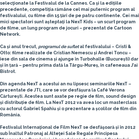
selecţionate la Festivalul de la Cannes. Ca și la edițiile
precedente, competiția rămâne cel mai puternic program al
festivalului, cu filme din 15 țări de pe patru continente. Cei mai
mici spectatori sunt așteptați la NexT Kids – un scurt program
de filme, un lung program de jocuri – prezentat de Cartoon
Network.
Ca și anul trecut,
programul de suflet
al festivalului – Cristi &
Otto: filme realizate de Cristian Nemescu și Andrei Toncu –
iese din sala de cinema și ajunge în Turbohalle (București) dar
și în țară – pentru prima dată la Târgu-Mureș, în cafeneaua J’ai
Bistrot.
Din agenda NexT a acestui an nu lipsesc seminariile NexT –
prezentate de JTI, care se vor desfășura la Café Verona
Cărturești. Acestea sunt axate pe regie de film, sound design
și distribuție de film. La NexT 2012 va avea loc un masterclass
cu actorul Gabriel Spahiu și o prezentare a școlilor de film din
România.
Festivalul Internaţional de Film NexT se desfăşoară și în 2012
sub Înaltul Patronaj al Alteţei Sale Regale Principesa