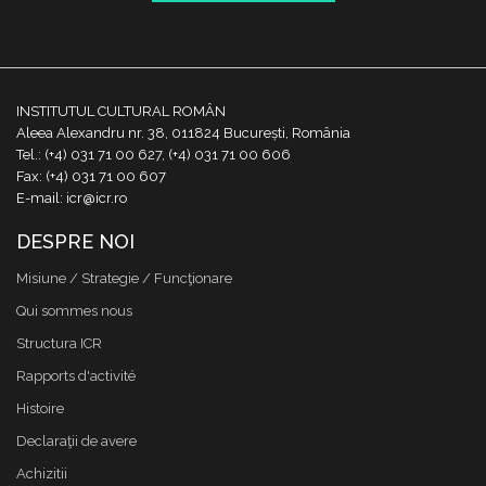
INSTITUTUL CULTURAL ROMÂN
Aleea Alexandru nr. 38, 011824 București, România
Tel.: (+4) 031 71 00 627, (+4) 031 71 00 606
Fax: (+4) 031 71 00 607
E-mail: icr@icr.ro
DESPRE NOI
Misiune / Strategie / Funcţionare
Qui sommes nous
Structura ICR
Rapports d'activité
Histoire
Declaraţii de avere
Achizitii