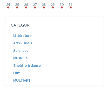
24
25
26
27
28
29
30
31
CATEGORII
Littérature
Arts visuels
Sciences
Musique
Théâtre & danse
Film
MULTIART