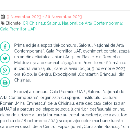
9 November 2023 - 26 November 2023
Etichete
ICR Chisinau; Salonul Național de Artă Contemporană;
Gala Premiilor UAP
Prima ediție a expoziției-concurs „Salonul Național de Artă
Contemporană”, Gala Premiilor UAP, eveniment ce totalizează
un an din activitatea Uniunii Artiștilor Plastici din Republica
Moldova, și-a desemnat câștigătorii. Premiile vor fi înmânate
în cadrul vernisajului, care va avea loc joi, 9 noiembrie 2023,
ora 16.00, la Centrul Expozițional „Constantin Brâncuși” din
Chișinău.
Expoziția-concurs Gala Premiilor UAP „Salonul Național de
Artă Contemporană”, organizată cu sprijinul Institutului Cultural
Român „Mihai Eminescu” de la Chișinău, este dedicată celor 120 ani
ai UAP și a parcurs trei etape: selecția lucrărilor, desfășurată online,
etapa de jurizare a lucrărilor care au trecut preselecția, ce a avut loc
pe data de 28 octombrie 2023 și expoziția celor mai bune lucrări,
care se va deschide la Centrul Expozițional „Constantin Brâncuși” din