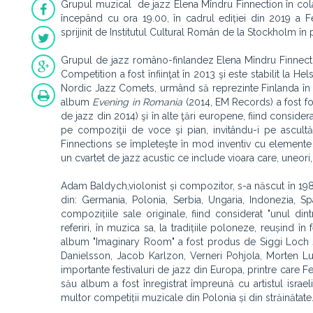
Grupul muzical de jazz Elena Mîndru Finnection în col
începând cu ora 19.00, în cadrul ediției din 2019 a Fe
sprijinit de Institutul Cultural Român de la Stockholm în
Grupul de jazz româno-finlandez Elena Mîndru Finnect
Competition a fost înfiinţat în 2013 şi este stabilit la H
Nordic Jazz Comets, urmând să reprezinte Finlanda în ca
album
Evening in Romania
(2014, EM Records) a fost fo
de jazz din 2014) şi în alte ţări europene, fiind consider
pe compoziţii de voce şi pian, invitându-i pe ascultă
Finnections se împleteşte în mod inventiv cu elemente
un cvartet de jazz acustic ce include vioara care, uneori
Adam Baldych,violonist și compozitor, s-a născut în 1986
din: Germania, Polonia, Serbia, Ungaria, Indonezia, S
compozițiile sale originale, fiind considerat "unul din
referiri, în muzica sa, la tradițiile poloneze, reușind 
album "Imaginary Room" a fost produs de Siggi Loch și 
Danielsson, Jacob Karlzon, Verneri Pohjola, Morten Lu
importante festivaluri de jazz din Europa, printre care Fe
său album a fost înregistrat împreună cu artistul isra
multor competiții muzicale din Polonia și din străinătate