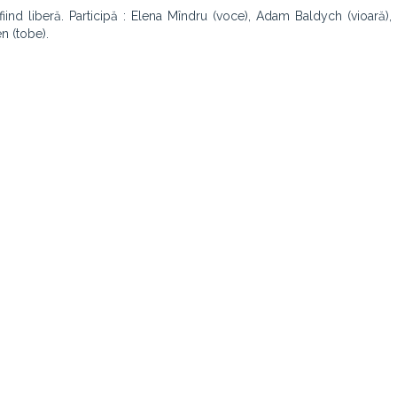
iind liberă. Participă : Elena Mîndru (voce), Adam Baldych (vioară)
n (tobe).