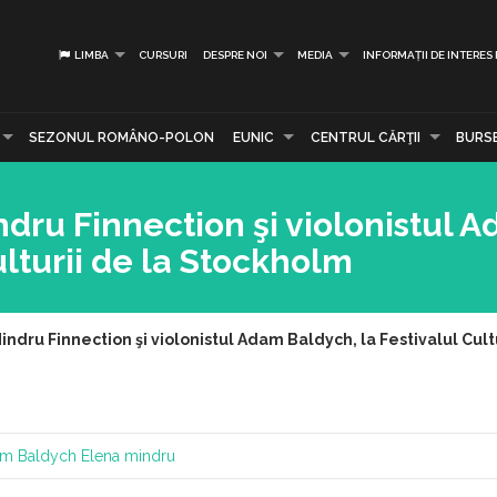
LIMBA
CURSURI
DESPRE NOI
MEDIA
INFORMAȚII DE INTERES
SEZONUL ROMÂNO-POLON
EUNIC
CENTRUL CĂRŢII
BURS
ndru Finnection şi violonistul 
ulturii de la Stockholm
indru Finnection şi violonistul Adam Baldych, la Festivalul Cult
m Baldych
Elena mindru