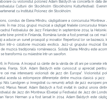
aborare cu violonistul polonez Adam Baldych va concerta în data de
stivalului Culturii din Stockholm (Stockholms Kulturfestival). Eveni
 parteneriat cu Institutul Polonez din Stockholm.
ions, condus de Elena Mîndru, câştigătoare a concursului Montreux 
elsinki. În mai 2014, grupul muzical a câştigat finalele concursului fin
drul Festivalului de Jazz Finlandez în septembrie 2014, la Helsinki.
arte bine primit în Finlanda, România (unde a fost premiat ca cel ma
aţi a aduce un sunet proaspăt şi inovator. Repertorul lor se bazează, î
tori într-o călătorie muzicală exotică. Jazz-ul grupului muzical E
 de muzică tradiţională românească. Solista Elena Mîndru este aco
, se transformă cu măiestrie într-un saxofon.
, în Polonia. A început să cânte de la vârsta de 16 ani pe scenele int
pania, Franța, SUA. Adam Baldych este cunoscut și apreciat pentru
tre cei mai interesanți violoniști de jazz din Europa". Violonistul p
în felul acesta să estompeze diferențele dintre muzica clasică și jazz.
Nils Landgren și înregistrat cu renumiți artiști de jazz europeni p
nd, Marius Neset. Adam Baldych a fost invitat în cadrul unora dint
stivalul de Jazz din Montreux (Elveția) și Festivalul de Jazz din Londr
elian Yaron Herman și a fost lansat în 2014. Adam Baldych este câști
.