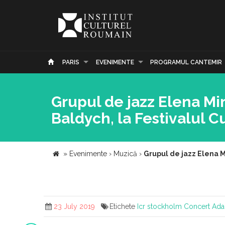
PARIS
EVENIMENTE
PROGRAMUL CANTEMIR
Grupul de jazz Elena Mi
Baldych, la Festivalul C
»
Evenimente
›
Muzică
›
Grupul de jazz Elena M
23 July 2019
Etichete
Icr stockholm
Concert
Ada