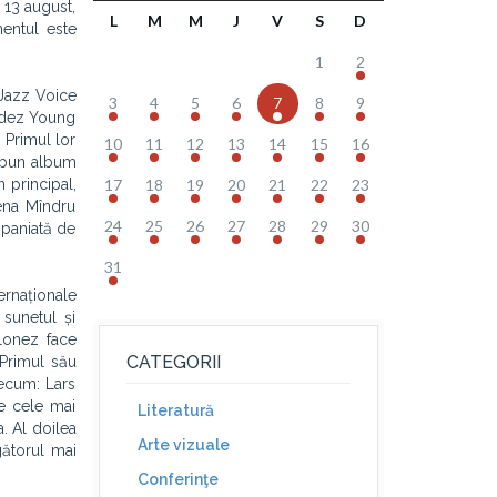
 13 august,
L
M
M
J
V
S
D
mentul este
1
2
Jazz Voice
3
4
5
6
7
8
9
landez Young
 Primul lor
10
11
12
13
14
15
16
i bun album
n principal,
17
18
19
20
21
22
23
lena Mîndru
24
25
26
27
28
29
30
mpaniată de
31
ernaționale
 sunetul și
olonez face
CATEGORII
 Primul său
recum: Lars
re cele mai
Literatură
a. Al doilea
Arte vizuale
gătorul mai
Conferinţe