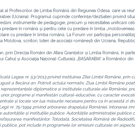
ural al Profesorilor de Limba Română din Regiunea Odesa, care va reun
abiei (Ucraina). Programul cuprinde conferinţe/dezbateri privind situa
redării, instrumente de pedagogie, precum şi necesitatea unificării ce
cu predare în română şi pentru cele cu predare în limba „moldoveneas
şcolare cu predare în limba română. La Forum vor participa personalită
ca Moldova, scriitori, lideri de asociații românești din Ucraina, Republi
n, prin Direcția Români din Afara Granițelor și Limba Română, în parte
lui Cahul și Asociaţia Național-Culturală „BASARABIA“ a Românilor di
licată Legea nr. 53/2013 privind instituirea Zilei Limbii Române, prin c
ust a fiecărui an. Potrivit actului normativ, Ziua Limbii Române poate
 de reprezentanțele diplomatice și institutele culturale ale României, p
rea unor programe și manifestări cultural-educative, cu caracter evocat
e centrale și locale vor lua măsurile necesare pentru ca în această zi dr
Legii nr. 75/1994 privind arborarea drapelului României, intonarea imn
autoritățile și instituțiile publice. Autoritățile administrației publice 
 desfășurarea manifestărilor. Totodată, Societatea Română de Radiodifu
i publice, pot include în programele lor emisiuni culturale ori aspecte