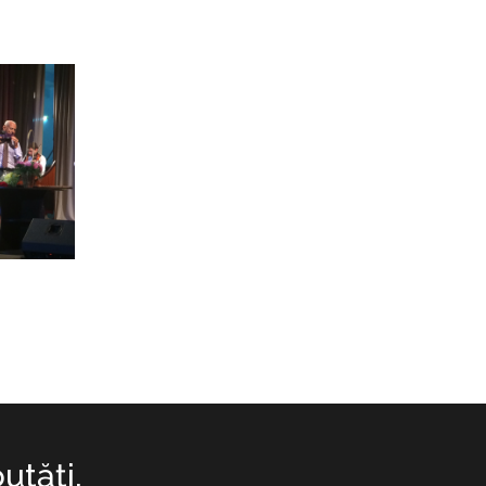
utăţi.