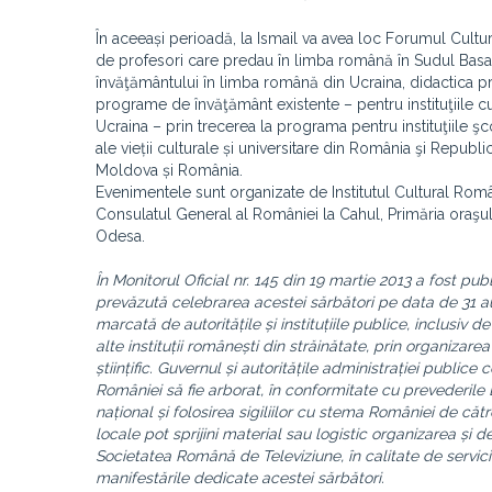
În aceeași perioadă, la Ismail va avea loc Forumul Cult
de profesori care predau în limba română în Sudul Basar
învăţământului în limba română din Ucraina, didactica p
programe de învăţământ existente – pentru instituţiile 
Ucraina – prin trecerea la programa pentru instituţiile 
ale vieții culturale și universitare din România şi Republi
Moldova și România.
Evenimentele sunt organizate de Institutul Cultural Româ
Consulatul General al României la Cahul, Primăria oraşu
Odesa.
În Monitorul Oficial nr. 145 din 19 martie 2013 a fost pub
prevăzută celebrarea acestei sărbători pe data de 31 aug
marcată de autoritățile și instituțiile publice, inclusiv
alte instituții românești din străinătate, prin organiza
științific. Guvernul și autoritățile administrației public
României să fie arborat, în conformitate cu prevederile 
național și folosirea sigiliilor cu stema României de către 
locale pot sprijini material sau logistic organizarea și
Societatea Română de Televiziune, în calitate de servici
manifestările dedicate acestei sărbători.