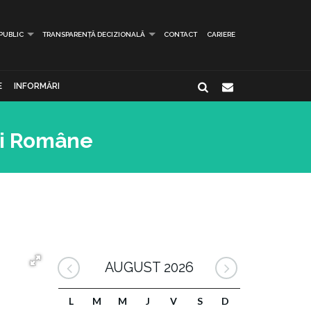
 PUBLIC
TRANSPARENȚĂ DECIZIONALĂ
CONTACT
CARIERE
E
INFORMĂRI
bii Române
AUGUST 2026
L
M
M
J
V
S
D