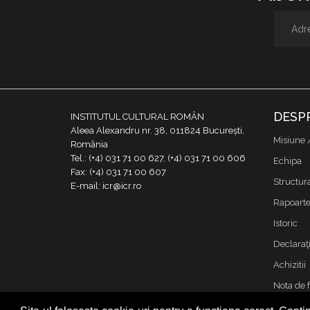
DESP
INSTITUTUL CULTURAL ROMÂN
Aleea Alexandru nr. 38, 011824 București,
Misiune 
România
Tel.: (+4) 031 71 00 627, (+4) 031 71 00 606
Echipa
Fax: (+4) 031 71 00 607
Structur
E-mail: icr@icr.ro
Rapoarte 
Istoric
Declaraţi
Achizitii
Nota de 
Contact