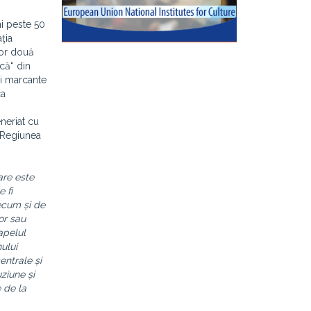
i peste 50
ţia
lor două
că“ din
ţi marcante
ca
neriat cu
n Regiunea
are este
 fi
recum și de
or sau
apelul
ului
centrale și
ziune și
 de la