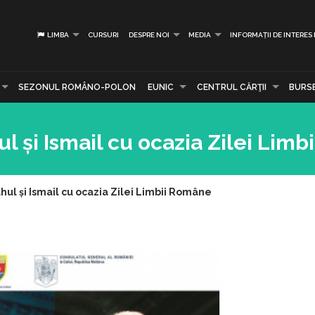
LIMBA
CURSURI
DESPRE NOI
MEDIA
INFORMAȚII DE INTERES
SEZONUL ROMÂNO-POLON
EUNIC
CENTRUL CĂRŢII
BURS
l și Ismail cu ocazia Zilei Lim
ul și Ismail cu ocazia Zilei Limbii Române