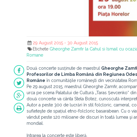
29 August 2015 - 30 August 2015
Etichete
Gheorghe Zamfir la Cahul si Ismail cu ocazi
Romane
Două concerte susținute de maestrul
Gheorghe Zamfi
Profesorilor de Limba Română
din Regiunea Ode
Române
în comunităţile româneşti din vecinătatea Rom
Pe 29 august 2015, maestrul Gheorghe Zamfir, acompaniat
urca pe scena Palatului de Cultură „Taras Șevcenko“ din
două concerte va cânta Stela Botez, cunoscută interpre
Autor a peste 300 de lucrări în stil folcloric, cameral, 
sufleteşte de spațiul etno-folcloric basarabean. Cu o via
vândut peste 120 milioane de discuri în toată lumea şi ar
mondial.
Intrarea la concerte este liberă.