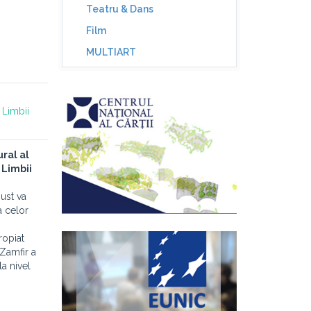
Teatru & Dans
Film
MULTIART
 Limbii
ral al
 Limbii
ust va
a celor
ropiat
 Zamfir a
la nivel