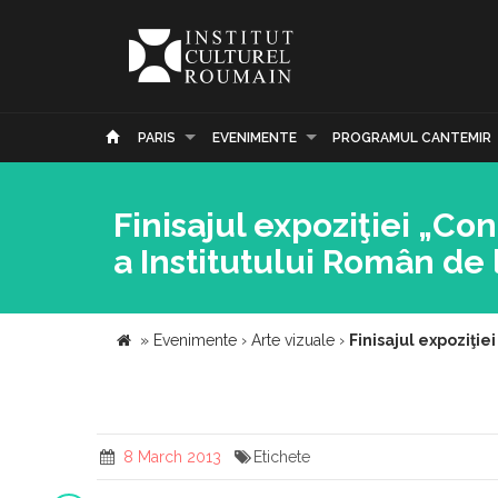
PARIS
EVENIMENTE
PROGRAMUL CANTEMIR
Finisajul expoziţiei „Co
a Institutului Român de 
»
Evenimente
›
Arte vizuale
›
Finisajul expoziţie
8 March 2013
Etichete