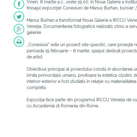
Vineri, 8 martie a.c., orele 19.00, în Noua Galerie a Inst
finisajul expoziţiei Conexiuni de Marius Burhan, bursier
Marius Burhan a transformat Noua Galerie a IRCCU Veneţia
Veneţia. Documentarea fotografică realizată zilnic a servit
galeriei.
,,Conexiuni” este un proiect site-specific, care priveşte rel
perioada 19 februarie – 8 martie, spaţiul dedicat proiectul
de artist.
Obiectivul principal al proiectului constă în abordarea un
limita primordială umană, privitoare la estetica clădirii,
interior-exterior a fost studiată în relaţie cu materialitate
completă.
Expoziţia face parte din programul IRCCU Veneţia de susţi
cu Accademia di Romania din Roma.