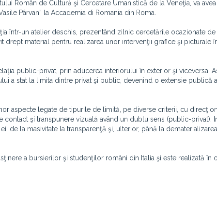
itutului Român de Cultură şi Cercetare Umanistică de la Veneţia, va avea
 „Vasile Pârvan” la Accademia di Romania din Roma.
 într-un atelier deschis, prezentând zilnic cercetările ocazionate de 
 drept material pentru realizarea unor intervenţii grafice şi picturale î
aţia public-privat, prin aducerea interiorului în exterior şi viceversa. As
ui a stat la limita dintre privat şi public, devenind o extensie publică a
or aspecte legate de tipurile de limită, pe diverse criterii, cu direcţio
 de contact şi transpunere vizuală având un dublu sens (public-privat). I
a ei: de la masivitate la transparenţă şi, ulterior, până la dematerializarea
nere a bursierilor şi studenţilor români din Italia şi este realizată în