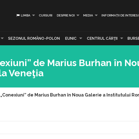
LIMBA
CURSURI
DESPRE NOI
MEDIA
INFORMAȚII DE INTERES
SEZONUL ROMÂNO-POLON
EUNIC
CENTRUL CĂRŢII
BURS
nexiuni” de Marius Burhan în No
la Veneţia
i „Conexiuni” de Marius Burhan în Noua Galerie a Institutului R