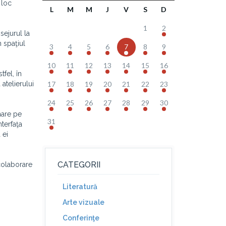
 loc
L
M
M
J
V
S
D
1
2
sejurul la
n spaţiul
3
4
5
6
7
8
9
10
11
12
13
14
15
16
tfel, în
 atelierului
17
18
19
20
21
22
23
24
25
26
27
28
29
30
nare pe
31
nterfaţa
 ei
CATEGORII
 colaborare
Literatură
Arte vizuale
Conferinţe