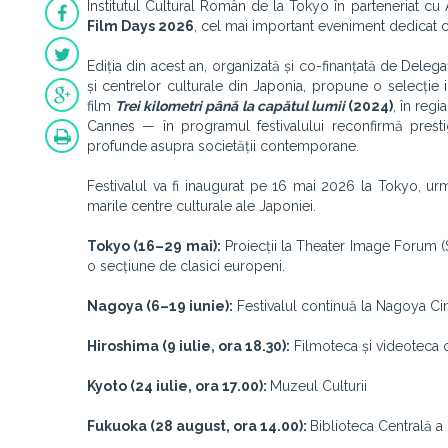
Institutul Cultural Român de la Tokyo în parteneriat cu
Film Days 2026
, cel mai important eveniment dedicat 
Ediția din acest an, organizată și co-finanțată de Deleg
și centrelor culturale din Japonia, propune o selecție
film
Trei kilometri până la capătul lumii
(2024)
, în regi
Cannes — în programul festivalului reconfirmă prestig
profunde asupra societății contemporane.
Festivalul va fi inaugurat pe 16 mai 2026 la Tokyo, ur
marile centre culturale ale Japoniei.
Tokyo (16–29 mai):
Proiecții la Theater Image Forum (S
o secțiune de clasici europeni.
Nagoya (6–19 iunie):
Festivalul continuă la Nagoya C
Hiroshima
(9 iulie, ora 18.30):
Filmoteca și videoteca 
Kyoto (24 iulie, ora 17.00):
Muzeul Culturii
Fukuoka (28 august, ora 14.00):
Biblioteca Centrală a