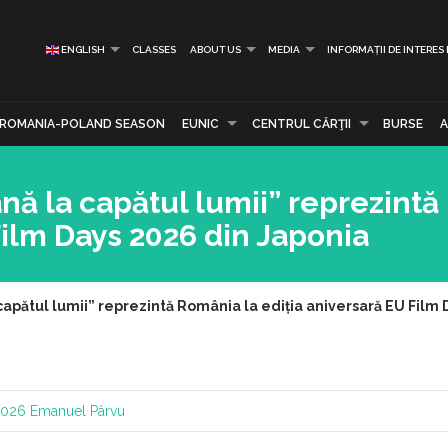
ENGLISH
CLASSES
ABOUT US
MEDIA
INFORMAȚII DE INTERES
ROMANIA-POLAND SEASON
EUNIC
CENTRUL CĂRŢII
BURSE
ână la capătul lumii” reprezint
Film Days 2026 din Japonia
 capătul lumii” reprezintă România la ediția aniversară EU Film
2026
Emanuel Pârvu