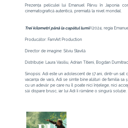
Prezența peliculei lui Emanuel Pârvu în Japonia cons
cinematografică autentică, premiată la nivel mondial.
Trei kilometri până la capătul lumii
(2024, regia Emanue
Producător: FamArt Production
Director de imagine: Silviu Stavilă
Distribuție: Laura Vasiliu, Adrian Titieni, Bogdan Dumitra
Sinopsis: Adi este un adolescent de 17 ani, dintr-un sat din
vacanța de vară, Adi se simte bine alături de familia sa ș
cu un adevăr pe care nu îl poate nici înțelege, nici acc
săi dispare brusc, iar lui Adi îi rămâne o singură soluție.