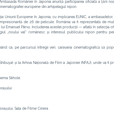
 Ambasada României în Japonia anunță participarea oficială a țării no
cinematografiei europene din arhipelagul nipon.
ația Uniunii Europene în Japonia, cu implicarea EUNIC, a ambasadelor, i
 impresionantă de 26 de pelicule. România va fi reprezentată de mul
a lui Emanuel Pârvu. Includerea acestei producții — aflată în selecția of
iul „noului val” românesc și interesul publicului nipon pentru pe
mând ca, pe parcursul întregii veri, caravana cinematografică să po
hibuya) și la Arhiva Națională de Film a Japoniei (NFAJ), unde va fi pr
inema Skhole.
orașului
 orașului, Sala de Filme Cinera