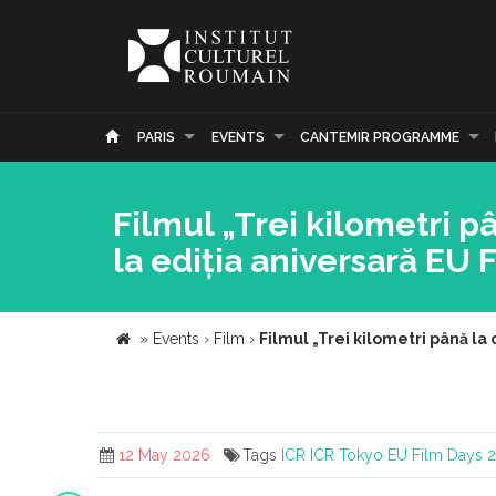
PARIS
EVENTS
CANTEMIR PROGRAMME
Filmul „Trei kilometri p
la ediția aniversară EU 
»
Events
›
Film
›
Filmul „Trei kilometri până la
12 May 2026
Tags
ICR
ICR Tokyo
EU Film Days 