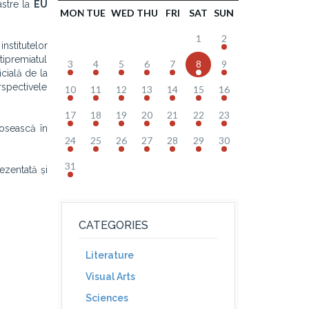
astre la
EU
MON
TUE
WED
THU
FRI
SAT
SUN
1
2
nstitutelor
tipremiatul
3
4
5
6
7
8
9
icială de la
rspectivele
10
11
12
13
14
15
16
17
18
19
20
21
22
23
posească în
24
25
26
27
28
29
30
31
ezentată și
CATEGORIES
Literature
Visual Arts
Sciences