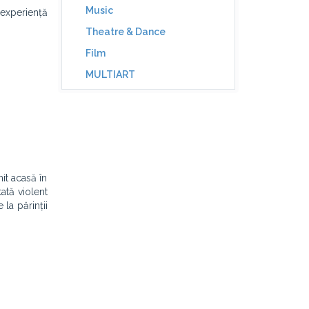
Music
experiență
Theatre & Dance
Film
MULTIART
nit acasă în
tată violent
la părinții