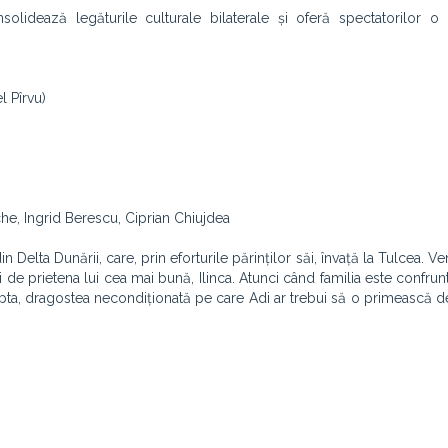
olidează legăturile culturale bilaterale și oferă spectatorilor o 
l Pîrvu)
che, Ingrid Berescu, Ciprian Chiujdea
 Delta Dunării, care, prin eforturile părinților săi, învață la Tulcea. Ve
i de prietena lui cea mai bună, Ilinca. Atunci când familia este confrun
epta, dragostea necondiționată pe care Adi ar trebui să o primească de 