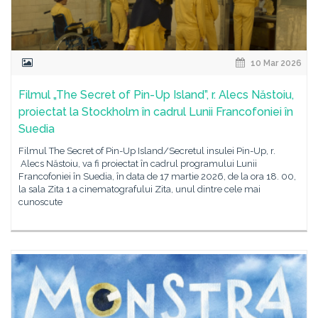
10 Mar 2026
Filmul „The Secret of Pin-Up Island”, r. Alecs Năstoiu,
proiectat la Stockholm în cadrul Lunii Francofoniei în
Suedia
Filmul The Secret of Pin-Up Island/Secretul insulei Pin-Up, r.
Alecs Năstoiu, va fi proiectat în cadrul programului Lunii
Francofoniei în Suedia, în data de 17 martie 2026, de la ora 18. 00,
la sala Zita 1 a cinematografului Zita, unul dintre cele mai
cunoscute