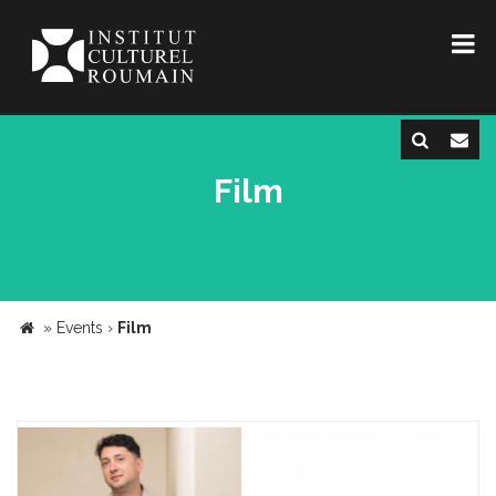
Film
»
Events
›
Film