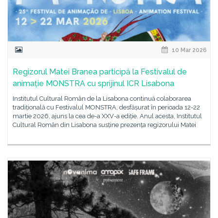
10 Mar 2026
Regizorul Matei Branea participă la Festivalul de
animație MONSTRA cu sprijinul ICR Lisabona
Institutul Cultural Român de la Lisabona continuă colaborarea
tradițională cu Festivalul MONSTRA, desfășurat în perioada 12-22
martie 2026, ajuns la cea de-a XXV-a ediție. Anul acesta, Institutul
Cultural Român din Lisabona susține prezența regizorului Matei