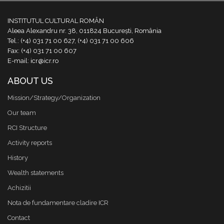
INSTITUTUL CULTURAL ROMÂN
Aleea Alexandru nr. 38, 011824 București, România
Tel.: (+4) 031 71 00 627, (+4) 031 71 00 606
Fax: (+4) 031 71 00 607
E-mail: icr@icr.ro
ABOUT US
Mission/Strategy/Organization
Our team
RCI Structure
Activity reports
History
Wealth statements
Achizitii
Nota de fundamentare cladire ICR
Contact