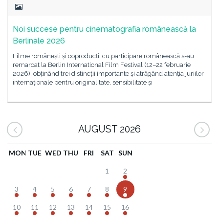
Noi succese pentru cinematografia românească la
Berlinale 2026
Filme românești și coproducții cu participare românească s-au
remarcat la Berlin International Film Festival (12–22 februarie
2026), obținând trei distincții importante și atrăgând atenția juriilor
internaționale pentru originalitate, sensibilitate și
AUGUST 2026
MON
TUE
WED
THU
FRI
SAT
SUN
1
2
3
4
5
6
7
8
9
10
11
12
13
14
15
16