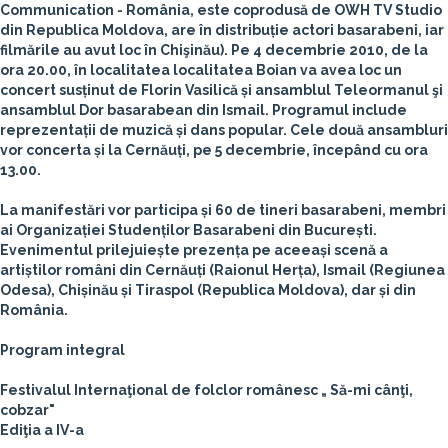
Communication - România, este coprodusă de OWH TV Studio
din Republica Moldova, are în distribuție actori basarabeni, iar
filmările au avut loc în Chişinău). Pe 4 decembrie 2010, de la
ora 20.00, în localitatea localitatea Boian va avea loc un
concert susținut de Florin Vasilică și ansamblul Teleormanul şi
ansamblul Dor basarabean din Ismail. Programul include
reprezentații de muzică și dans popular. Cele două ansambluri
vor concerta și la Cernăuți, pe 5 decembrie, începând cu ora
13.00.
La manifestări vor participa și 60 de tineri basarabeni, membri
ai Organizației Studenților Basarabeni din București.
Evenimentul prilejuiește prezența pe aceeași scenă a
artiștilor români din Cernăuți (Raionul Herța), Ismail (Regiunea
Odesa), Chișinău și Tiraspol (Republica Moldova), dar și din
România.
Program integral
Festivalul Internaţional de folclor românesc „ Să-mi cânţi,
cobzar"
Ediţia a IV-a