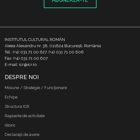
ABONEAZĂ-TE
INSTITUTUL CULTURAL ROMÂN
Aleea Alexandru nr. 38, 011824 București, România
Tel.: (+4) 031 71 00 627, (+4) 031 71 00 606
Fax: (+4) 031 71 00 607
E-mail: icr@icr.ro
DESPRE NOI
Misiune / Strategie / Funcţionare
Echipa
Structura ICR
Rapoarte de activitate
Istoric
Declaraţii de avere