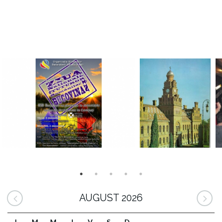
AUGUST 2026
L
M
M
J
V
S
D