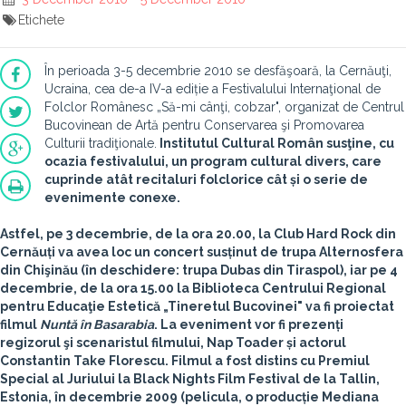
Etichete
În perioada 3-5 decembrie 2010 se desfăşoară, la Cernăuţi,
Ucraina, cea de-a IV-a ediție a Festivalului Internaţional de
Folclor Românesc „Să-mi cânţi, cobzar", organizat de Centrul
Bucovinean de Artă pentru Conservarea şi Promovarea
Culturii tradiţionale.
Institutul Cultural Român susţine, cu
ocazia festivalului, un program cultural divers, care
cuprinde atât recitaluri folclorice cât și o serie de
evenimente conexe.
Astfel, pe 3 decembrie, de la ora 20.00, la Club Hard Rock din
Cernăuți va avea loc un concert susținut de trupa
Alternosfera
din Chişinău (în deschidere: trupa Dubas din Tiraspol), iar pe 4
decembrie, de la ora 15.00 la Biblioteca Centrului Regional
pentru Educaţie Estetică „Tineretul Bucovinei" va fi proiectat
filmul
Nuntă în Basarabia
. La eveniment vor fi prezenți
regizorul şi scenaristul filmului, Nap Toader și actorul
Constantin Take Florescu. Filmul a fost distins cu Premiul
Special al Juriului la Black Nights Film Festival de la Tallin,
Estonia, în decembrie 2009 (pelicula, o producție Mediana