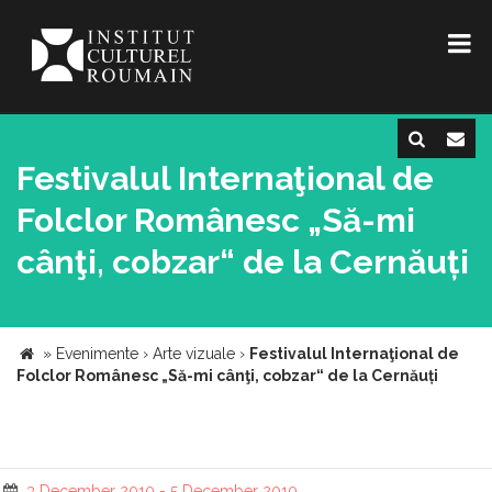
Festivalul Internaţional de
Folclor Românesc „Să-mi
cânţi, cobzar“ de la Cernăuți
»
Evenimente
›
Arte vizuale
›
Festivalul Internaţional de
Folclor Românesc „Să-mi cânţi, cobzar“ de la Cernăuți
3 December 2010 - 5 December 2010