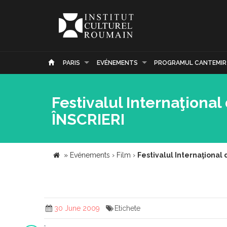
PARIS
EVÉNEMENTS
PROGRAMUL CANTEMIR
Festivalul Internaţional
ÎNSCRIERI
»
Evénements
›
Film
›
Festivalul Internaţional 
30 June 2009
Etichete