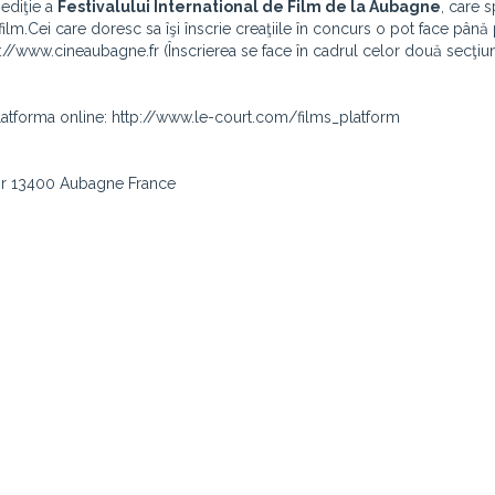
 ediţie a
Festivalului International de Film de la Aubagne
, care s
film.Cei care doresc sa îşi înscrie creaţiile în concurs o pot face până
http://www.cineaubagne.fr (Înscrierea se face în cadrul celor două secţiun
ţi platforma online: http://www.le-court.com/films_platform
or 13400 Aubagne France