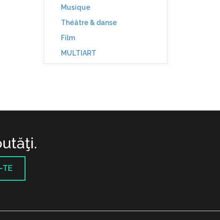
Musique
Théâtre & danse
Film
MULTIART
utăţi.
-TE