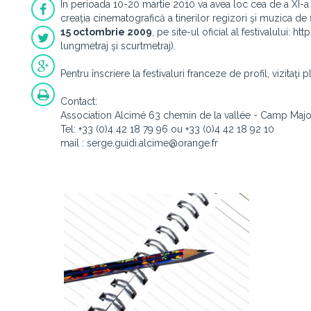
În perioada 10-20 martie 2010 va avea loc cea de a XI-a
creaţia cinematografică a tinerilor regizori şi muzica de 
15 octombrie 2009
, pe site-ul oficial al festivalului: 
lungmetraj şi scurtmetraj).
Pentru înscriere la festivaluri franceze de profil, vizita
Contact:
Association Alcimé 63 chemin de la vallée - Camp Maj
Tel: +33 (0)4 42 18 79 96 ou +33 (0)4 42 18 92 10
mail : serge.guidi.alcime@orange.fr