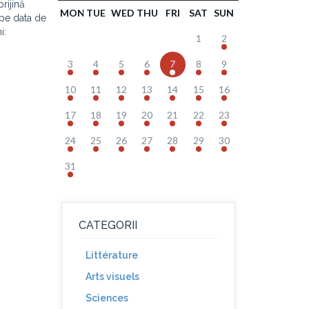
prijină
MON
TUE
WED
THU
FRI
SAT
SUN
 pe data de
i:
1
2
3
4
5
6
7
8
9
10
11
12
13
14
15
16
17
18
19
20
21
22
23
24
25
26
27
28
29
30
31
CATEGORII
Littérature
Arts visuels
Sciences