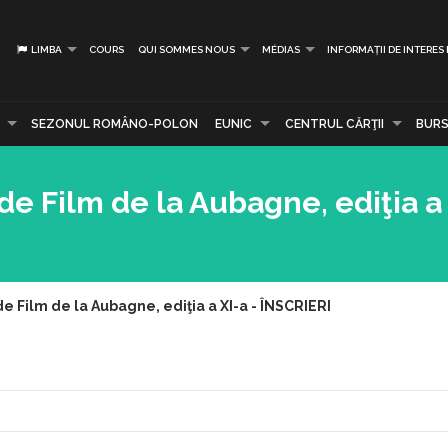
LIMBA
COURS
QUI SOMMES NOUS
MÉDIAS
INFORMAȚII DE INTERES
SEZONUL ROMÂNO-POLON
EUNIC
CENTRUL CĂRŢII
BURS
 de Film de la Aubagne, ediţia a 
de Film de la Aubagne, ediţia a XI-a - ÎNSCRIERI