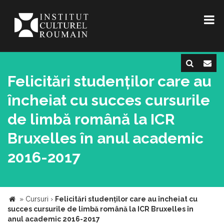
Felicitări studenților care au
încheiat cu succes cursurile
de limbă română la ICR
Bruxelles în anul academic
2016-2017
»
Cursuri
›
Felicitări studenților care au încheiat cu
succes cursurile de limbă română la ICR Bruxelles în
anul academic 2016-2017