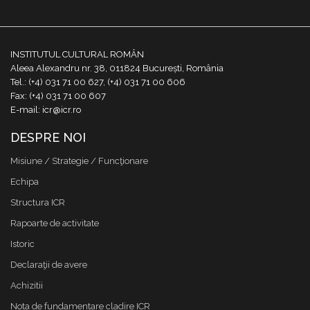
INSTITUTUL CULTURAL ROMÂN
Aleea Alexandru nr. 38, 011824 București, România
Tel.: (+4) 031 71 00 627, (+4) 031 71 00 606
Fax: (+4) 031 71 00 607
E-mail: icr@icr.ro
DESPRE NOI
Misiune / Strategie / Funcţionare
Echipa
Structura ICR
Rapoarte de activitate
Istoric
Declaraţii de avere
Achizitii
Nota de fundamentare cladire ICR