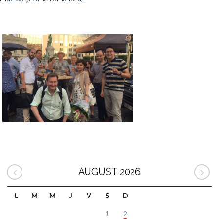
AUGUST 2026
L
M
M
J
V
S
D
1
2