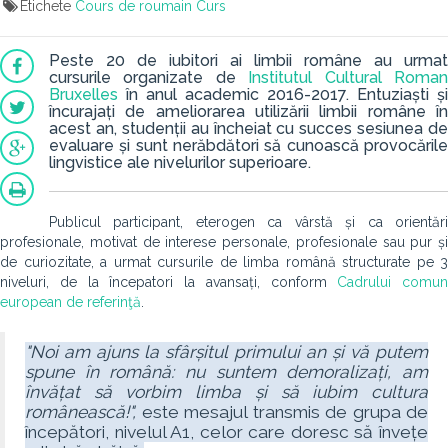
Etichete
Cours de roumain
Curs
Peste 20 de iubitori ai limbii române au urmat
cursurile organizate de
Institutul Cultural Roma
Bruxelles
în anul academic 2016-2017. Entuziaști și
încurajați de ameliorarea utilizării limbii române în
acest an, studenții au încheiat cu succes sesiunea de
evaluare și sunt nerăbdători să cunoască provocările
lingvistice ale nivelurilor superioare.
Publicul participant, eterogen ca vârstă și ca orientări
profesionale, motivat de interese personale, profesionale sau pur și
de curiozitate, a urmat cursurile de limba română structurate pe 3
niveluri, de la începatori la avansați, conform
Cadrului comun
european de referinţă
.
"Noi am ajuns la sfârșitul primului an și vă putem
spune în română: nu suntem demoralizați, am
învățat să vorbim limba și să iubim cultura
românească!",
este mesajul transmis de grupa de
începători, nivelul A1, celor care doresc să învețe