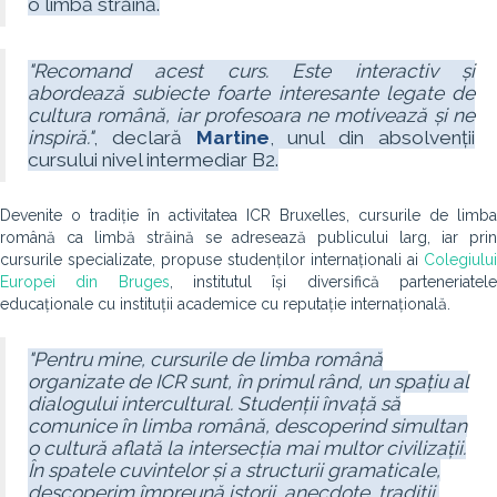
o limbă străină.
"Recomand acest curs. Este interactiv și
abordează subiecte foarte interesante legate de
cultura română, iar profesoara ne motivează și ne
inspiră."
, declară
Martine
, unul din absolvenții
cursului nivel intermediar B2.
Devenite o tradiție în activitatea ICR Bruxelles, cursurile de limba
română ca limbă străină se adresează publicului larg, iar prin
cursurile specializate, propuse studenților internaționali ai
Colegiului
Europei din Bruges
, institutul își diversifică parteneriatel
educaționale cu instituții academice cu reputație internațională.
"Pentru mine, cursurile de limba română
organizate de ICR sunt, în primul rând, un spațiu al
dialogului intercultural. Studenții învață să
comunice în limba română, descoperind simultan
o cultură aflată la intersecția mai multor civilizații.
În spatele cuvintelor și a structurii gramaticale,
descoperim împreună istorii, anecdote, tradiții,