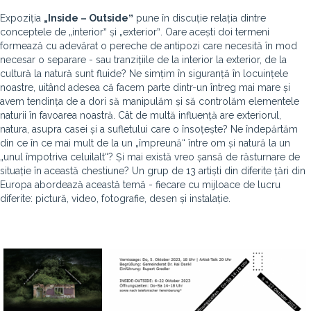
Expoziția
„Inside – Outsideˮ
pune în discuție relația dintre
conceptele de „interiorˮ și „exteriorˮ. Oare acești doi termeni
formează cu adevărat o pereche de antipozi care necesită în mod
necesar o separare - sau tranzițiile de la interior la exterior, de la
cultură la natură sunt fluide? Ne simțim în siguranță în locuințele
noastre, uitând adesea că facem parte dintr-un întreg mai mare și
avem tendința de a dori să manipulăm și să controlăm elementele
naturii în favoarea noastră. Cât de multă influență are exteriorul,
natura, asupra casei și a sufletului care o însoțește? Ne îndepărtăm
din ce în ce mai mult de la un „împreună“ între om și natură la un
„unul împotriva celuilalt“? Și mai există vreo șansă de răsturnare de
situație în această chestiune? Un grup de 13 artiști din diferite țări din
Europa abordează această temă - fiecare cu mijloace de lucru
diferite: pictură, video, fotografie, desen și instalație.