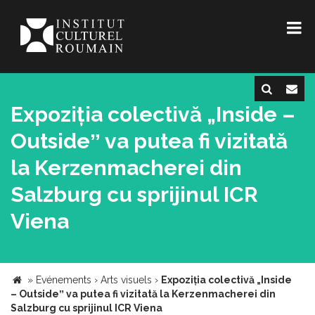
Expoziția colectivă „Inside –
Outsideˮ va putea fi vizitată
la Kerzenmacherei din
Salzburg cu sprijinul ICR
Viena
»
Evénements
›
Arts visuels
›
Expoziția colectivă „Inside
– Outsideˮ va putea fi vizitată la Kerzenmacherei din
Salzburg cu sprijinul ICR Viena