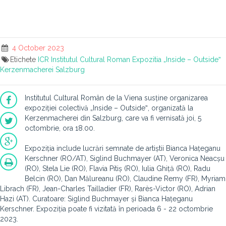
4 October 2023
Etichete
ICR
Institutul Cultural Roman
Expozitia „Inside – Outsideˮ
Kerzenmacherei
Salzburg
Institutul Cultural Român de la Viena susține organizarea
expoziției colectivă „Inside – Outsideˮ, organizată la
Kerzenmacherei din Salzburg, care va fi vernisată joi, 5
octombrie, ora 18.00.
Expoziția include lucrări semnate de artiștii Bianca Hațeganu
Kerschner (RO/AT), Siglind Buchmayer (AT), Veronica Neacșu
(RO), Stela Lie (RO), Flavia Pitiș (RO), Iulia Ghiță (RO), Radu
Belcin (RO), Dan Mălureanu (RO), Claudine Remy (FR), Myriam
Librach (FR), Jean-Charles Tailladier (FR), Rarès-Victor (RO), Adrian
Hazi (AT). Curatoare: Siglind Buchmayer și Bianca Hațeganu
Kerschner. Expoziția poate fi vizitată în perioada 6 - 22 octombrie
2023.