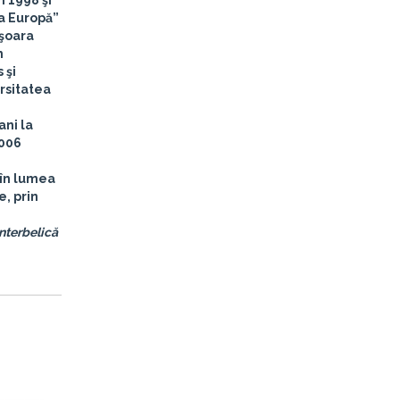
n 1998 şi
ia Europă”
işoara
m
 şi
ersitatea
ani la
2006
 în lumea
e, prin
interbelică