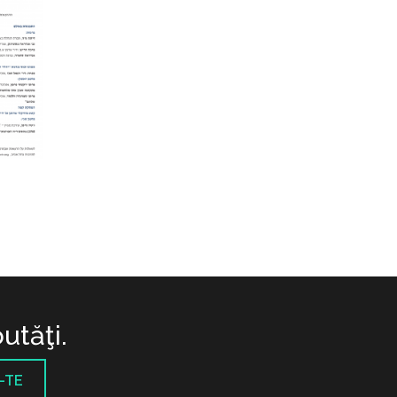
utăţi.
-TE