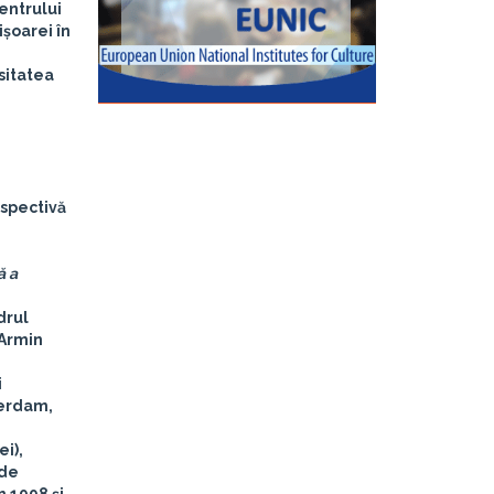
Centrului
ișoarei în
sitatea
rspectivă
ă a
drul
 Armin
i
sterdam,
ei),
 de