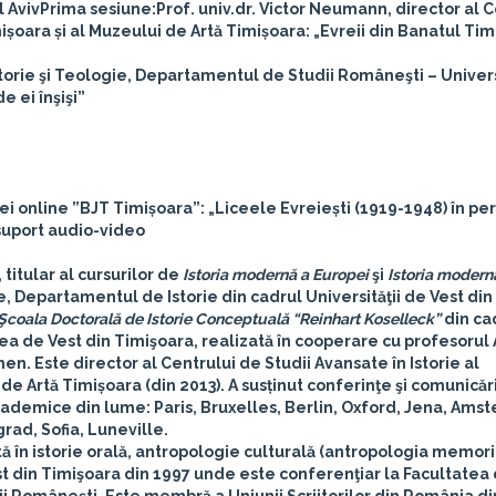
l Aviv
Prima sesiune:
Prof. univ.dr. Victor Neumann, director al 
imișoara și al Muzeului de Artă Timișoara: „Evreii din Banatul Tim
storie şi Teologie, Departamentul de Studii Româneşti – Univer
e ei înşişi”
i online ”BJT Timișoara”: „Liceele Evreiești (1919-1948) în pe
 suport audio-video
, titular al cursurilor de
Istoria modernă a Europei
şi
Istoria modern
e, Departamentul de Istorie din cadrul Universităţii de Vest din
Şcoala Doctorală de Istorie Conceptuală “Reinhart Koselleck”
din ca
tatea de Vest din Timişoara, realizată în cooperare cu profesorul
hen. Este director al Centrului de Studii Avansate în Istorie al
i de Artă Timișoara (din 2013). A susținut conferinţe şi comunicăr
şi academice din lume: Paris, Bruxelles, Berlin, Oxford, Jena, Am
ad, Sofia, Luneville.
stă în istorie orală, antropologie culturală (antropologia memori
Vest din Timişoara din 1997 unde este conferenţiar la Facultatea