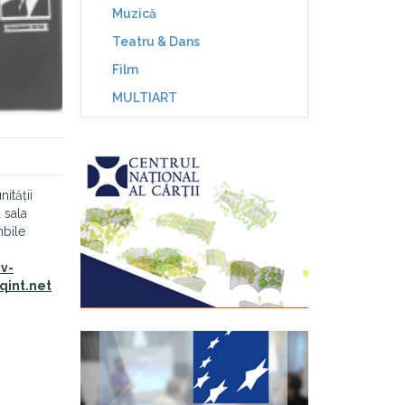
Muzică
Teatru & Dans
Film
MULTIART
ității
a sala
mbile
iv-
eqint.net