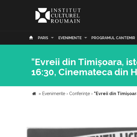
PARIS
EVENIMENTE
PROGRAMUL CANTEMIR
"Evreii din Timișoara, is
16:30, Cinemateca din H
»
Evenimente
›
Conferinţe
›
"Evreii din Timișoar