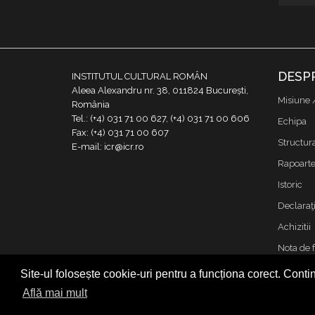
DESP
INSTITUTUL CULTURAL ROMÂN
Aleea Alexandru nr. 38, 011824 București,
Misiune 
România
Tel.: (+4) 031 71 00 627, (+4) 031 71 00 606
Echipa
Fax: (+4) 031 71 00 607
Structur
E-mail: icr@icr.ro
Rapoarte 
Istoric
Declaraţi
Achizitii
Nota de 
Contact
Site-ul folosește cookie-uri pentru a funcționa corect. Contin
Cookies &
Află mai mult