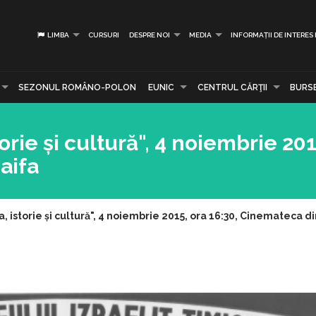
LIMBA
CURSURI
DESPRE NOI
MEDIA
INFORMAȚII DE INTERES
SEZONUL ROMÂNO-POLON
EUNIC
CENTRUL CĂRŢII
BURS
torie și cultură", 4 noiembrie 201
aifa
a, istorie și cultură", 4 noiembrie 2015, ora 16:30, Cinemateca d