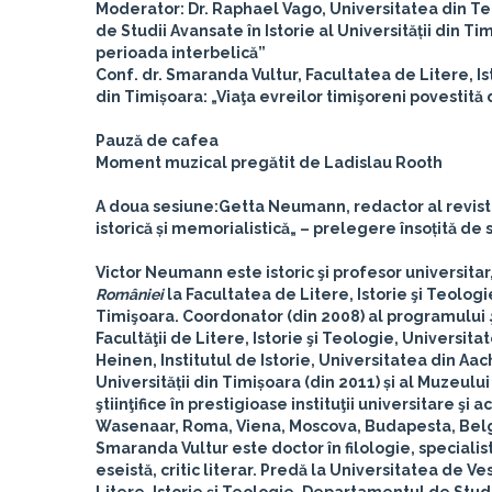
Moderator:
Dr. Raphael Vago, Universitatea din Te
de Studii Avansate în Istorie al Universității din T
perioada interbelică”
Conf. dr. Smaranda Vultur, Facultatea de Litere, I
din Timișoara: „Viaţa evreilor timişoreni povestită d
Pauză de cafea
Moment muzical pregătit de Ladislau Rooth
A doua sesiune:
Getta Neumann, redactor al reviste
istorică și memorialistică„ – prelegere însoțită de
Victor Neumann
este istoric şi profesor universitar
României
la Facultatea de Litere, Istorie şi Teologi
Timişoara. Coordonator (din 2008) al programului
Facultăţii de Litere, Istorie şi Teologie, Universi
Heinen, Institutul de Istorie, Universitatea din Aac
Universității din Timișoara (din 2011) și al Muzeulu
ştiinţifice în prestigioase instituţii universitare 
Wasenaar, Roma, Viena, Moscova, Budapesta, Belgr
Smaranda Vultur
este doctor în filologie, speciali
eseistă, critic literar. Predă la Universitatea de 