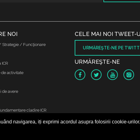
RE NOI
CELE MAI NOI TWEET-U
/ Strategie / Funcţionare
URMĂREŞTE-NE PE TWITT
URMĂREŞTE-NE
a ICR
de activitate
i de avere
fundamentare cladire ICR
uând navigarea, iți exprimi acordul asupra folosirii cookie-urilor
 protectia datelor