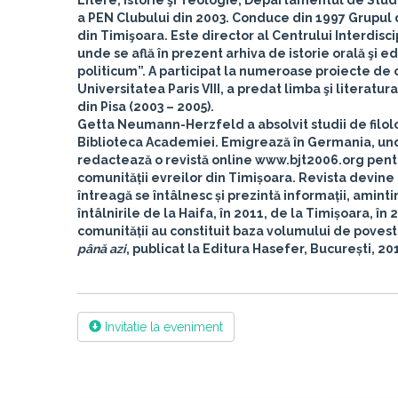
Litere, Istorie şi Teologie, Departamentul de Stud
a PEN Clubului din 2003. Conduce din 1997 Grupul d
din Timişoara. Este director al Centrului Interdisc
unde se află în prezent arhiva de istorie orală şi 
politicum”. A participat la numeroase proiecte de c
Universitatea Paris VIII, a predat limba şi literatu
din Pisa (2003 – 2005).
Getta Neumann-Herzfeld
a absolvit studii de filo
Biblioteca Academiei. Emigrează în Germania, und
redactează o revistă online www.bjt2006.org pentru 
comunității evreilor din Timișoara. Revista devine
întreagă se întâlnesc și prezintă informații, amintiri
întâlnirile de la Haifa, în 2011, de la Timișoara, în 
comunității au constituit baza volumului de povest
până azi
, publicat la Editura Hasefer, București, 20
Invitatie la eveniment