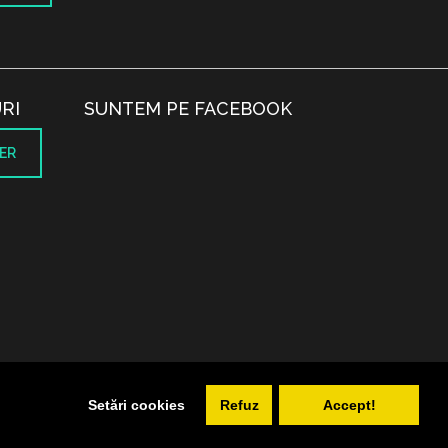
RI
SUNTEM PE FACEBOOK
ER
.
Setări cookies
Refuz
Accept!