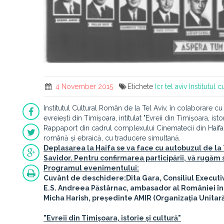
4 November 2015
Etichete
Icr tel aviv
Institutul 
Institutul Cultural Român de la Tel Aviv, în colaborare cu 
evreiești din Timișoara, intitulat "Evreii din Timișoara, is
Rappaport din cadrul complexului Cinematecii din Haifa 
română și ebraică, cu traducere simultană.
Deplasarea la Haifa se va face cu autobuzul de la T
Savidor. Pentru confirmarea participării, vă rugăm
Programul evenimentului:
Cuvânt de deschidere:
Dita Gara, Consiliul Executi
E.S. Andreea Păstârnac, ambasador al României în 
Micha Harish, președinte AMIR (Organizația Unitară
"Evreii din Timișoara, istorie și cultură"