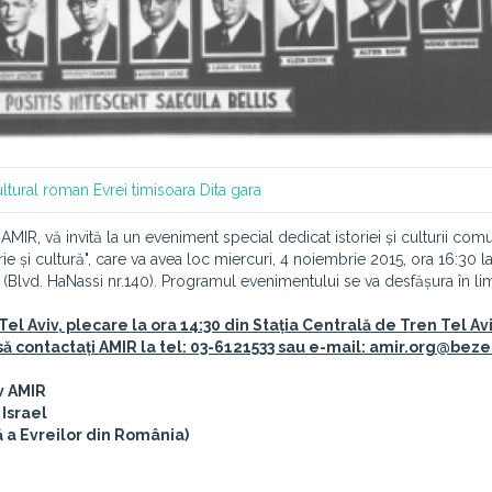
cultural roman
Evrei timisoara
Dita gara
AMIR, vă invită la un eveniment special dedicat istoriei și culturii comun
torie și cultură", care va avea loc miercuri, 4 noiembrie 2015, ora 16:30 l
(Blvd. HaNassi nr.140). Programul evenimentului se va desfășura în li
el Aviv, plecare la ora 14:30 din Stația Centrală de Tren Tel Av
 să contactați AMIR la tel: 03-6121533 sau e-mail: amir.org@bez
v AMIR
Israel
 a Evreilor din România)