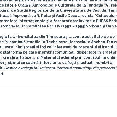
ii Româneşti. Este membră a Uniunii Scriitorilor din România di
e Istorie Orală şi Antropologie Culturală de la Fundaţia ”A Tre
iplinar de Studii Regionale de la Universitatea de Vest din Tim
editează împreună cu R. Reisz şi Vasile Docea revista ”Colloquiu
ercetare internaţionale şi a fost profesor invitat la EHESS Paris
ra română la Universitatea Paris IV (1992 – 1995) Sorbona şi Univ
logie la Universitatea din Timișoara și a avut o activitate de doi 
e își continuă studiile la Technische Hochschule Aachen. Din 
evreii timișoreni și toți cei interesați de prezentul și trecutul
 o platformă pe care membrii comunității dispersate în Israel și
, creații artistice, ș.a. Materialul adunat prin contribuțiile onlin
2013, și, mai cu seamă, interviurile cu foști și actuali membri ai
iri
Destine evreiești la Timișoara. Portretul comunității din perioada 
14.