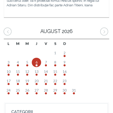
Sub cerul liber, va fi proiectat filmul Pescuit sportiv, în regia lui
Adrian Sitaru. Din distribuţie fac parte Adrian Titieni, Ioana
AUGUST 2026
L
M
M
J
V
S
D
1
2
3
4
5
6
7
8
9
10
11
12
13
14
15
16
17
18
19
20
21
22
23
24
25
26
27
28
29
30
31
CATEGORII