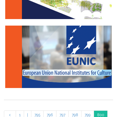
1
|
795
796
797
798
799
800