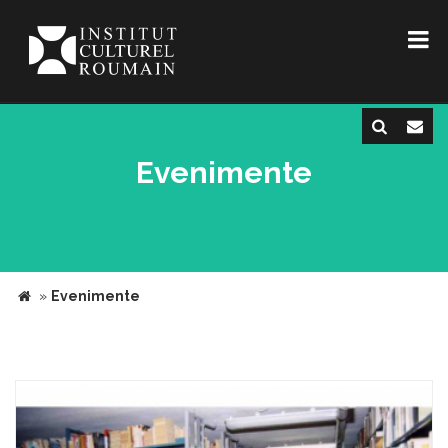
Evenimente
»
Evenimente