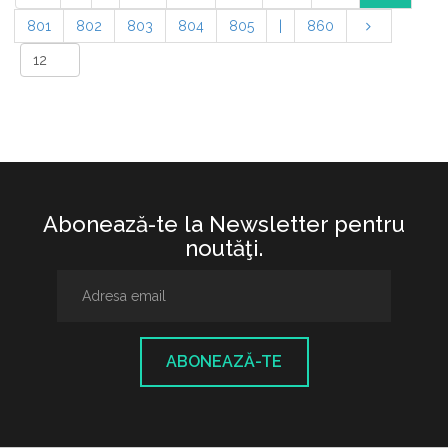
801
802
803
804
805
|
860
Abonează-te la Newsletter pentru
noutăţi.
ABONEAZĂ-TE