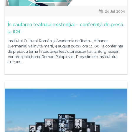
29 Jul 2009
În căutarea teatrului existenţial – conferinţă de presă
la ICR
Institutul Cultural Român şi Academia de Teatru „Athanor
(Germania) vă invită marţi, 4 august 2009, ora 11. 00, la conferinţa
de presă cu tema În căutarea teatrului existenţial la Burghausen.
Vor prezenta Horia-Roman Patapievici, Preşedintele Institutului
Cultural