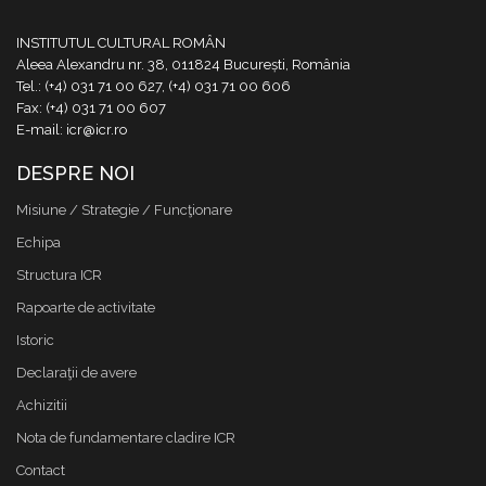
INSTITUTUL CULTURAL ROMÂN
Aleea Alexandru nr. 38, 011824 București, România
Tel.: (+4) 031 71 00 627, (+4) 031 71 00 606
Fax: (+4) 031 71 00 607
E-mail: icr@icr.ro
DESPRE NOI
Misiune / Strategie / Funcţionare
Echipa
Structura ICR
Rapoarte de activitate
Istoric
Declaraţii de avere
Achizitii
Nota de fundamentare cladire ICR
Contact