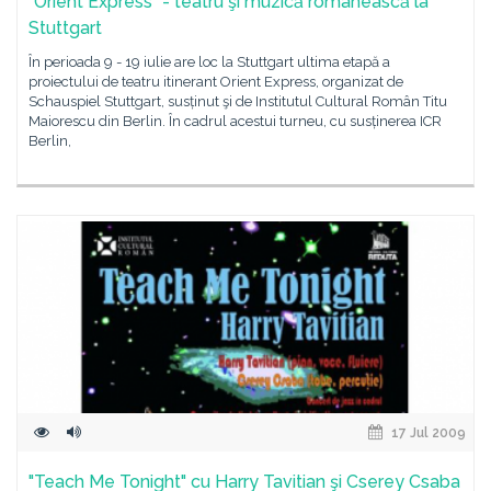
"Orient Express" - teatru şi muzică românească la
Stuttgart
În perioada 9 - 19 iulie are loc la Stuttgart ultima etapă a
proiectului de teatru itinerant Orient Express, organizat de
Schauspiel Stuttgart, susținut şi de Institutul Cultural Român Titu
Maiorescu din Berlin. În cadrul acestui turneu, cu susținerea ICR
Berlin,
17 Jul 2009
"Teach Me Tonight" cu Harry Tavitian şi Cserey Csaba