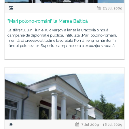
23 Jul 2009
"Mari polono-români" la Marea Baltică
La sfârşitul lunii iunie, ICR Varşovia lansa la Cracovia o nouă
campanie de diplomaţie publică, intitulată „Mari polono-români,
menită să creeze o atitudine favorabilă României şi românilor în
rândul polonezilor. Suportul campaniei era o expoziţie stradală
7 Jul 2009 - 18 Jul 2009