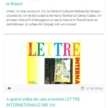
la Braşov
Vineri, 17 iulie, la ora 20. 00, la Centrul Cultural Reduta din Braşov
va avea loc un recital susţinut de Harry Tavitian şi Cserey Csaba. Un
armean născut în Dobrogea şi un secui născut în Transilvania se
(re)întâlnesc, în urbea din Carpaţi, într-un concert
17 Jul 2009
A apărut ediţia de vară a revistei LETTRE
INTERNATIONALE (NR. 70)