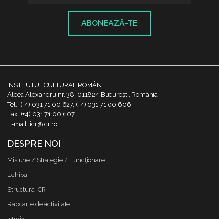
ABONEAZĂ-TE
INSTITUTUL CULTURAL ROMÂN
Aleea Alexandru nr. 38, 011824 București, România
Tel.: (+4) 031 71 00 627, (+4) 031 71 00 606
Fax: (+4) 031 71 00 607
E-mail: icr@icr.ro
DESPRE NOI
Misiune / Strategie / Funcţionare
Echipa
Structura ICR
Rapoarte de activitate
Istoric