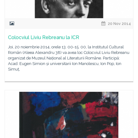
20 Nov 2014
Colocviul Liviu Rebreanu la ICR
Joi, 20 noiembrie 2014, orele 13. 00-15. 00, la Institutul Cultural
Român (Aleea Alexandru 38) va avea loc Colocviul Liviu Rebreanu
organizat de Muzeul Național al Literaturii Române. Participă:
Acad. Eugen Simion și universitarii Ion Manolescu, Ion Pop, Ion
Simuț,