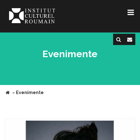
Evenimente
»
Evenimente