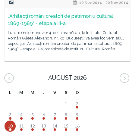
10 Nov 2014 - 20 Nov 2014
„Arhitecţi români creatori de patrimoniu cultural
1869-1989“ - etapa a III-a
Luni, 10 noiembrie 2014, de la ora 16:00, la Institutul Cultural
Român (Aleea Alexandru nr. 38, Bucureşti) va avea loc vernisajul
expoziţiei „Arhitecţi români creatori de patrimoniu cultural 1869-
1989“ – etapa a III-a, organizată de Institutul Cultural Român
AUGUST 2026
L
M
M
J
V
S
D
1
2
3
4
5
6
7
8
9
10
11
12
13
14
15
16