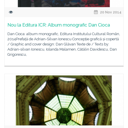
20 Nov 2014
Nou la Editura ICR: Album monografic Dan Cioca
Dan Cioca: album monografic, Editura Institutului Cultural Român,
2014Prefață de Adrian-Silvan Ionescu Concepție grafică și copertă
/ Graphic and cover design: Dan Glăvan Texte de / Texts by:
Adrian-silvan Ionescu, Iolanda Malamen, Cătălin Davidescu, Dan
Grigorescu,