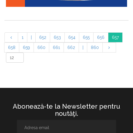
1
|
652
653
654
655
656
657
658
659
660
661
662
|
860
Abonează-te la Newsletter pentru
noutăţi.