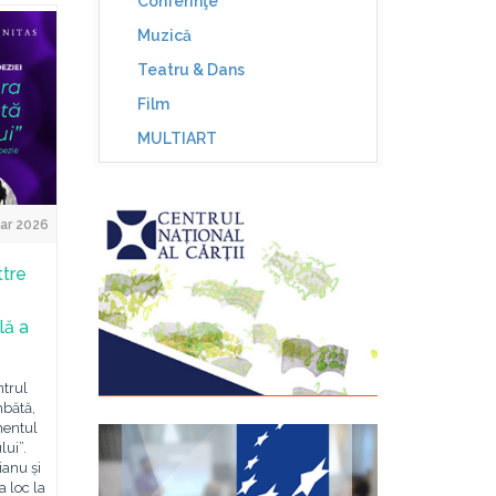
Conferinţe
Muzică
Teatru & Dans
Film
MULTIART
ar 2026
ttre
lă a
ntrul
mbătă,
mentul
lui”.
ianu și
 loc la