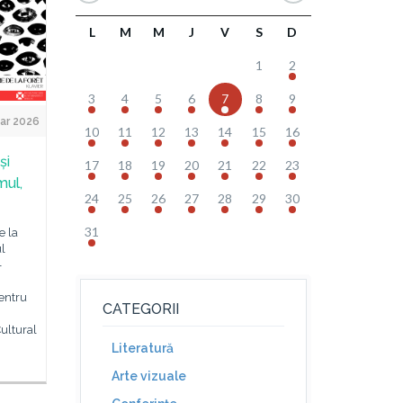
L
M
M
J
V
S
D
1
2
3
4
5
6
7
8
9
ar 2026
10
11
12
13
14
15
16
și
17
18
19
20
21
22
23
mul,
24
25
26
27
28
29
30
31
e la
ul
–
entru
CATEGORII
ultural
Literatură
Arte vizuale