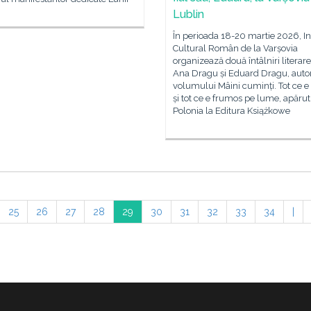
Lublin
În perioada 18-20 martie 2026, In
Cultural Român de la Varșovia
organizează două întâlniri literar
Ana Dragu și Eduard Dragu, autor
volumului Mâini cuminți. Tot ce e 
și tot ce e frumos pe lume, apărut
Polonia la Editura Książkowe
25
26
27
28
29
30
31
32
33
34
|