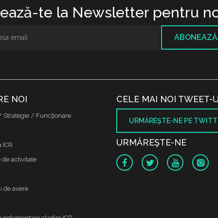
ază-te la Newsletter pentru no
ABONEAZĂ
RE NOI
CELE MAI NOI TWEET-U
/ Strategie / Funcţionare
URMĂREŞTE-NE PE TWITT
URMĂREŞTE-NE
a ICR
de activitate
i de avere
fundamentare cladire ICR