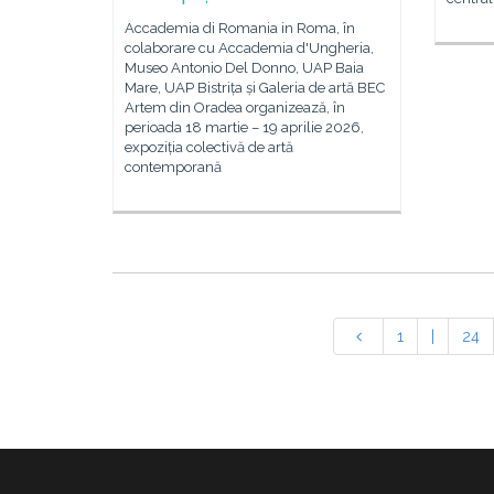
Accademia di Romania in Roma, în
colaborare cu Accademia d'Ungheria,
Museo Antonio Del Donno, UAP Baia
Mare, UAP Bistrița și Galeria de artă BEC
Artem din Oradea organizează, în
perioada 18 martie – 19 aprilie 2026,
expoziția colectivă de artă
contemporană
1
|
24