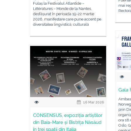
Fuente 
Fulaș la Festivalul Atlantide –
mai rep
Littératures – Monde de la Nantes,
Rectora
desfășurat în perioada 19-22 martie
2026, manifestare care pune accent pe
diversitatea lingvistică, culturală
Gala 
Ambasa
16 Mar 2026
Norvegi
prin Di
CONSENSUS, expoziția artiștilor
organiz
ora 18
din Baia-Mare și Bistrița Năsăud
Oslo, G
în trei spații din Italia
central