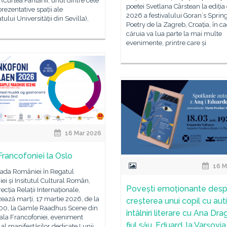
(Curtea Fântânii, unul dintre cele
poetei Svetlana Cârstean la ediția
rezentative spații ale
2026 a festivalului Goranʼs Sprin
tului Universității din Sevilla),
Poetry de la Zagreb, Croația, în c
căruia va lua parte la mai multe
evenimente, printre care și
16 Mar 2026
Francofoniei la Oslo
16 M
da României în Regatul
ei și Insitutul Cultural Român,
Povești emoționante desp
recția Relații Internaționale,
ează marți, 17 martie 2026, de la
creșterea unui copil cu aut
:00, la Gamle Raadhus Scene din
întâlniri literare cu Ana Dra
ala Francofoniei, eveniment
fiul său, Eduard, la Varșovia 
 al manifestărilor dedicate Lunii