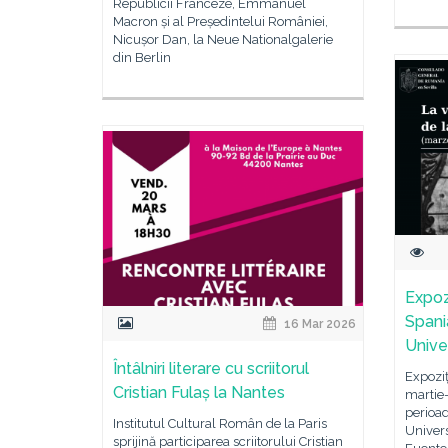
Republicii Franceze, Emmanuel
Macron și al Președintelui României,
Nicușor Dan, la Neue Nationalgalerie
din Berlin
Expozi
Spani
16 Mar 2026
Univer
Întâlniri literare cu scriitorul
Expoziț
Cristian Fulaș la Nantes
martie-
perioad
Institutul Cultural Român de la Paris
Univers
sprijină participarea scriitorului Cristian