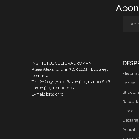
Abone
DESP
INSTITUTUL CULTURAL ROMÂN
Aleea Alexandru nr. 38, 011824 București,
Misiune 
România
Tel.: (+4) 031 71 00 627, (+4) 031 71 00 606
Echipa
Fax: (+4) 031 71 00 607
Structur
E-mail: icr@icr.ro
Rapoarte 
Istoric
Declaraţi
Achizitii
Nota de 