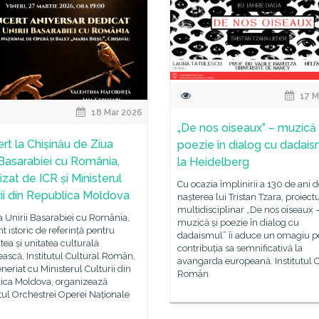
17 M
18 Mar 2026
„De nos oiseaux” – muzică 
rt la Chișinău de Ziua
poezie în dialog cu dadais
i Basarabiei cu România,
la Heidelberg
zat de ICR și Ministerul
Cu ocazia împlinirii a 130 de ani d
rii din Republica Moldova
nașterea lui Tristan Tzara, proiect
multidisciplinar „De nos oiseaux 
 Unirii Basarabiei cu România,
muzică și poezie în dialog cu
istoric de referință pentru
dadaismul” îi aduce un omagiu p
atea și unitatea culturală
contribuția sa semnificativă la
scă, Institutul Cultural Român,
avangarda europeană. Institutul C
eneriat cu Ministerul Culturii din
Român
ica Moldova, organizează
ul Orchestrei Operei Naționale