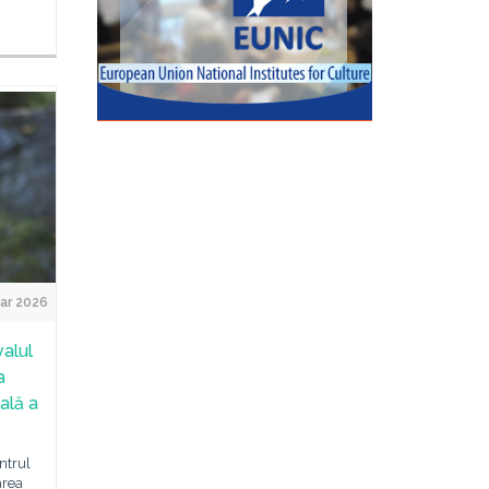
ar 2026
valul
a
ală a
ntrul
area