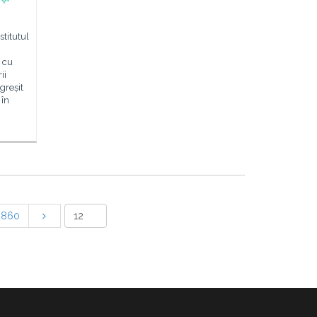
stitutul
e cu
ii
greșit
 în
860