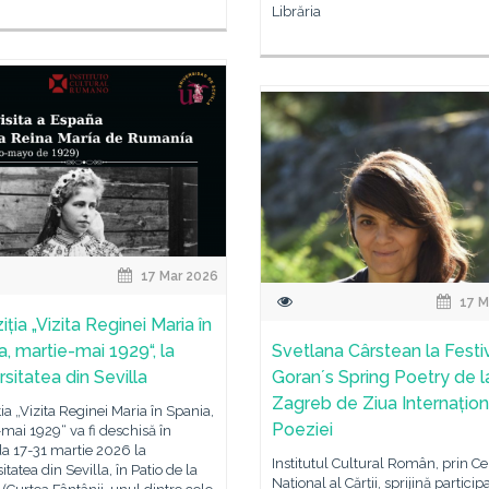
Librăria
17 Mar 2026
17 M
ția „Vizita Reginei Maria în
a, martie-mai 1929“, la
Svetlana Cârstean la Festi
sitatea din Sevilla
Goranʼs Spring Poetry de l
Zagreb de Ziua Internațion
ia „Vizita Reginei Maria în Spania,
Poeziei
mai 1929“ va fi deschisă în
a 17-31 martie 2026 la
Institutul Cultural Român, prin Ce
itatea din Sevilla, în Patio de la
Național al Cărții, sprijină particip