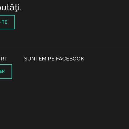
utăţi.
-TE
RI
SUNTEM PE FACEBOOK
ER