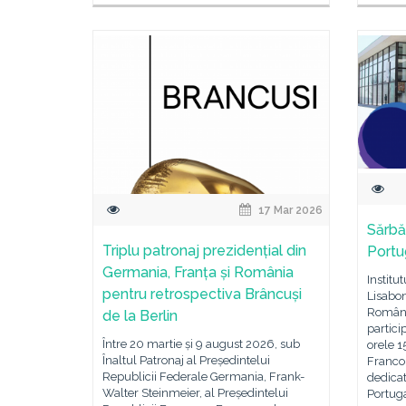
17 Mar 2026
Sărbă
Triplu patronaj prezidențial din
Portu
Germania, Franța și România
Institu
pentru retrospectiva Brâncuși
Lisabo
Români
de la Berlin
partici
Între 20 martie și 9 august 2026, sub
orele 1
Înaltul Patronaj al Președintelui
Franco
Republicii Federale Germania, Frank-
dedicat
Walter Steinmeier, al Președintelui
Portuga