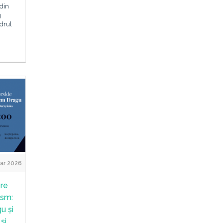
 din
g
adrul
ar 2026
re
ism:
gu și
și