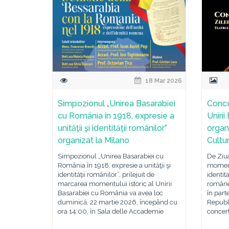
18 Mar 2026
Simpozionul „Unirea Basarabiei
Conce
cu România în 1918, expresie a
Uniri
unităţii şi identităţii românilor”
organi
organizat la Milano
Cultu
Simpozionul „Unirea Basarabiei cu
De Ziua
România în 1918, expresie a unităţii şi
moment 
identităţii românilor”, prilejuit de
identit
marcarea momentului istoric al Unirii
românea
Basarabiei cu România va avea loc
în part
duminică, 22 martie 2026, începând cu
Republ
ora 14:00, în Sala delle Accademie
concert