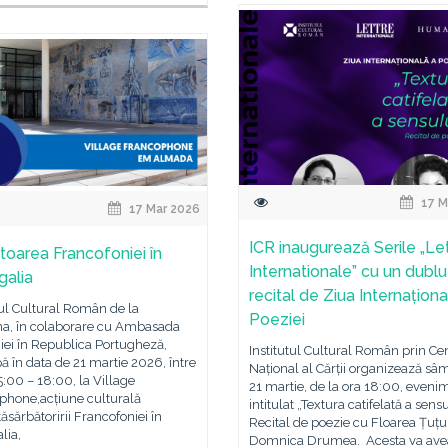
17 M
17 Mar 2026
ICR inaugurează Serile „Le
toarea Francofoniei în
Internationale” cu un dublu
galia
recital de Ziua Internaționa
tul Cultural Român de la
Poeziei
na, în colaborare cu Ambasada
ei în Republica Portugheză,
Institutul Cultural Român prin Ce
pă în data de 21 martie 2026, între
Național al Cărții organizează sâ
5:00 – 18:00, la Village
21 martie, de la ora 18:00, eveni
phone,acțiune culturală
intitulat „Textura catifelată a sensu
ăsărbătoririi Francofoniei în
Recital de poezie cu Floarea Țuțu
lia,
Domnica Drumea. Acesta va avea