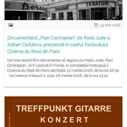
19 Mar 2026
Documentarul „Plan Contraplan“, de Radu Jude și
Adrian Cioflâncă, prezentat în cadrul Festivalului
Cinéma du Réel din Paris
Cel mai recent film documentar al regizorului Radu Jude, Plan
Contraplan, va fi vizionat în Franța, în competiția Festivalului
Cinéma du Réel din Paris sâmbătă, 21 martie 2026, de la ora 16:30
– la Cinema Arlequin 1, și joi, 26 martie 2026, de la ora 13:30,