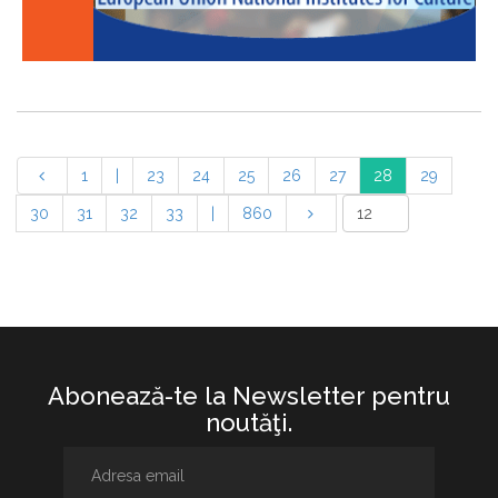
1
|
23
24
25
26
27
28
29
30
31
32
33
|
860
Abonează-te la Newsletter pentru
noutăţi.