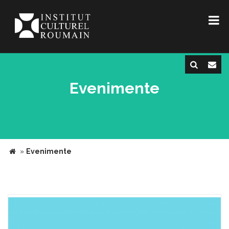
Evenimente
»
Evenimente