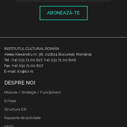
ABONEAZĂ-TE
INSTITUTUL CULTURAL ROMÂN
Aleea Alexandru nr. 38, 011824 București, România
Tel.: (+4) 031 71 00 627, (+4) 031 71 00 606
Fax: (+4) 031 71 00 607
E-mail: icr@icr.ro
DESPRE NOI
Misiune / Strategie / Funcţionare
Echipa
Structura ICR
Rapoarte de activitate
Istoric