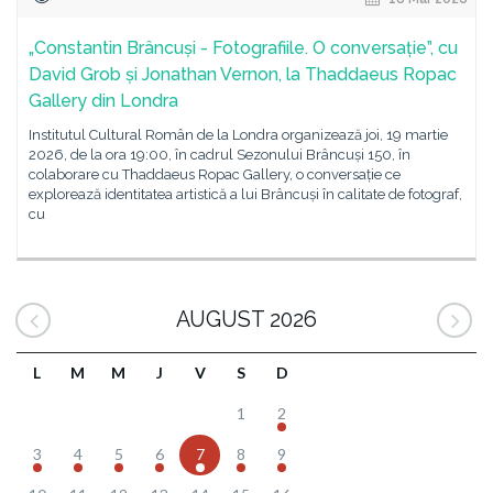
„Constantin Brâncuși - Fotografiile. O conversație”, cu
David Grob și Jonathan Vernon, la Thaddaeus Ropac
Gallery din Londra
Institutul Cultural Român de la Londra organizează joi, 19 martie
2026, de la ora 19:00, în cadrul Sezonului Brâncuși 150, în
colaborare cu Thaddaeus Ropac Gallery, o conversație ce
explorează identitatea artistică a lui Brâncuși în calitate de fotograf,
cu
AUGUST 2026
L
M
M
J
V
S
D
1
2
3
4
5
6
7
8
9