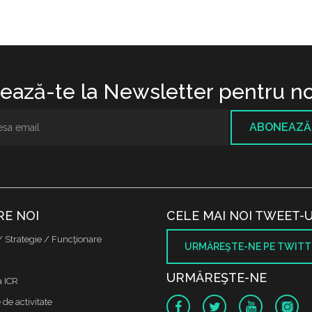
ază-te la Newsletter pentru no
ABONEAZĂ
RE NOI
CELE MAI NOI TWEET-U
/ Strategie / Funcţionare
URMĂREŞTE-NE PE TWITT
URMĂREŞTE-NE
a ICR
de activitate