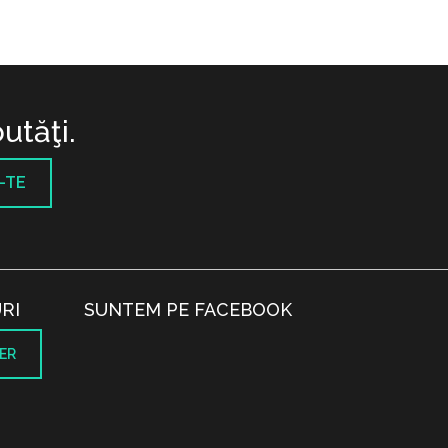
utăţi.
-TE
RI
SUNTEM PE FACEBOOK
ER