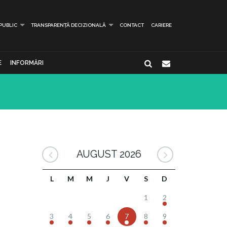
 PUBLIC
TRANSPARENȚĂ DECIZIONALĂ
CONTACT
CARIERE
E
INFORMĂRI
AUGUST 2026
L
M
M
J
V
S
D
1
2
3
4
5
6
7
8
9