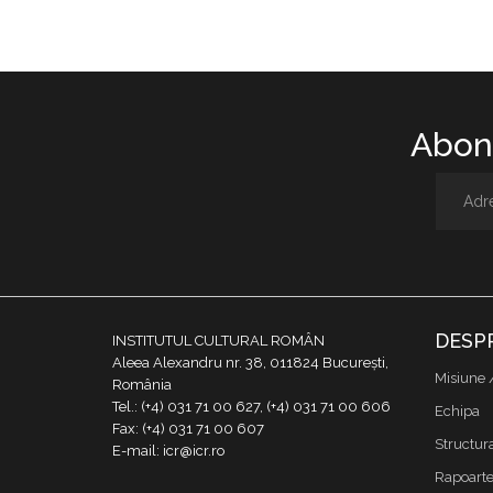
Abone
DESP
INSTITUTUL CULTURAL ROMÂN
Aleea Alexandru nr. 38, 011824 București,
Misiune 
România
Tel.: (+4) 031 71 00 627, (+4) 031 71 00 606
Echipa
Fax: (+4) 031 71 00 607
Structur
E-mail: icr@icr.ro
Rapoarte 