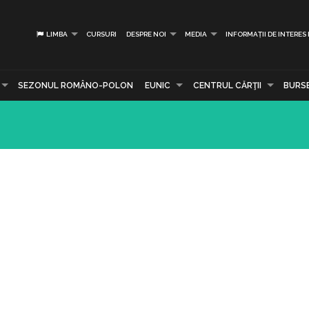
LIMBA
CURSURI
DESPRE NOI
MEDIA
INFORMAȚII DE INTERES
SEZONUL ROMÂNO-POLON
EUNIC
CENTRUL CĂRŢII
BURS