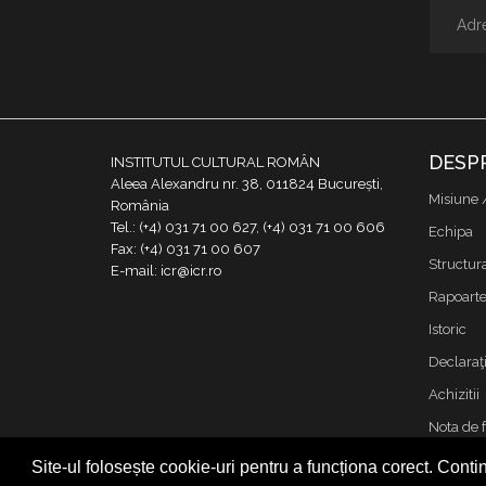
DESP
INSTITUTUL CULTURAL ROMÂN
Aleea Alexandru nr. 38, 011824 București,
Misiune 
România
Tel.: (+4) 031 71 00 627, (+4) 031 71 00 606
Echipa
Fax: (+4) 031 71 00 607
Structur
E-mail: icr@icr.ro
Rapoarte 
Istoric
Declaraţi
Achizitii
Nota de 
Contact
Site-ul folosește cookie-uri pentru a funcționa corect. Contin