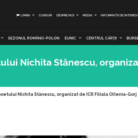
LIMBA
CURSURI
DESPRE NOI
MEDIA
INFORMAȚII DE INTERES
SEZONUL ROMÂNO-POLON
EUNIC
CENTRUL CĂRŢII
BURS
lui Nichita Stănescu, organiza
etului Nichita Stănescu, organizat de ICR Filiala Oltenia-Gorj