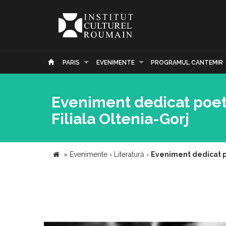
PARIS
EVENIMENTE
PROGRAMUL CANTEMIR
Eveniment dedicat poetu
Filiala Oltenia-Gorj
»
Evenimente
›
Literatură
›
Eveniment dedicat po