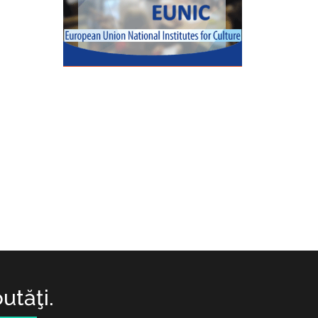
utăţi.