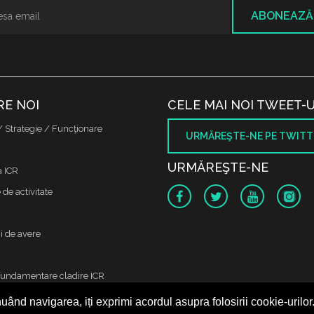
ABONEAZĂ
RE NOI
CELE MAI NOI TWEET-U
/ Strategie / Funcţionare
URMĂREŞTE-NE PE TWITT
URMĂREŞTE-NE
a ICR
de activitate
i de avere
fundamentare cladire ICR
uând navigarea, iți exprimi acordul asupra folosirii cookie-urilor