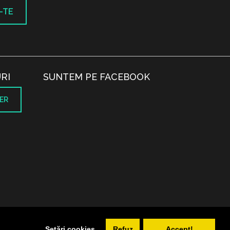
-TE
RI
SUNTEM PE FACEBOOK
ER
.
Setări cookies
Refuz
Accept!