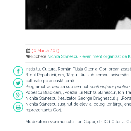
30 March 2013
Etichete
Nichita Stănescu - eveniment organizat de I
Institutul Cultural Român Filiala Oltenia-Gorj organizeaz
B-dul Republicii, nr.1, Târgu –Jiu, sub semnul aniversării
culturale pe această temă.
Programul va debuta sub semnul
conferinţelor publice
Popescu Brădiceni, „Poezia lui Nichita Stănescu”, Ion Tr
Nichita Stănescu (realizator George Drăghescu) şi „Porta
Nichita Stănescu susţinut de elevi ai colegiilor târgujien
reprezentanţa Gorj.
Moderatorii evenimentului: Ion Cepoi, dir. ICR Oltenia-Gorj