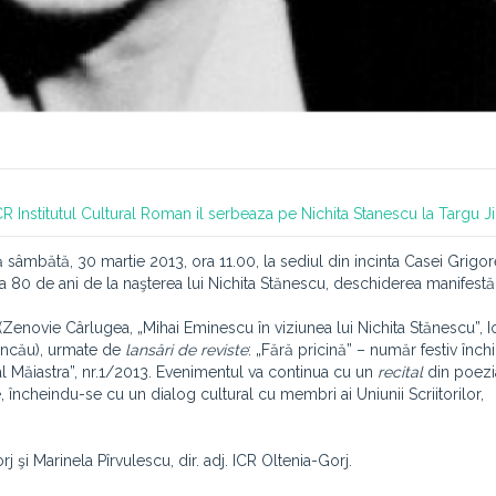
CR
Institutul Cultural Roman il serbeaza pe Nichita Stanescu la Targu J
ă sâmbătă, 30 martie 2013, ora 11.00, la sediul din incinta Casei Grigor
 a 80 de ani de la naşterea lui Nichita Stănescu, deschiderea manifestă
(Zenovie Cârlugea, „Mihai Eminescu în viziunea lui Nichita Stănescu”, I
ancău), urmate de
lansări de reviste
: „Fără pricină” – număr festiv închi
l Măiastra”, nr.1/2013. Evenimentul va continua cu un
recital
din poezia
e, încheindu-se cu un dialog cultural cu membri ai Uniunii Scriitorilor,
 şi Marinela Pîrvulescu, dir. adj. ICR Oltenia-Gorj.