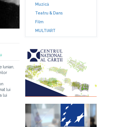
Muzică
Teatru & Dans
Film
MULTIART
iu
e Iunian,
rilor
on
nat lui
 lui