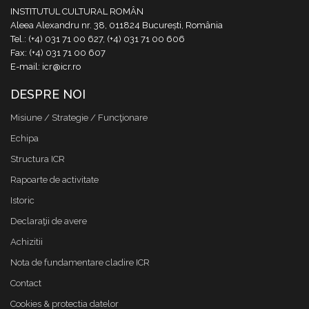
INSTITUTUL CULTURAL ROMÂN
Aleea Alexandru nr. 38, 011824 București, România
Tel.: (+4) 031 71 00 627, (+4) 031 71 00 606
Fax: (+4) 031 71 00 607
E-mail: icr@icr.ro
DESPRE NOI
Misiune / Strategie / Funcţionare
Echipa
Structura ICR
Rapoarte de activitate
Istoric
Declaraţii de avere
Achizitii
Nota de fundamentare cladire ICR
Contact
Cookies & protectia datelor