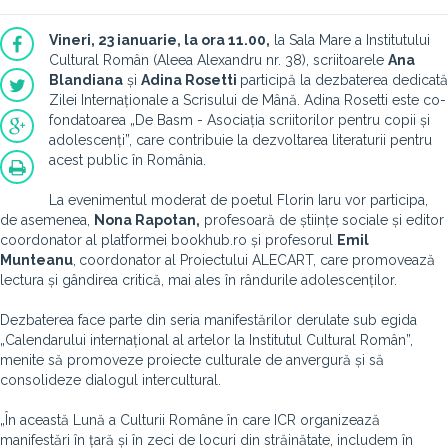
Vineri, 23 ianuarie, la ora 11.00,
la Sala Mare a Institutului
Cultural Român (Aleea Alexandru nr. 38), scriitoarele
Ana
Blandiana
și
Adina Rosetti
participă la dezbaterea dedicată
Zilei Internaționale a Scrisului de Mână. Adina Rosetti este co-
fondatoarea „De Basm - Asociația scriitorilor pentru copii și
adolescenți”, care contribuie la dezvoltarea literaturii pentru
acest public în România.
La evenimentul moderat de poetul Florin Iaru vor participa,
de asemenea,
Nona Rapotan,
profesoară de științe sociale și editor
coordonator al platformei bookhub.ro și profesorul
Emil
Munteanu
,
coordonator al Proiectului ALECART, care promovează
lectura și gândirea critică, mai ales în rândurile adolescenților.
Dezbaterea face parte din seria manifestărilor derulate sub egida
„Calendarului internațional al artelor la Institutul Cultural Român”,
menite să promoveze proiecte culturale de anvergură și să
consolideze dialogul intercultural.
„În această Lună a Culturii Române în care ICR organizează
manifestări în țară și în zeci de locuri din străinătate, includem în