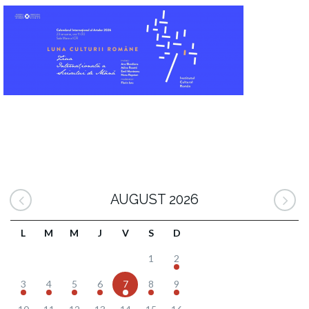
AUGUST 2026
L
M
M
J
V
S
D
1
2
3
4
5
6
7
8
9