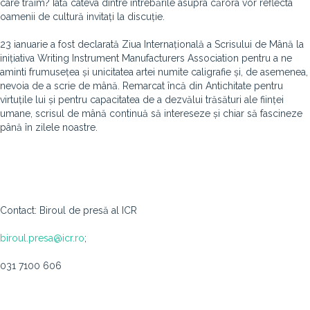
care trăim? Iată câteva dintre întrebările asupra cărora vor reflecta
oamenii de cultură invitați la discuție.
23 ianuarie a fost declarată Ziua Internațională a Scrisului de Mână la
inițiativa Writing Instrument Manufacturers Association pentru a ne
aminti frumusețea și unicitatea artei numite caligrafie și, de asemenea,
nevoia de a scrie de mână. Remarcat încă din Antichitate pentru
virtuțile lui și pentru capacitatea de a dezvălui trăsături ale ființei
umane, scrisul de mână continuă să intereseze și chiar să fascineze
până în zilele noastre.
Contact: Biroul de presă al ICR
biroul.presa@icr.ro
;
031 7100 606