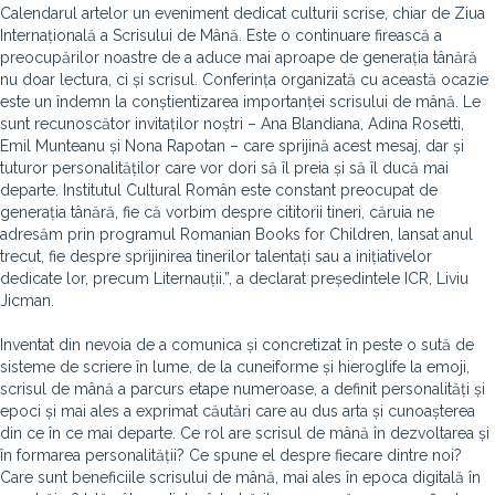
Calendarul artelor un eveniment dedicat culturii scrise, chiar de Ziua
Internațională a Scrisului de Mână. Este o continuare firească a
preocupărilor noastre de a aduce mai aproape de generația tânără
nu doar lectura, ci și scrisul. Conferința organizată cu această ocazie
este un îndemn la conștientizarea importanței scrisului de mână. Le
sunt recunoscător invitaților noștri – Ana Blandiana, Adina Rosetti,
Emil Munteanu și Nona Rapotan – care sprijină acest mesaj, dar și
tuturor personalităților care vor dori să îl preia și să îl ducă mai
departe. Institutul Cultural Român este constant preocupat de
generația tânără, fie că vorbim despre cititorii tineri, căruia ne
adresăm prin programul Romanian Books for Children, lansat anul
trecut, fie despre sprijinirea tinerilor talentați sau a inițiativelor
dedicate lor, precum Liternauții.”, a declarat președintele ICR, Liviu
Jicman.
Inventat din nevoia de a comunica și concretizat în peste o sută de
sisteme de scriere în lume, de la cuneiforme și hieroglife la emoji,
scrisul de mână a parcurs etape numeroase, a definit personalități și
epoci și mai ales a exprimat căutări care au dus arta și cunoașterea
din ce în ce mai departe. Ce rol are scrisul de mână în dezvoltarea și
în formarea personalității? Ce spune el despre fiecare dintre noi?
Care sunt beneficiile scrisului de mână, mai ales în epoca digitală în