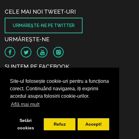
CELE MAI NOI TWEET-URI
URMĂREŞTE-NE PE TWITTER
URMĂREŞTE-NE
SUNTEM PE FACEBOOK
Site-ul folosește cookie-uri pentru a funcționa
corect. Continuând navigarea, iți exprimi
acordul asupra folosirii cookie-urilor.
Află mai mult
Setări
Refuz
Accept!
cookies