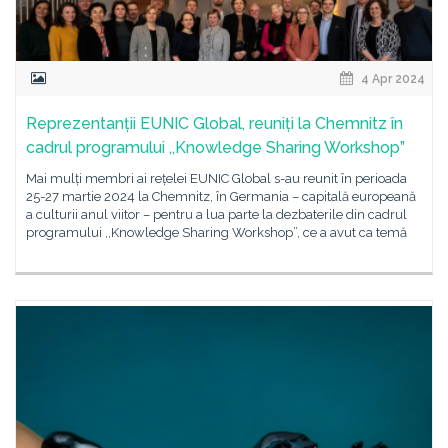
4 Apr 2024
Reprezentanții EUNIC Global, reuniți la Chemnitz în
cadrul programului ,,Knowledge Sharing Workshop”
Mai mulți membri ai rețelei EUNIC Global s-au reunit în perioada
25-27 martie 2024 la Chemnitz, în Germania – capitală europeană
a culturii anul viitor – pentru a lua parte la dezbaterile din cadrul
programului ,,Knowledge Sharing Workshop”, ce a avut ca temă