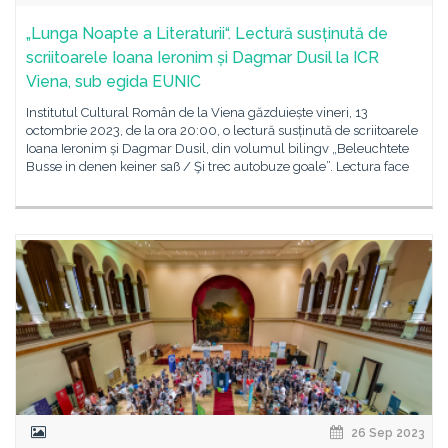
„Lunga Noapte a Literaturii“. Lectură susținută de
scriitoarele Ioana Ieronim și Dagmar Dusil la ICR
Viena, sub egida EUNIC
Institutul Cultural Român de la Viena găzduiește vineri, 13
octombrie 2023, de la ora 20:00, o lectură susținută de scriitoarele
Ioana Ieronim și Dagmar Dusil, din volumul bilingv „Beleuchtete
Busse in denen keiner saß / Şi trec autobuze goale”. Lectura face
26 Sep 2023