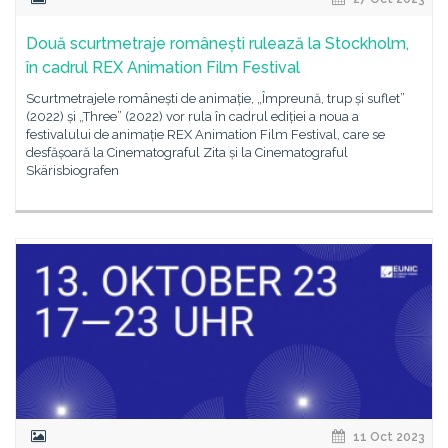
Două scurtmetraje românești rulează la Stockholm,
în cadrul REX Animation Film Festival
Scurtmetrajele românești de animație, „Împreună, trup și suflet”
(2022) și „Three” (2022) vor rula în cadrul ediției a noua a
festivalului de animație REX Animation Film Festival, care se
desfășoară la Cinematograful Zita și la Cinematograful
Skärisbiografen
11 Oct 2023