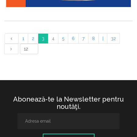
1
2
3
4
5
6
7
8
|
32
Abonează-te la Newsletter pentru
noutăţi.