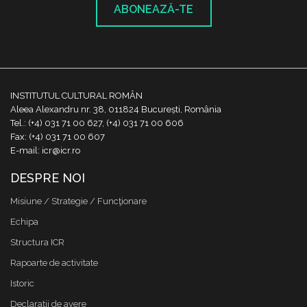
ABONEAZĂ-TE
INSTITUTUL CULTURAL ROMÂN
Aleea Alexandru nr. 38, 011824 București, România
Tel.: (+4) 031 71 00 627, (+4) 031 71 00 606
Fax: (+4) 031 71 00 607
E-mail: icr@icr.ro
DESPRE NOI
Misiune / Strategie / Funcţionare
Echipa
Structura ICR
Rapoarte de activitate
Istoric
Declaraţii de avere