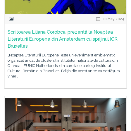
20 May 2024
Scriitoarea Liliana Corobca, prezentă la Noaptea
Literaturii Europene din Amsterdam cu sprijinul ICR
Bruxelles
„Noaptea Literaturii Europene” este un eveniment emblematic,
organizat anual de clusterul institutelor naționale de cultură din
Olanda - EUNIC Netherlands, din care face parte și Institutul
Cultural Român din Bruxelles. Ediția din acest an se va desfășura
vineri,