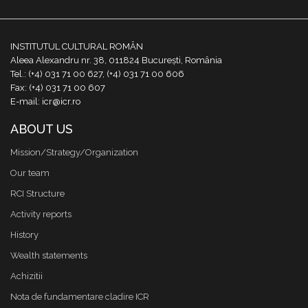
INSTITUTUL CULTURAL ROMÂN
Aleea Alexandru nr. 38, 011824 București, România
Tel.: (+4) 031 71 00 627, (+4) 031 71 00 606
Fax: (+4) 031 71 00 607
E-mail: icr@icr.ro
ABOUT US
Mission/Strategy/Organization
Our team
RCI Structure
Activity reports
History
Wealth statements
Achizitii
Nota de fundamentare cladire ICR