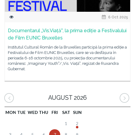
6 Oct 2025
Documentarul „Vis.Viațăˮ, la prima ediție a Festivalului
de Film EUNIC Bruxelles
Institutul Cultural Român de la Bruxelles participă la prima ediție a
Festivalului de Film EUNIC Bruxelles, care se va desfășura în
perioada 6-16 octombrie 2025, cu proiecția documentarului
românesc „Imaginary Youthˮ/„Vis. Viațăˮ, regizat de Ruxandra
Gubernat.
AUGUST 2026
MON
TUE
WED
THU
FRI
SAT
SUN
1
2
3
4
5
6
7
8
9