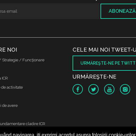
ABONEAZĂ
RE NOI
CELE MAI NOI TWEET-U
/ Strategie / Funcţionare
URMĂREŞTE-NE PE TWITT
URMĂREŞTE-NE
a ICR
de activitate
i de avere
fundamentare cladire ICR
uând navigarea, iți exprimi acordul asupra folosirii cookie-urilor