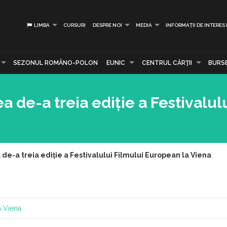
LIMBA
CURSURI
DESPRE NOI
MEDIA
INFORMAȚII DE INTERES
SEZONUL ROMÂNO-POLON
EUNIC
CENTRUL CĂRŢII
BURS
a de-a treia ediție a Festivalul
 de-a treia ediție a Festivalului Filmului European la Viena
a Viena