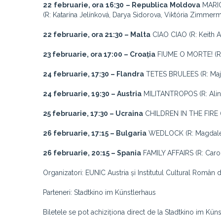
22 februarie, ora 16:30 – Republica Moldova
MARIO
(R: Katarína Jelínková, Darya Sidorova, Viktória Zimmer
22 februarie, ora 21:30 – Malta
CIAO CIAO (R: Keith A
23 februarie, ora 17:00 – Croația
FIUME O MORTE! (R: 
24 februarie, 17:30 – Flandra
TETES BRULEES (R: Maja
24 februarie, 19:30 – Austria
MILITANTROPOS (R: Alina
25 februarie, 17:30 – Ucraina
CHILDREN IN THE FIRE (R
26 februarie, 17:15 – Bulgaria
WEDLOCK (R: Magdalena
26 februarie, 20:15 – Spania
FAMILY AFFAIRS (R: Caroli
Organizatori: EUNIC Austria și Institutul Cultural Român 
Parteneri: Stadtkino im Künstlerhaus
Biletele se pot achiziționa direct de la Stadtkino im Kün