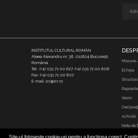
DESP
INSTITUTUL CULTURAL ROMÂN
Aleea Alexandru nr. 38, 011824 București,
Misiune 
România
Tel.: (+4) 031 71 00 627, (+4) 031 71 00 606
Echipa
Fax: (+4) 031 71 00 607
Structur
E-mail: icr@icr.ro
Rapoarte 
Istoric
Declaraţi
Achizitii
Nota de 
Contact
Site-ul folosește cookie-uri pentru a funcționa corect. Contin