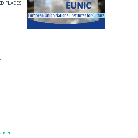
ED PLACES
nă
ino.at
.