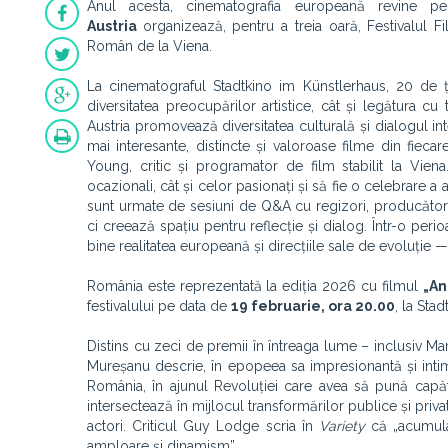
Anul acesta, cinematografia europeană revine p
Austria
organizează, pentru a treia oară, Festivalul Fi
Român de la Viena.
La cinematograful Stadtkino im Künstlerhaus, 20 de ță
diversitatea preocupărilor artistice, cât și legătura cu
Austria promovează diversitatea culturală și dialogul inte
mai interesante, distincte și valoroase filme din fiecare 
Young, critic și programator de film stabilit la Vien
ocazionali, cât și celor pasionați și să fie o celebrare a
sunt urmate de sesiuni de Q&A cu regizori, producători s
ci creează spațiu pentru reflecție și dialog. Într-o peri
bine realitatea europeană și direcțiile sale de evoluție 
România este reprezentată la ediția 2026 cu filmul
„An
festivalului pe data de
19 februarie, ora 20.00
, la Stad
Distins cu zeci de premii în întreaga lume – inclusiv Ma
Mureșanu descrie, în epopeea sa impresionantă și intim
România, în ajunul Revoluției care avea să pună capăt
intersectează în mijlocul transformărilor publice și priv
actori. Criticul Guy Lodge scria în
Variety
că „acumula
amploare și dinamism”.