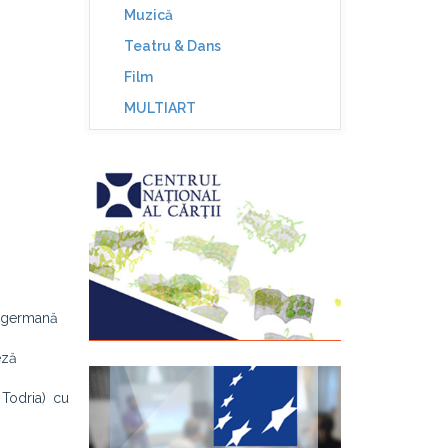
Muzică
Teatru & Dans
Film
MULTIART
n germană
eză
Todria) cu