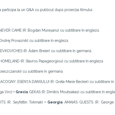
 participa la un Q&A cu publicul după proiecția filmului.
VER CAME (R: Bogdan Mureșanu) cu subtitrare în engleză
drej Provaznik) cu subtitrare în engleză
KOVICHES (R: Ádám Breier) cu subtitrare în germană
ELAND (R: Stavros Papageorgiou) cu subtitrare în engleză
eszczanski) cu subtitrare în germană
COGNY: ESENȚA DANSULUI (R: Greta-Marie Becker) cu subtitrare î
a Virc) +
Grecia
GEKAS (R: Dimitris Moutsiakas) cu subtitrare în engl
S (R: Seyfettin Tokmak) +
Georgia
AMAIA’S GUESTS (R: George 