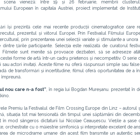
e scena vieneză: între 19 și 26 februarie, membrii cluster
lmului European în capitala Austriei, proiect implementat de Institut
ri își prezintă cele mai recente producții cinematografice care re
 trecutul, prezentul și viitorul Europei. Prin Festivalul Filmului Euro
rcultural, prin prezentarea unei selecții variate și stimulante a unora
dintre țările participante. Selecția este realizată de curatorul festiv
a. Filmele sunt menite să provoace dezbateri, să se adreseze atât 
 acestei forme de artă într-un cadru prietenos și necompetitiv. O serie 
au actori invitați. Aceste filme nu oferă răspunsuri simple sau false c
oadă de transformări și incertitudine, filmul oferă oportunitatea de a î
— împreună.
ul nou care n-a fost”
, în regia lui Bogdan Mureșanu. prezentat în 
tkino.
rele Premiu la Festivalul de Film Crossing Europe din Linz – autorul ș
ă, situația tot mai tensionată din timpul unei săptămâni din decemb
 în mod sângeros dictaturii lui Nicolae Ceaușescu. Viețile a șase 
ate, orchestrate cu o măiestrie simfonică și interpretate excelent de a
rea de microdrame umane din acest film transmite un autentic se