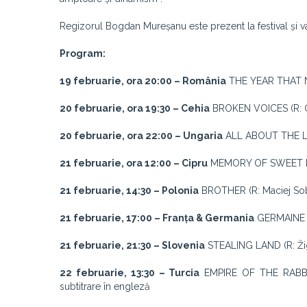
Regizorul Bogdan Mureșanu este prezent la festival și va
Program:
19 februarie, ora 20:00 – România
THE YEAR THAT NE
20 februarie, ora 19:30 – Cehia
BROKEN VOICES (R: On
20 februarie, ora 22:00 – Ungaria
ALL ABOUT THE LEV
21 februarie, ora 12:00 – Cipru
MEMORY OF SWEET HOM
21 februarie, 14:30 – Polonia
BROTHER (R: Maciej Sobi
21 februarie, 17:00 – Franța & Germania
GERMAINE A
21 februarie, 21:30 – Slovenia
STEALING LAND (R: Žig
22 februarie, 13:30 – Turcia
EMPIRE OF THE RABBIT
subtitrare în engleză