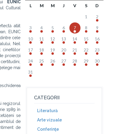
ului
EUNIC
L
M
M
J
V
S
D
ul Cultural
1
2
flectă atât
3
4
5
6
7
8
9
pean, EUNIC
 dintre cele
10
11
12
13
14
15
16
alului, Neil
cinefililor
17
18
19
20
21
22
23
de proiecții
24
25
26
27
28
29
30
ertitudini,
nțelege mai
31
deschiderea
CATEGORII
i regizorul
rie 1989 în
Literatură
cetățeni se
Arte vizuale
nsamblul de
ntiment de
Conferinţe