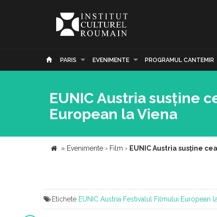
PARIS
EVENIMENTE
PROGRAMUL CANTEMIR
EUNIC Austria susține ce
European la Viena
»
Evenimente
›
Film
›
EUNIC Austria susține cea
Etichete
EUNIC Austria
Festivalul Filmului European l