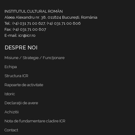
INSTITUTUL CULTURAL ROMÂN
Aleea Alexandru nr. 38, 011824 București, România
Tel.: (+4) 031 71 00 627, (+4) 031 71 00 606
Fax: (+4) 031 71 00 607
E-mail: icr@icr.ro
DESPRE NOI
Misiune / Strategie / Funcţionare
Echipa
Structura ICR
Rapoarte de activitate
Istoric
Declaraţii de avere
Achizitii
Nota de fundamentare cladire ICR
Contact