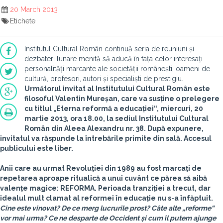
20 March 2013
Etichete
Institutul Cultural Român continuă seria de reuniuni și
dezbateri lunare menită să aducă în fața celor interesați
personalități marcante ale societății românești, oameni de
cultură, profesori, autori și specialiști de prestigiu.
Următorul invitat al Institutului Cultural Român este
filosoful
Valentin Mureșan
, care va susține o prelegere
cu titlul
„Eterna reformă a educației“
, miercuri,
20
martie 2013
,
ora 18.00
, la sediul Institutului Cultural
Român din Aleea Alexandru nr. 38. După expunere,
invitatul va răspunde la întrebările primite din sală. Accesul
publicului este liber.
Anii care au urmat Revoluției din 1989 au fost marcați de
repetarea aproape ritualică a unui cuvânt ce părea să aibă
valențe magice: REFORMA. Perioada tranziției a trecut, dar
idealul mult clamat al reformei în educație nu s-a înfăptuit.
Cine este vinovat? De ce merg lucrurile prost? Câte alte „reforme“
vor mai urma? Ce ne desparte de Occident și cum îl putem ajunge