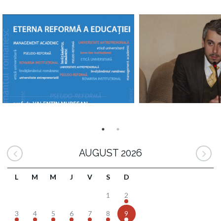
AUGUST 2026
L
M
M
J
V
S
D
1
2
3
4
5
6
7
8
9