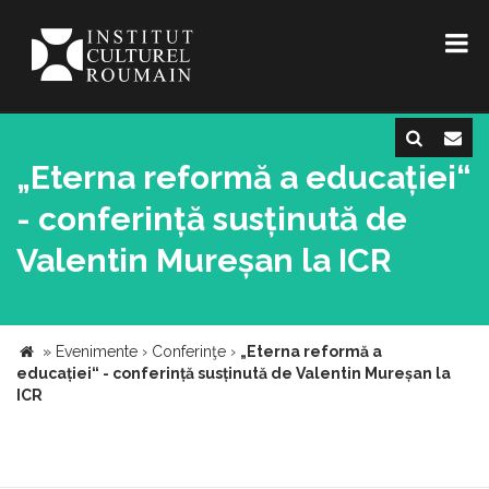
„Eterna reformă a educației“
- conferință susținută de
Valentin Mureșan la ICR
»
Evenimente
›
Conferinţe
›
„Eterna reformă a
educației“ - conferință susținută de Valentin Mureșan la
ICR