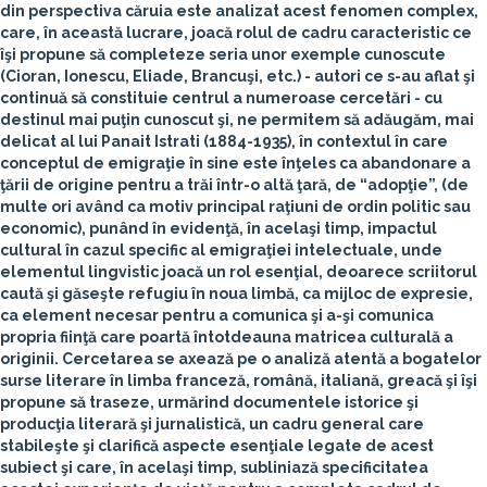
din perspectiva căruia este analizat acest fenomen complex,
care, în această lucrare, joacă rolul de cadru caracteristic ce
îşi propune să completeze seria unor exemple cunoscute
(Cioran, Ionescu, Eliade, Brancuşi, etc.) - autori ce s-au aflat şi
continuă să constituie centrul a numeroase cercetări - cu
destinul mai puţin cunoscut şi, ne permitem să adăugăm, mai
delicat al lui Panait Istrati (1884-1935), în contextul în care
conceptul de emigraţie în sine este înţeles ca abandonare a
ţării de origine pentru a trăi într-o altă ţară, de “adopţie”, (de
multe ori având ca motiv principal raţiuni de ordin politic sau
economic), punând în evidenţă, în acelaşi timp, impactul
cultural în cazul specific al emigraţiei intelectuale, unde
elementul lingvistic joacă un rol esenţial, deoarece scriitorul
caută şi găseşte refugiu în noua limbă, ca mijloc de expresie,
ca element necesar pentru a comunica şi a-şi comunica
propria fiinţă care poartă întotdeauna matricea culturală a
originii. Cercetarea se axează pe o analiză atentă a bogatelor
surse literare în limba franceză, română, italiană, greacă şi îşi
propune să traseze, urmărind documentele istorice şi
producţia literară şi jurnalistică, un cadru general care
stabileşte şi clarifică aspecte esenţiale legate de acest
subiect şi care, în acelaşi timp, subliniază specificitatea