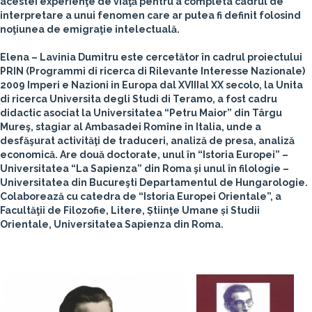
acestei experienţe de viaţă pentru a completa cadrul de
interpretare a unui fenomen care ar putea fi definit folosind
noţiunea de emigraţie intelectuală.
Elena – Lavinia Dumitru
este cercetător în cadrul proiectului
PRIN (Programmi di ricerca di Rilevante Interesse Nazionale)
2009 Imperi e Nazioni in Europa dal XVIIIal XX secolo, la Unita
di ricerca Universita degli Studi di Teramo, a fost cadru
didactic asociat la Universitatea “Petru Maior” din Târgu
Mureş, stagiar al Ambasadei Romîne în Italia, unde a
desfăşurat activităţi de traduceri, analiză de presa, analiză
economică. Are două doctorate, unul în “Istoria Europei” –
Universitatea “La Sapienza” din Roma şi unul în filologie –
Universitatea din Bucureşti Departamentul de Hungarologie.
Colaborează cu catedra de “Istoria Europei Orientale”, a
Facultăţii de Filozofie, Litere, Știinţe Umane și Studii
Orientale, Universitatea Sapienza din Roma.