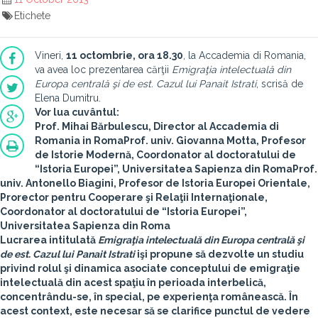
Etichete
Vineri,
11 octombrie, ora 18.30
, la Accademia di Romania,
va avea loc prezentarea cărţii
Emigraţia intelectuală din
Europa centrală şi de est. Cazul lui Panait Istrati
, scrisă de
Elena Dumitru.
Vor lua cuvântul:
Prof. Mihai Bărbulescu
, Director al Accademia di
Romania in Roma
Prof. univ. Giovanna Motta
, Profesor
de Istorie Modernă, Coordonator al doctoratului de
“Istoria Europei”, Universitatea Sapienza din Roma
Prof.
univ. Antonello Biagini
, Profesor de Istoria Europei Orientale,
Prorector pentru Cooperare şi Relaţii Internaţionale,
Coordonator al doctoratului de “Istoria Europei”,
Universitatea Sapienza din Roma
Lucrarea intitulată
Emigraţia intelectuală din Europa centrală şi
de est. Cazul lui Panait Istrati
işi propune să dezvolte un studiu
privind rolul şi dinamica asociate conceptului de emigraţie
intelectuală din acest spaţiu în perioada interbelică,
concentrându-se, în special, pe experienţa românească. În
acest context, este necesar să se clarifice punctul de vedere