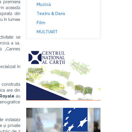
ea premiera
Muzică
rin această
spirată din
Teatru & Dans
ru în lumea
Film
MULTIART
tivitate se
rsivă a sa,
ală „Cannes
cializat în
 construită
ica are din
 Royale
au
cenografice
 instalații
e și private
public de 2