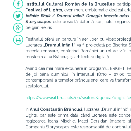
Institutul Cultural Român de la Bruxelles
particip
Festival of Lights
, eveniment emblematic dedicat artei
Infinite Walk / Drumul infinit. Omagiu imersiv adus 
Storyscapes
este posibilă datorită sprijinului organizat
belgian Beliris.
Festivalul oferă un parcurs în aer liber, cu videoproiecții,
Lucrarea
„Drumul infinit”
va fi proiectată pe Biseric
recenta renovare, conferind României un rol activ în rev
moștenirea lui Brâncuși și arhitectura digitală.
Având cea mai mare expunere în programul BRIGHT. Festiva
de joi până duminică, în intervalul 18:30 – 23:00, 
contemporană a temelor brâncușiene, care va transfo
sculptorului.
https://www.visit.brussels/en/visitors/agenda/bright-fes
În
Anul Constantin Brâncuși
, lucrarea „Drumul infinit
Lights, dar este prima dată când lucrarea este conc
regizoarea Ioana Mischie, Matei Dersidan (mapare 3D
Compania Storyscapes este responsabilă de conținutul gen