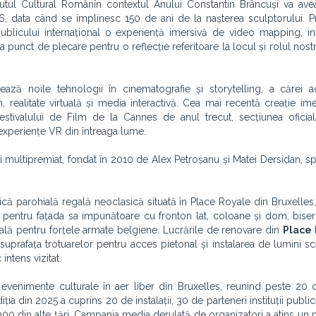
itutul Cultural Român
în contextul Anului Constantin Brâncuși va av
 data când se împlinesc 150 de ani de la nașterea sculptorului. P
 publicului internațional o experiență imersivă de video mapping, in
 punct de plecare pentru o reflecție referitoare la locul și rolul nost
ază noile tehnologii în cinematografie și storytelling, a cărei ac
realitate virtuală și media interactivă. Cea mai recentă creație ime
Festivalului de Film de la Cannes de anul trecut, secțiunea ofici
 experiențe VR din întreaga lume.
și multipremiat, fondat în 2010 de Alex Petroșanu și Matei Dersidan, spe
ică parohială regală neoclasică situată în Place Royale din Bruxelles,
 pentru fațada sa impunătoare cu fronton lat, coloane și dom, biser
rală pentru forțele armate belgiene. Lucrările de renovare din
Place
uprafața trotuarelor pentru acces pietonal și instalarea de lumini s
intens vizitat.
evenimente culturale în aer liber din Bruxelles, reunind peste 20 de
Ediția din 2025 a cuprins 20 de instalații, 30 de parteneri instituții public
00 din alte țări. Campania media derulată de organizatori a atins un 