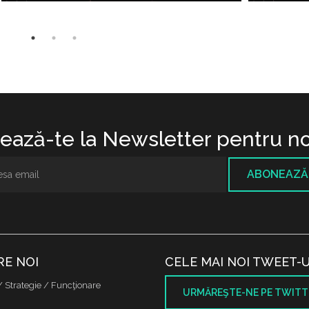
ază-te la Newsletter pentru no
ABONEAZĂ
RE NOI
CELE MAI NOI TWEET-U
/ Strategie / Funcţionare
URMĂREŞTE-NE PE TWITT