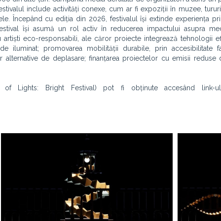
ivalul include activități conexe, cum ar fi expoziții în muzee, tururi
tele. Începând cu ediția din 2026, festivalul își extinde experiența pr
tival își asumă un rol activ în reducerea impactului asupra medi
artiști eco-responsabili, ale căror proiecte integrează tehnologii ef
iluminat; promovarea mobilității durabile, prin accesibilitate fac
lor alternative de deplasare; finanțarea proiectelor cu emisii reduse
 of Lights: Bright Festival) pot fi obținute accesând link-u