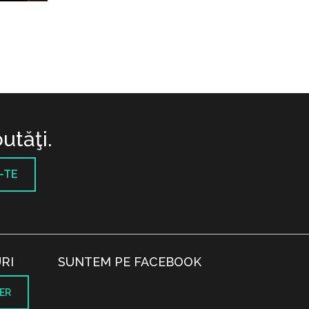
utăţi.
-TE
RI
SUNTEM PE FACEBOOK
ER