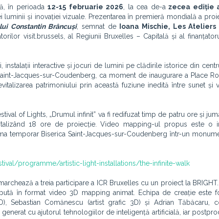
ă, în perioada
12-15 februarie 2026
, la cea de-a
zecea ediție 
 luminii și inovației vizuale. Prezentarea în premieră mondială a proi
lui Constantin Brâncuși
, semnat de
Ioana Mischie, Les Atelie
orilor visit.brussels, al Regiunii Bruxelles – Capitală și al finanțator
 instalații interactive și jocuri de lumini pe clădirile istorice din centr
a Saint-Jacques-sur-Coudenberg, ca moment de inaugurare a Place Ro
italizarea patrimoniului prin această fuziune inedită între sunet și vi
l of Lights, „Drumul infinit” va fi redifuzat timp de patru ore și jumă
totalizând 18 ore de proiecție. Video mapping-ul propus este o in
rma temporar Biserica Saint-Jacques-sur-Coudenberg într-un monume
tival/programme/artistic-light-installations/the-infinite-walk
” marchează a treia participare a ICR Bruxelles cu un proiect la BRIGHT.
epută în format video 3D mapping animat. Echipa de creație este f
), Sebastian Comănescu (artist grafic 3D) și Adrian Tăbăcaru, c
erat cu ajutorul tehnologiilor de inteligență artificială, iar postpro