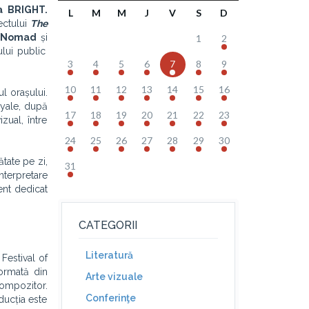
a
BRIGHT.
L
M
M
J
V
S
D
ectului
The
rs Nomad
și
1
2
ului public
3
4
5
6
7
8
9
10
11
12
13
14
15
16
ul orașului.
yale, după
17
18
19
20
21
22
23
zual, între
24
25
26
27
28
29
30
tate pe zi,
31
terpretare
nt dedicat
CATEGORII
Literatură
 Festival of
ormată din
Arte vizuale
ompozitor.
Conferinţe
ducția este