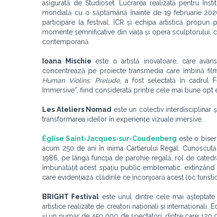
asigurată de Studioset. Lucrarea realizată pentru Inst
mondială cu o săptămână înainte de 19 februarie 2026,
participare la festival, ICR și echipa artistică propun
momente semnificative din viața și opera sculptorului, ca
contemporană.
Ioana Mischie
este o artistă inovatoare, care avanse
concentrează pe proiecte transmedia care îmbină film, 
Human Violins: Prelude
, a fost selectată în cadrul 
Immersive”, fiind considerată printre cele mai bune opt
Les Ateliers Nomad
este un colectiv interdisciplinar 
transformarea ideilor în experiențe vizuale imersive.
Église Saint-Jacques-sur-Coudenberg
este o biser
acum 250 de ani în inima Cartierului Regal. Cunoscută
1986, pe lângă funcția de parohie regală, rol de cated
îmbunătățit acest spațiu public emblematic, extinzând s
care evidențiază clădirile ce înconjoară acest loc turistic 
BRIGHT Festival
este unul dintre cele mai așteptate 
artistice realizate de creatori naționali și internaționali. 
și un număr de 450 000 de spectatori, dintre care 120 0