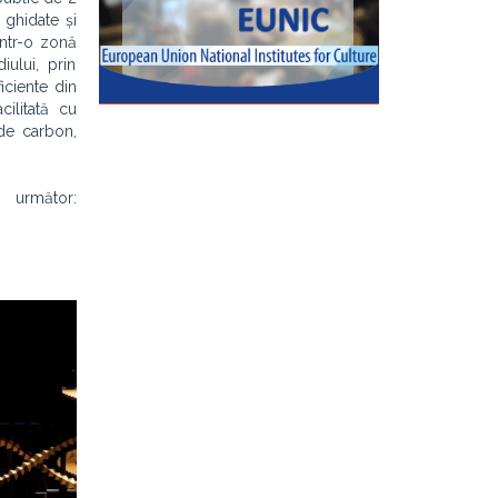
 ghidate și
intr-o zonă
ului, prin
iciente din
ilitată cu
 de carbon,
l următor: