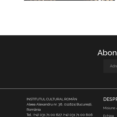
Abone
DESP
INSTITUTUL CULTURAL ROMÂN
Aleea Alexandru nr. 38, 011824 București,
Misiune 
România
Tel.: (+4) 031 71 00 627, (+4) 031 71 00 606
Echipa