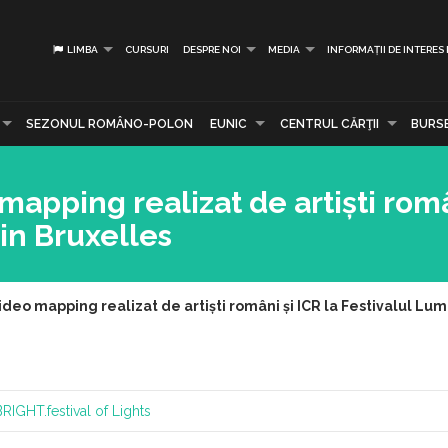
LIMBA
CURSURI
DESPRE NOI
MEDIA
INFORMAȚII DE INTERES
SEZONUL ROMÂNO-POLON
EUNIC
CENTRUL CĂRŢII
BURS
 mapping realizat de artiști româ
din Bruxelles
video mapping realizat de artiști români și ICR la Festivalul Lum
RIGHT.festival of Lights