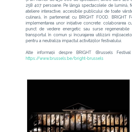
258 407 persoane. Pe lângă spectacolele de lumină, fest
ateliere interactive, accesibile publicului de toate vârs
culinară, în parteneriat cu BRIGHT FOOD. BRIGHT Fes
implementarea unor inițiative concrete: colaborarea cu 
punct de vedere energetic sau surse regenerabile de 
transportul în comun și încurajarea utilizării mijloace
pentru a neutraliza impactul activităților festivalului.
Alte informații despre BRIGHT (Brussels Festival
https://www.brussels.be/bright-brussels