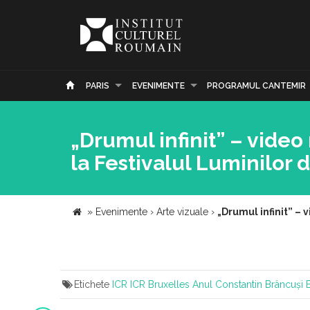
PARIS
EVENIMENTE
PROGRAMUL CANTEMIR
„Drumul infinit” – video
la Festivalul Luminilor 
»
Evenimente
›
Arte vizuale
›
„Drumul infinit” – 
Etichete
ICR
ICR Bruxelles
Anul Constantin Brâncuși
B