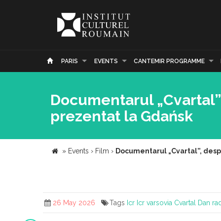
PARIS
EVENTS
CANTEMIR PROGRAMME
Documentarul „Cvartal”, 
prezentat la Gdańsk
»
Events
›
Film
›
Documentarul „Cvartal”, despr
26 May 2026
Tags
Icr
Icr varsovia
Cvartal
Dan ra