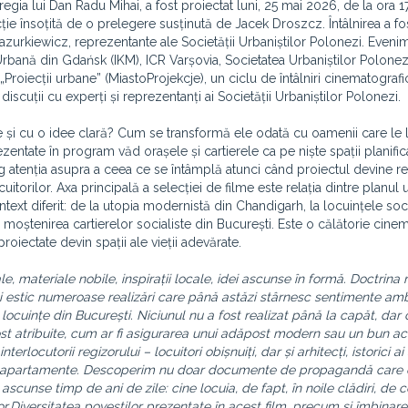
regia lui Dan Radu Mihai, a fost proiectat luni, 25 mai 2026, de la ora 17
ție însoțită de o prelegere susținută de Jacek Droszcz. Întâlnirea a fo
kiewicz, reprezentante ale Societății Urbaniștilor Polonezi. Evenim
 Urbană din Gdańsk (IKM), ICR Varșovia, Societatea Urbaniștilor Polonezi
Proiecții urbane” (MiastoProjekcje), un ciclu de întâlniri cinematografi
 discuții cu experți și reprezentanți ai Societății Urbaniștilor Polonezi.
 și cu o idee clară? Cum se transformă ele odată cu oamenii care le 
zentate în program văd orașele și cartierele ca pe niște spații planific
g atenția asupra a ceea ce se întâmplă atunci când proiectul devine real
uitorilor. Axa principală a selecției de filme este relația dintre planul 
ontext diferit: de la utopia modernistă din Chandigarh, la locuințele soc
 moștenirea cartierelor socialiste din București. Este o călătorie cine
 proiectate devin spații ale vieții adevărate.
 materiale nobile, inspirații locale, idei ascunse în formă. Doctrina 
ului estic numeroase realizări care până astăzi stârnesc sentimente am
locuințe din București. Niciunul nu a fost realizat până la capăt, dar 
ost atribuite, cum ar fi asigurarea unui adăpost modern sau un bun ac
erlocutorii regizorului – locuitori obișnuiți, dar și arhitecți, istorici ai 
ă și apartamente. Descoperim nu doar documente de propagandă care 
ascunse timp de ani de zile: cine locuia, de fapt, în noile clădiri, de 
or.Diversitatea poveștilor prezentate în acest film, precum și îmbinar