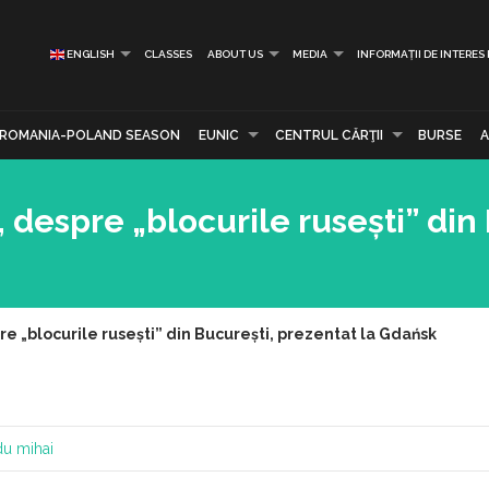
ENGLISH
CLASSES
ABOUT US
MEDIA
INFORMAȚII DE INTERES
ROMANIA-POLAND SEASON
EUNIC
CENTRUL CĂRŢII
BURSE
despre „blocurile rusești” din 
e „blocurile rusești” din București, prezentat la Gdańsk
du mihai