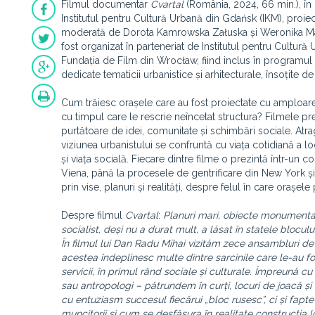
Filmul documentar
Cvartal
(România, 2024, 66 min.), în 
Institutul pentru Cultură Urbană din Gdańsk (IKM), proiec
moderată de Dorota Kamrowska Załuska și Weronika Mazur
fost organizat în parteneriat de Institutul pentru Cultură
Fundația de Film din Wrocław, fiind inclus în programul „
dedicate tematicii urbanistice și arhitecturale, însoțite de
Cum trăiesc orașele care au fost proiectate cu amploare
cu timpul care le rescrie neîncetat structura? Filmele pre
purtătoare de idei, comunitate și schimbări sociale. Atra
viziunea urbanistului se confruntă cu viața cotidiană a loc
și viața socială. Fiecare dintre filme o prezintă într-un c
Viena, până la procesele de gentrificare din New York și
prin vise, planuri și realități, despre felul în care orașele
Despre filmul
Cvartal
:
Planuri mari, obiecte monumentale,
socialist, deși nu a durat mult, a lăsat în statele bloc
În filmul lui Dan Radu Mihai vizităm zece ansambluri de 
acestea îndeplinesc multe dintre sarcinile care le-au f
servicii, în primul rând sociale și culturale. Împreună cu int
sau antropologi – pătrundem în curți, locuri de joac
cu entuziasm succesul fiecărui „bloc rusesc”, ci și fapte 
muncitorii și cum se desfășura în realitate construcția l