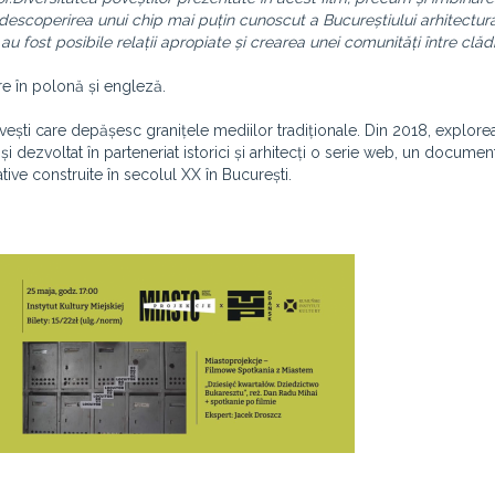
t descoperirea unui chip mai puțin cunoscut a Bucureștiului arhitectura
 au fost posibile relații apropiate și crearea unei comunități între clădir
are în polonă și engleză.
vești care depășesc granițele mediilor tradiționale. Din 2018, explorea
 și dezvoltat în parteneriat istorici și arhitecți o serie web, un document
tive construite în secolul XX în București.