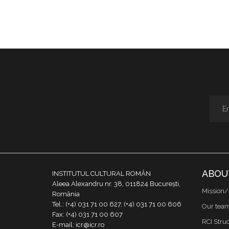
ABOU
INSTITUTUL CULTURAL ROMÂN
Aleea Alexandru nr. 38, 011824 București,
Mission/
România
Tel.: (+4) 031 71 00 627, (+4) 031 71 00 606
Our tea
Fax: (+4) 031 71 00 607
RCI Stru
E-mail: icr@icr.ro