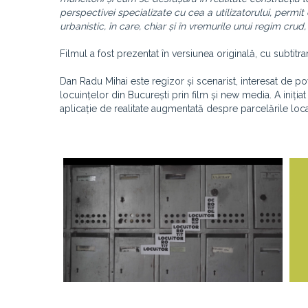
perspectivei specializate cu cea a utilizatorului, permi
urbanistic, în care, chiar și în vremurile unui regim crud,
Filmul a fost prezentat în versiunea originală, cu subtitr
Dan Radu Mihai este regizor și scenarist, interesat de po
locuințelor din București prin film și new media. A inițiat
aplicație de realitate augmentată despre parcelările loca