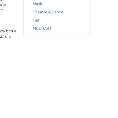
Music
l și
i.
Theatre & Dance
Film
MULTIART
ză istoria
ar și o