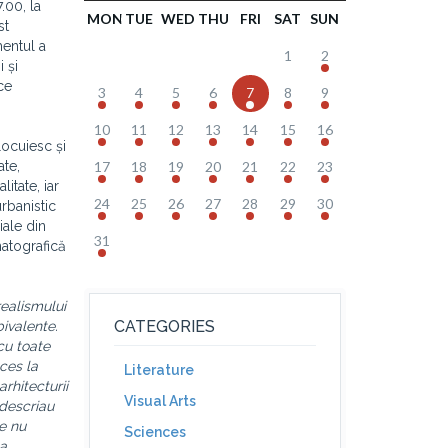
.00, la
MON
TUE
WED
THU
FRI
SAT
SUN
st
entul a
1
2
 și
ce
3
4
5
6
7
8
9
10
11
12
13
14
15
16
locuiesc și
ate,
17
18
19
20
21
22
23
itate, iar
24
25
26
27
28
29
30
urbanistic
iale din
31
matografică
realismului
CATEGORIES
bivalente.
cu toate
ces la
Literature
arhitecturii
Visual Arts
descriau
ce nu
Sciences
ea