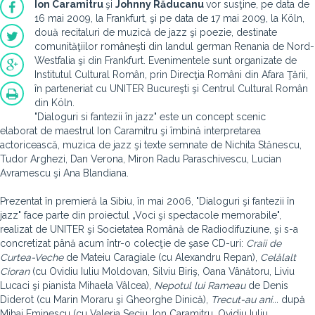
Ion Caramitru
şi
Johnny Răducanu
vor susţine, pe data de
16 mai 2009, la Frankfurt, şi pe data de 17 mai 2009, la Köln,
două recitaluri de muzică de jazz şi poezie, destinate
comunităţiilor româneşti din landul german Renania de Nord-
Westfalia şi din Frankfurt. Evenimentele sunt organizate de
Institutul Cultural Român, prin Direcţia Români din Afara Ţării,
în parteneriat cu UNITER Bucureşti şi Centrul Cultural Român
din Köln.
"Dialoguri si fantezii în jazz" este un concept scenic
elaborat de maestrul Ion Caramitru şi îmbină interpretarea
actoricească, muzica de jazz şi texte semnate de Nichita Stănescu,
Tudor Arghezi, Dan Verona, Miron Radu Paraschivescu, Lucian
Avramescu şi Ana Blandiana.
Prezentat în premieră la Sibiu, în mai 2006, "Dialoguri şi fantezii în
jazz" face parte din proiectul „Voci şi spectacole memorabile",
realizat de UNITER şi Societatea Română de Radiodifuziune, şi s-a
concretizat până acum într-o colecţie de şase CD-uri:
Craii de
Curtea-Veche
de Mateiu Caragiale (cu Alexandru Repan),
Celălalt
Cioran
(cu Ovidiu Iuliu Moldovan, Silviu Biriş, Oana Vânătoru, Liviu
Lucaci şi pianista Mihaela Vâlcea),
Nepotul lui Rameau
de Denis
Diderot (cu Marin Moraru şi Gheorghe Dinică),
Trecut-au ani...
după
Mihai Eminescu (cu Valeria Seciu, Ion Caramitru, Ovidiu Iuliu