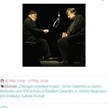
16 May 2009 - 17 May 2009
Etichete
„Dialoguri si fantezii in jazz” cu Ion Caramitru si Jonny
Raducanu prin ICR la Koln si Frankfurt
Caramitru si Johnny Raducanu
prin Institutul Cultural Roman