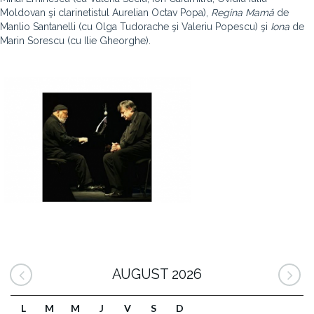
Moldovan şi clarinetistul Aurelian Octav Popa),
Regina Mamă
de
Manlio Santanelli (cu Olga Tudorache şi Valeriu Popescu) şi
Iona
de
Marin Sorescu (cu Ilie Gheorghe).
AUGUST 2026
L
M
M
J
V
S
D