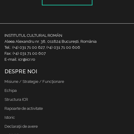
INSTITUTUL CULTURAL ROMÂN
Aleea Alexandru nr. 38, 011824 București, România
Tel.: (+4) 031 71 00 627, (+4) 031 71 00 606
Fax: (+4) 031 71 00 607
E-mail: icr@icr.ro
DESPRE NOI
Misiune / Strategie / Funcţionare
Echipa
Structura ICR
Rapoarte de activitate
Istoric
Declaraţii de avere