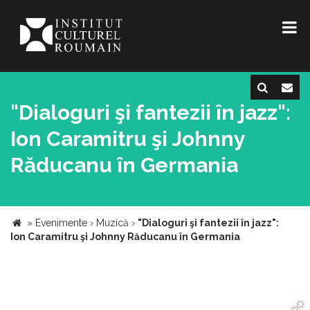
"Dialoguri şi fantezii în jazz":
Ion Caramitru şi Johnny
Răducanu în Germania
»
Evenimente
›
Muzică
›
"Dialoguri şi fantezii în jazz":
Ion Caramitru şi Johnny Răducanu în Germania