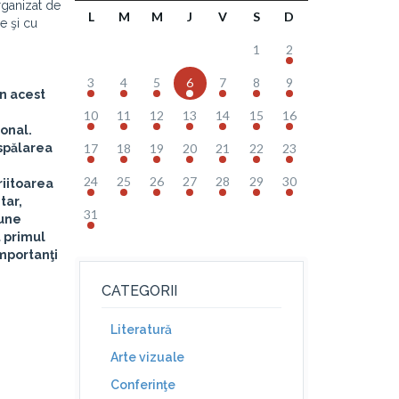
rganizat de
L
M
M
J
V
S
D
e şi cu
1
2
3
4
5
6
7
8
9
in acest
10
11
12
13
14
15
16
ional.
 spălarea
17
18
19
20
21
22
23
.
24
25
26
27
28
29
30
riitoarea
tar,
31
iune
t primul
importanţi
CATEGORII
Literatură
Arte vizuale
Conferinţe