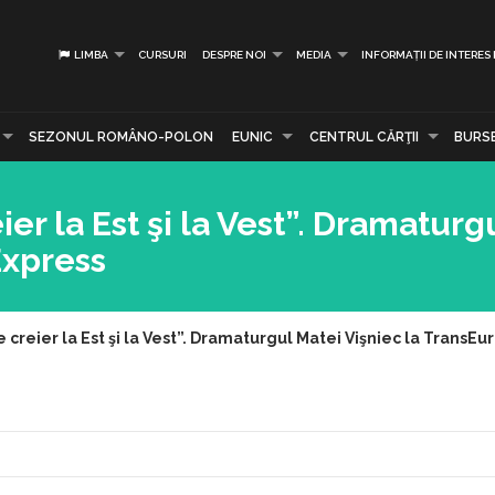
LIMBA
CURSURI
DESPRE NOI
MEDIA
INFORMAȚII DE INTERES
SEZONUL ROMÂNO-POLON
EUNIC
CENTRUL CĂRŢII
BURS
er la Est şi la Vest”. Dramaturg
Express
 creier la Est şi la Vest”. Dramaturgul Matei Vişniec la TransE