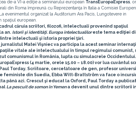
ea de-a VI-a ediţie a seminarului european
TransEuropaExpress
, o
turali din Roma împreună cu Reprezentanţa în Italia a Comisiei Europen
 La evenimentul organizat la Auditorium Ara Pacis, Lungotevere in
 din spaţiul european.
drul căruia scriitori, filozofi, intelectuali provenind spaţiul
la an.
Istorii şi identităţi. Europa intelectualilor
este tema ediţiei d
ntre intelectuali şi istoria propriei ţări.
 jurnalistul
Matei Vişniec
va participa la acest seminar internaţ
spaţiile vitale ale intelectualului în timpul regimului comunist,
zut comunismul în România, lupta cu simulacrele Occidentului
ropaExpress (4 martie, orele 15.00 – 18.00) vor lua cuvântul sc
Paul Torday
. Scriitoare, cercetătoare de gen, profesor universi
te feministe din Suedia, Ebba Witt-Brattström va face o incurs
tta până azi. Crescut şi educat la Oxford, Paul Torday a publica
nal
La pescuit de somon în Yemen
a devenit unul dintre scriitorii 