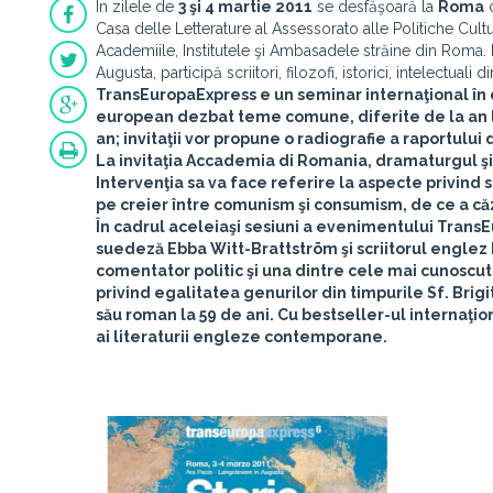
În zilele de
3 şi 4 martie 2011
se desfăşoară la
Roma
c
Casa delle Letterature al Assessorato alle Politiche Cul
Academiile, Institutele şi Ambasadele străine din Roma.
Augusta, participă scriitori, filozofi, istorici, intelectuali
TransEuropaExpress
e un seminar internaţional în ca
european dezbat teme comune, diferite de la an 
an; invitaţii vor propune o radiografie a raportului di
La invitaţia
Accademia di Romania,
dramaturgul şi
Intervenţia sa va face referire la aspecte privind 
pe creier între comunism şi consumism, de ce a că
În cadrul aceleiaşi sesiuni a evenimentului TransEu
suedeză
Ebba Witt-Brattström
şi scriitorul englez
comentator politic şi una dintre cele mai cunoscu
privind egalitatea genurilor din timpurile Sf. Brigi
său roman la 59 de ani. Cu bestseller-ul internaţio
ai literaturii engleze contemporane.