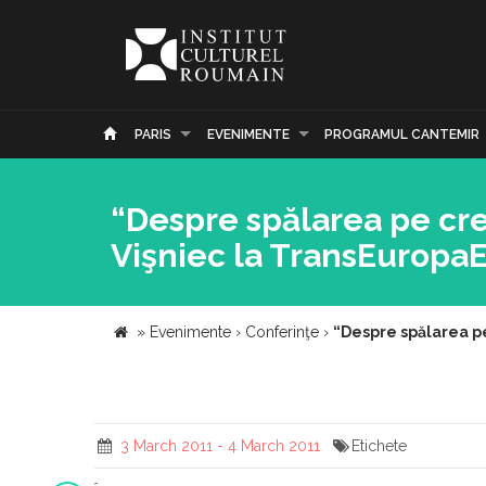
PARIS
EVENIMENTE
PROGRAMUL CANTEMIR
“Despre spălarea pe crei
Vişniec la TransEuropa
»
Evenimente
›
Conferinţe
›
“Despre spălarea pe
3 March 2011 - 4 March 2011
Etichete