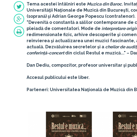
Tema acestei întâlniri este
Muzica din Baroc
. Invit
Universităţii Naţionale de Muzică din Bucureşti
, c
(soprană) şi
Adrian George Popescu
(contratenor).
"Devenită o constantă a sălilor contemporane de con
pleiadă de comentatori. Mode de
interpretare origi
redimensionate fizic, arhive descoperite şi comen
reînvierea şi actualizarea unei muzici fascinante,
actuală. Dezvăluirea secretelor și a
cheilor de audi
conferință-concert
din ciclul Restul e muzică..." –
Da
Dan Dediu, compozitor, profesor universitar şi publi
Accesul publicului este liber.
Parteneri: Universitatea Naţională de Muzică din 