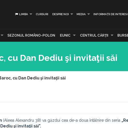
LIMBA
CURSURI
DESPRE NOI
MEDIA
INFORMAȚII DE INTERES
SEZONUL ROMÂNO-POLON
EUNIC
CENTRUL CĂRŢII
BURS
 cu Dan Dediu şi invitaţii săi
roc, cu Dan Dediu şi invitaţii săi
ân
(Aleea Alexandru 38) va găzdui cea de-a doua întâlnire din seria
„Re
diu şi invitaţii săi".