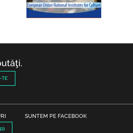
utăţi.
-TE
RI
SUNTEM PE FACEBOOK
ER