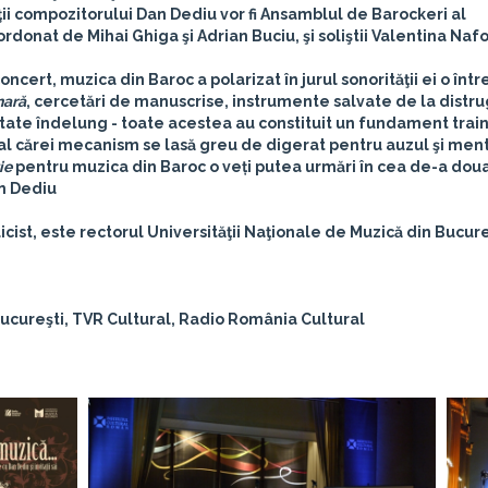
aţii compozitorului
Dan Dediu
vor fi
Ansamblul de Barockeri al
oordonat de
Mihai Ghiga
şi
Adrian Buciu
, şi soliştii
Valentina Nafo
cert, muzica din Baroc a polarizat în jurul sonorităţii ei o înt
nară
, cercetări de manuscrise, instrumente salvate de la distru
tate îndelung - toate acestea au constituit un fundament train
 al cărei mecanism se lasă greu de digerat pentru auzul şi men
ție
pentru muzica din Baroc o veți putea urmări în cea de-a dou
n Dediu
cist, este rectorul Universităţii Naţionale de Muzică din Bucure
Bucureşti, TVR Cultural, Radio România Cultural