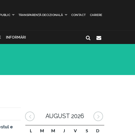
 PUBLIC
TRANSPARENȚĂ DECIZIONALĂ
CONTACT
CARIERE
E
INFORMĂRI
AUGUST 2026
stul e
L
M
M
J
V
S
D