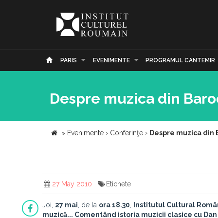
PARIS
EVENIMENTE
PROGRAMUL CANTEMIR
Despre muzica din Baroc,
»
Evenimente
›
Conferinţe
›
Despre muzica din Ba
27 May 2010
Etichete
Joi,
27 mai
, de la
ora 18.30
,
Institutul Cultural Rom
muzică... Comentând istoria muzicii clasice cu Dan De