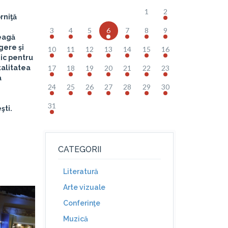
1
2
rniţă
3
4
5
6
7
8
9
reagă
gere şi
10
11
12
13
14
15
16
ic pentru
talitatea
17
18
19
20
21
22
23
a
24
25
26
27
28
29
30
31
şti.
CATEGORII
Literatură
Arte vizuale
Conferinţe
Muzică