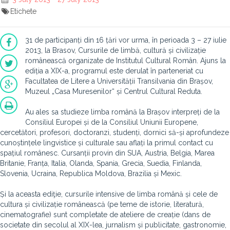
Etichete
31 de participanți din 16 țări vor urma, în perioada 3 – 27 iulie
2013, la Brasov, Cursurile de limbă, cultură și civilizație
românească organizate de Institutul Cultural Român. Ajuns la
ediția a XIX-a, programul este derulat în parteneriat cu
Facultatea de Litere a Universității Transilvania din Brașov,
Muzeul „Casa Muresenilor“ și Centrul Cultural Reduta.
Au ales sa studieze limba română la Brașov interpreți de la
Consiliul Europei și de la Consiliul Uniunii Europene,
cercetători, profesori, doctoranzi, studenți, dornici să-și aprofundeze
cunoștințele lingvistice și culturale sau aflați la primul contact cu
spațiul românesc. Cursanții provin din SUA, Austria, Belgia, Marea
Britanie, Franța, Italia, Olanda, Spania, Grecia, Suedia, Finlanda,
Slovenia, Ucraina, Republica Moldova, Brazilia și Mexic.
Și la aceasta ediţie, cursurile intensive de limba română și cele de
cultura și civilizație românească (pe teme de istorie, literatură,
cinematografie) sunt completate de ateliere de creație (dans de
societate din secolul al XIX-lea, jurnalism și publicitate, gastronomie,