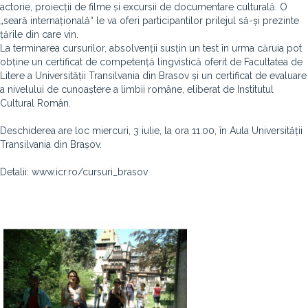
actorie, proiecții de filme și excursii de documentare culturală. O
„seară internațională“ le va oferi participantilor prilejul să-și prezinte
țările din care vin.
La terminarea cursurilor, absolvenții susțin un test în urma căruia pot
obține un certificat de competență lingvistică oferit de Facultatea de
Litere a Universității Transilvania din Brasov și un certificat de evaluare
a nivelului de cunoaștere a limbii române, eliberat de Institutul
Cultural Român.
Deschiderea are loc miercuri, 3 iulie, la ora 11.00, în Aula Universității
Transilvania din Brașov.
Detalii: www.icr.ro/cursuri_brasov