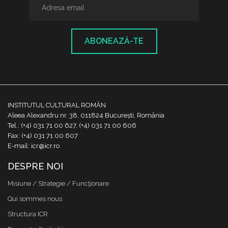
ABONEAZĂ-TE
INSTITUTUL CULTURAL ROMÂN
Aleea Alexandru nr. 38, 011824 București, România
Tel.: (+4) 031 71 00 627, (+4) 031 71 00 606
Fax: (+4) 031 71 00 607
E-mail: icr@icr.ro
DESPRE NOI
Misiune / Strategie / Funcţionare
Qui sommes nous
Structura ICR