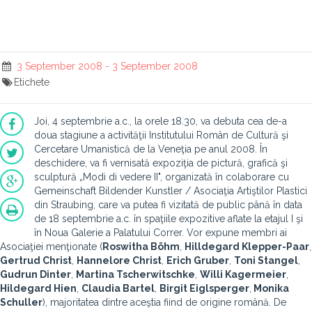
3 September 2008 - 3 September 2008
Etichete
Joi, 4 septembrie a.c., la orele 18.30, va debuta cea de-a
doua stagiune a activităţii Institutului Român de Cultură şi
Cercetare Umanistică de la Veneţia pe anul 2008. În
deschidere, va fi vernisată expoziţia de pictură, grafică şi
sculptură „Modi di vedere II", organizată în colaborare cu
Gemeinschaft Bildender Kunstler / Asociaţia Artiştilor Plastici
din Straubing, care va putea fi vizitată de public până în data
de 18 septembrie a.c. în spaţiile expozitive aflate la etajul I şi
în Noua Galerie a Palatului Correr. Vor expune membri ai
Asociaţiei menţionate (
Roswitha Böhm
,
Hilldegard Klepper-Paar
,
Gertrud Christ
,
Hannelore Christ
,
Erich Gruber
,
Toni Stangel
,
Gudrun Dinter
,
Martina Tscherwitschke
,
Willi Kagermeier
,
Hildegard Hien
,
Claudia Bartel
,
Birgit Eiglsperger
,
Monika
Schuller
), majoritatea dintre aceştia fiind de origine română. De