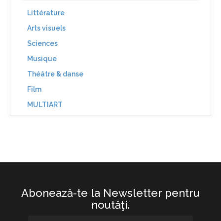
Littérature
Arts visuels
Sciences
Musique
Théâtre & danse
Film
MULTIART
Abonează-te la Newsletter pentru
noutăţi.