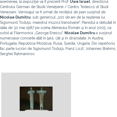
asemenea, la expoziţie va fi prezent Prof.
Uwe Israel
, directorul
Centrului German de Studii Veneţiene / Centro Tedesco di Studi
Veneziani. Vernisajul va fi urmat de recitalul de pian susţinut de
Nicolae Dumitru
, sub genericul „100 de ani de la naşterea lui
Sigismund Toduţă, maestrul muzicii transilvane". Pianistul a debutat în
data de 30 mai 1987 pe scena Ateneului Român şi în anul 2005, ca
solist al Filarmonicii „George Enescu".
Nicolae Dumitru
a susţinut
numeroase concerte atât în ţară, cât şi în străinătate, în Austria,
Portugalia, Republica Moldova, Rusia, Suedia, Ungaria. Din repertoriu
fac parte lucrări de Sigismund Toduţă, Franz Liszt, Johannes Brahms,
Serghei Rahmaninov.