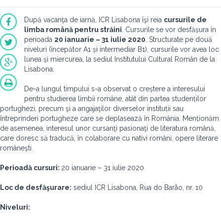
După vacanţa de iarnă, ICR Lisabona îşi reia
cursurile de
limba română pentru străini
. Cursurile se vor desfășura în
perioada
20 ianuarie – 31 iulie 2020
. Structurate pe două
niveluri (începător A1 și intermediar B1), cursurile vor avea loc
lunea și miercurea, la sediul Institutului Cultural Român de la
Lisabona.
De-a lungul timpului s-a observat o creștere a interesului
pentru studierea limbii române, atât din partea studenților
portughezi, precum şi a angajaţilor diverselor instituții sau
întreprinderi portugheze care se deplasează în România. Menționăm
de asemenea, interesul unor cursanţi pasionaţi de literatura română,
care doresc să traducă, în colaborare cu nativi români, opere literare
româneşti.
Perioadă cursuri:
20 ianuarie – 31 iulie 2020
Loc de desfăşurare:
sediul ICR Lisabona, Rua do Barão, nr. 10
Niveluri: