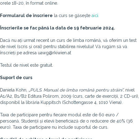
orele 18-20, în format online.
Formularul de înscriere
la curs se găsește
aici.
Înscrierile se fac până la data de 19 februarie 2024.
Dacă nu ați urmat recent un curs de limba română, vă oferim un test
de nivel (scris și oral) pentru stabilirea nivelului! Vă rugăm să vă
înscrieți pe adresa uawg@rkiwien.at
Testul de nivel este gratuit.
Suport de curs
Daniela Kohn, „
PULS.
Manual de limba română pentru străini”,
nivel
A1/A2, B1/B2 Editura Polirom, 2009 (curs, carte de exerciții, 2 CD-uri),
disponibil la librăria Kuppitsch (Schottengasse 4, 1010 Viena).
Taxa de participare pentru fiecare modul este de 60 euro /
persoană. Studenții și elevii beneficiază de o reducere de 40% (36
euro). Taxa de participare nu include suportul de curs.