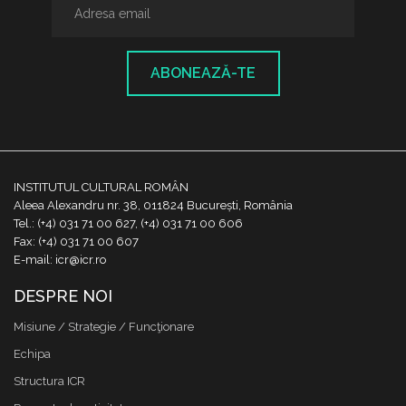
ABONEAZĂ-TE
INSTITUTUL CULTURAL ROMÂN
Aleea Alexandru nr. 38, 011824 București, România
Tel.: (+4) 031 71 00 627, (+4) 031 71 00 606
Fax: (+4) 031 71 00 607
E-mail: icr@icr.ro
DESPRE NOI
Misiune / Strategie / Funcţionare
Echipa
Structura ICR