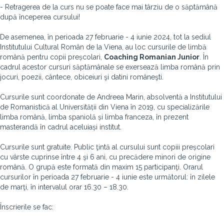
- Retragerea de la curs nu se poate face mai târziu de o săptămână
după începerea cursului!
De asemenea, în perioada 27 februarie - 4 iunie 2024, tot la sediul
Institutului Cultural Român de la Viena, au loc cursurile de limbă
română pentru copii preșcolari,
Coaching Romanian Junior
. În
cadrul acestor cursuri săptămânale se exersează limba română prin
jocuri, poezii, cântece, obiceiuri şi datini româneşti.
Cursurile sunt coordonate de Andreea Marin, absolventă a Institutului
de Romanistică al Universității din Viena în 2019, cu specializările
limba română, limba spaniolă și limba franceza, în prezent
masterandă în cadrul aceluiași institut.
Cursurile sunt gratuite. Public ţintă al cursului sunt copiii preșcolari
cu vârste cuprinse între 4 şi 6 ani, cu precădere minori de origine
română. O grupă este formată din maxim 15 participanţi. Orarul
cursurilor în perioada 27 februarie - 4 iunie este următorul: în zilele
de marţi, în intervalul orar 16.30 – 18.30.
Înscrierile se fac: