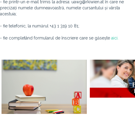
- fie printr-un e-mail trimis la adresa: uawg@rkiwien.at în care ne
precizați numele dumneavoastră, numele cursantului și vârsta
acestuia;
- fie telefonic, la numărul +43 1 319 10 81;
- fie completând formularul de înscriere care se găsește
aici.