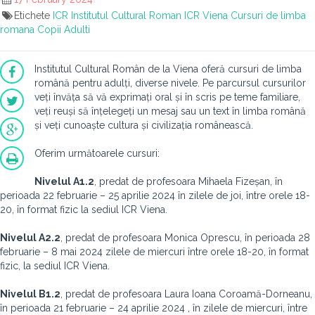
Etichete
ICR
Institutul Cultural Roman
ICR Viena
Cursuri de limba
romana
Copii
Adulti
Institutul Cultural Român de la Viena oferă cursuri de limba
română pentru adulți, diverse nivele. Pe parcursul cursurilor
veți învăța să vă exprimați oral și în scris pe teme familiare,
veți reuși să înțelegeți un mesaj sau un text în limba română
și veți cunoaște cultura și civilizația românească.
Oferim următoarele cursuri:
Nivelul A1.2
, predat de profesoara Mihaela Fizeșan, în
perioada 22 februarie – 25 aprilie 2024 în zilele de joi, între orele 18-
20, în format fizic la sediul ICR Viena.
Nivelul A2.2
, predat de profesoara Monica Oprescu, în perioada 28
februarie – 8 mai 2024 zilele de miercuri între orele 18-20, în format
fizic, la sediul ICR Viena.
Nivelul B1.2
, predat de profesoara Laura Ioana Coroamă-Dorneanu,
în perioada 21 februarie – 24 aprilie 2024 , în zilele de miercuri, între