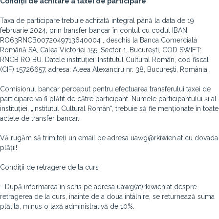
Condiții de achitare a taxei de participare
Taxa de participare trebuie achitată integral până la data de 19
februarie 2024, prin transfer bancar în contul cu codul IBAN
RO63RNCB0072049713640004 , deschis la Banca Comercială
Română SA, Calea Victoriei 155, Sector 1, București, COD SWIFT:
RNCB RO BU. Datele instituției: Institutul Cultural Român, cod fiscal
(CIF) 15726657, adresa: Aleea Alexandru nr. 38, București, România.
Comisionul bancar perceput pentru efectuarea transferului taxei de
participare va fi plătit de către participant. Numele participantului și al
instituției, „Institutul Cultural Român“, trebuie să fie menționate în toate
actele de transfer bancar.
Vă rugăm să trimiteți un email pe adresa uawg@rkiwien.at cu dovada
plății!
Condiții de retragere de la curs
- După informarea în scris pe adresa uawg(at)rkiwien.at despre
retragerea de la curs, înainte de a doua întâlnire, se returnează suma
plătită, minus o taxă administrativă de 10%.