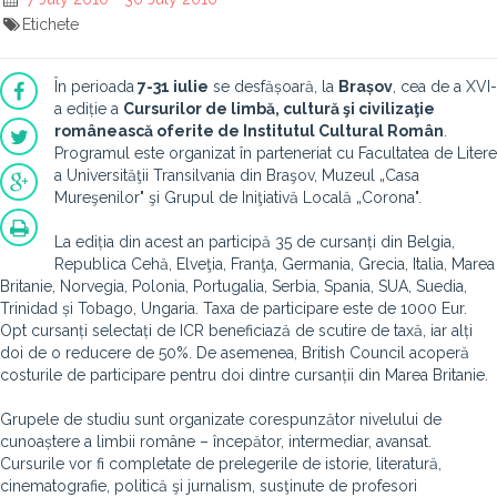
Etichete
În perioada
7-31 iulie
se desfășoară, la
Brașov
, cea de a XVI-
a ediție a
Cursurilor de limbă, cultură şi civilizaţie
românească oferite de Institutul Cultural Român
.
Programul este organizat în parteneriat cu Facultatea de Litere
a Universităţii Transilvania din Braşov, Muzeul „Casa
Mureşenilor" şi Grupul de Iniţiativă Locală „Corona".
La ediția din acest an participă 35 de cursanți din Belgia,
Republica Cehă, Elveţia, Franţa, Germania, Grecia, Italia, Marea
Britanie, Norvegia, Polonia, Portugalia, Serbia, Spania, SUA, Suedia,
Trinidad și Tobago, Ungaria. Taxa de participare este de 1000 Eur.
Opt cursanți selectați de ICR beneficiază de scutire de taxă, iar alți
doi de o reducere de 50%. De asemenea, British Council acoperă
costurile de participare pentru doi dintre cursanții din Marea Britanie.
Grupele de studiu sunt organizate corespunzător nivelului de
cunoaștere a limbii române – începător, intermediar, avansat.
Cursurile vor fi completate de prelegerile de istorie, literatură,
cinematografie, politică şi jurnalism, susţinute de profesori