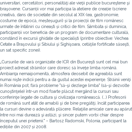
universitari, cercetători, personalităţi ale vieţii publice bucureştene şi
braşovene. Cursanții vor mai participa la ateliere de creație (scriere
creativă, dans de societate din secolul al XIX-lea, gastronomie,
costume de epocă, meșteșuguri) și la proiecții de film românesc
urmate de întâlniri cu cineaști și critici de film. Sâmbăta și duminica,
participanții vor beneficia de un program de documentare culturală,
constând în excursii ghidate de specialiști (printre obiective: Vechea
Cetate a Braşovului şi Sibiului şi Sighişoara, cetăţile fortificate săseşti,
un sat specific zonei).
„Cursurile de vară organizate de ICR din Bucureşti sunt cel mai bun
proiect adresat străinilor care doresc să înveţe limba română.
Ambianţa nemaipomenită, atmosfera deosebit de agreabilă sunt
numai nişte indicii pentru a da gustul acestei experienţe. Străinii veniţi
în România pot, fără probleme "să-şi dezlege limba" (să-şi dezvolte
cunoştinţele) într-un mod foarte plăcut mergând la cursuri sau
conferinţe legate de cultura şi civilizaţia românească. (...) Profesorii
de română sunt atât de amabili şi de bine pregătiţi, încât participarea
la cursuri devine o adevărată plăcere. Relaţiile amicale care au apărut
între noi mai durează şi astăzi, şi sincer putem vorbi chiar despre
începutul unei prietenii." – Bartosz Radomski, Polonia, participant la
edițiile din 2007 și 2008.