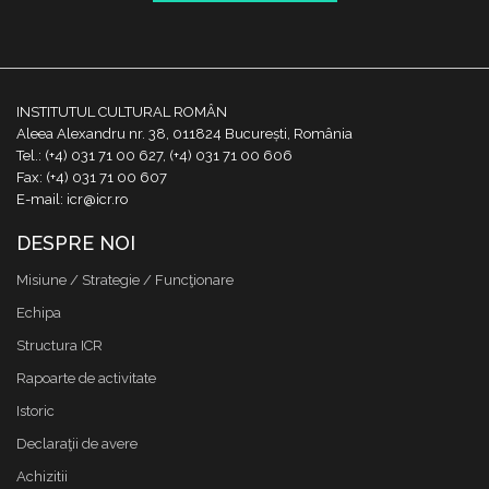
INSTITUTUL CULTURAL ROMÂN
Aleea Alexandru nr. 38, 011824 București, România
Tel.: (+4) 031 71 00 627, (+4) 031 71 00 606
Fax: (+4) 031 71 00 607
E-mail: icr@icr.ro
DESPRE NOI
Misiune / Strategie / Funcţionare
Echipa
Structura ICR
Rapoarte de activitate
Istoric
Declaraţii de avere
Achizitii