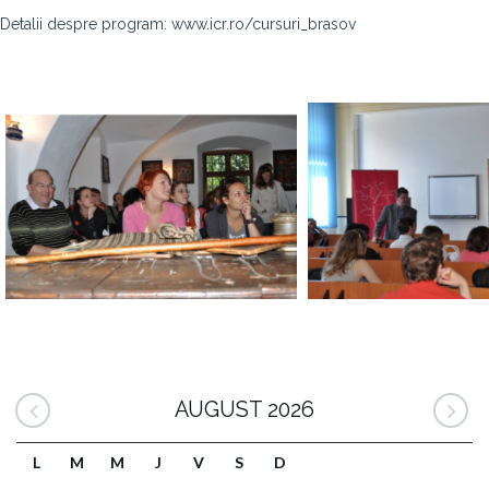
Detalii despre program: www.icr.ro/cursuri_brasov
AUGUST 2026
L
M
M
J
V
S
D