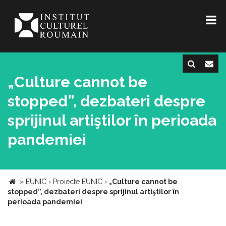
„Culture cannot be
stopped”, dezbateri despre
sprijinul artiştilor în perioada
pandemiei
»
EUNIC
›
Proiecte EUNIC
›
„Culture cannot be
stopped”, dezbateri despre sprijinul artiştilor în
perioada pandemiei