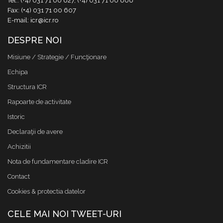
Tel.: (+4) 031 71 00 627, (+4) 031 71 00 606
Fax: (+4) 031 71 00 607
E-mail: icr@icr.ro
DESPRE NOI
Misiune / Strategie / Funcţionare
Echipa
Structura ICR
Rapoarte de activitate
Istoric
Declaraţii de avere
Achizitii
Nota de fundamentare cladire ICR
Contact
Cookies & protectia datelor
CELE MAI NOI TWEET-URI