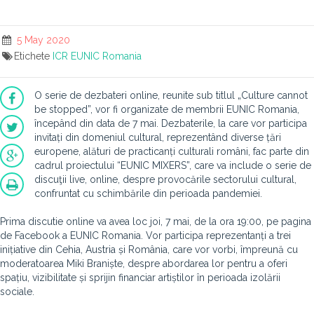
5 May 2020
Etichete
ICR
EUNIC Romania
O serie de dezbateri online, reunite sub titlul „Culture cannot
be stopped”, vor fi organizate de membrii EUNIC Romania,
începând din data de 7 mai. Dezbaterile, la care vor participa
invitați din domeniul cultural, reprezentând diverse țări
europene, alături de practicanți culturali români, fac parte din
cadrul proiectului “EUNIC MIXERS”, care va include o serie de
discuţii live, online, despre provocările sectorului cultural,
confruntat cu schimbările din perioada pandemiei.
Prima discutie online va avea loc joi, 7 mai, de la ora 19:00, pe pagina
de Facebook a EUNIC Romania. Vor participa reprezentanți a trei
inițiative din Cehia, Austria și România, care vor vorbi, împreună cu
moderatoarea Miki Braniște, despre abordarea lor pentru a oferi
spațiu, vizibilitate și sprijin financiar artiștilor în perioada izolării
sociale.