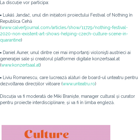
La discuție vor participa:
▪ Lukáš Jandač, unul din inițiatorii proiectului Festival of Nothing în
Republica Cehă
(
www.calvertjournal.com/articles/show/11729/nothing-festival-
2020-non-existent-art-shows-helping-czech-culture-scene-in-
quarantine
)
▪ Daniel Auner, unul dintre cei mai importanţi violonişti austrieci ai
generaţiei sale și creatorul platformei digitale konzertsaal.at
(
www.konzertsaal.at
)
▪ Liviu Romanescu, care lucrează alături de board-ul unteatru pentru
dezvoltarea direcțiilor viitoare (
www.unteatru.ro
)
Discuția va fi moderată de Miki Braniște, manager cultural și curator
pentru proiecte interdisciplinare, și va fi în limba engleză.