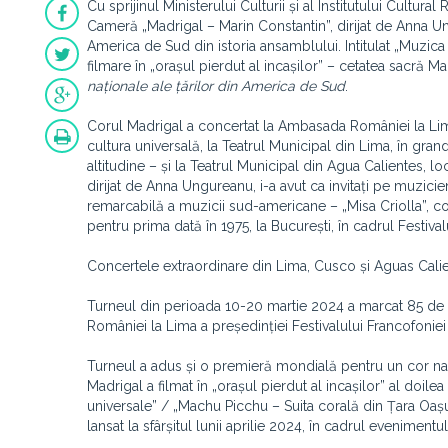
Cu sprijinul Ministerului Culturii și al Institutului Cult
Cameră „Madrigal – Marin Constantin”, dirijat de Anna Un
America de Sud din istoria ansamblului. Intitulat „Muzic
filmare în „orașul pierdut al incașilor” – cetatea sacră 
naționale ale țărilor din America de Sud
.
Corul Madrigal a concertat la Ambasada României la Lima
cultura universală, la Teatrul Municipal din Lima, în gra
altitudine – și la Teatrul Municipal din Agua Calientes, l
dirijat de Anna Ungureanu, i-a avut ca invitați pe muzi
remarcabilă a muzicii sud-americane – „Misa Criolla”, co
pentru prima dată în 1975, la București, în cadrul Festiv
Concertele extraordinare din Lima, Cusco și Aguas Cali
Turneul din perioada 10-20 martie 2024 a marcat 85 de 
României la Lima a președinției Festivalului Francofonie
Turneul a adus și o premieră mondială pentru un cor n
Madrigal a filmat în „orașul pierdut al incașilor” al doi
universale” / „Machu Picchu – Suita corală din Țara Oa
lansat la sfârșitul lunii aprilie 2024, în cadrul evenimentu