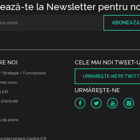
ază-te la Newsletter pentru no
ABONEAZĂ
RE NOI
CELE MAI NOI TWEET-U
/ Strategie / Funcţionare
URMĂREŞTE-NE PE TWITT
mes nous
URMĂREŞTE-NE
a ICR
d'activité
i de avere
fundamentare cladire ICR