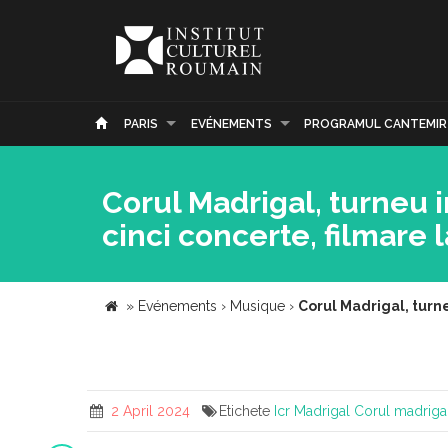
PARIS
EVÉNEMENTS
PROGRAMUL CANTEMIR
Corul Madrigal, turneu i
cinci concerte, filmare 
»
Evénements
›
Musique
›
Corul Madrigal, turne
2 April 2024
Etichete
Icr
Madrigal
Corul madriga