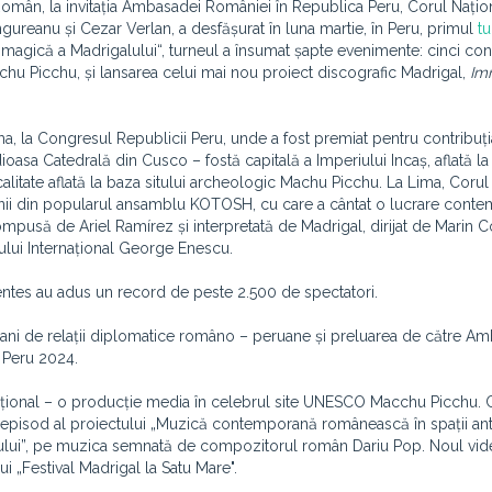
ural Român, la invitația Ambasadei României în Republica Peru, Corul Nați
gureanu și Cezar Verlan, a desfășurat în luna martie, în Peru, primul
t
a magică a Madrigalului“, turneul a însumat șapte evenimente: cinci con
Machu Picchu, și lansarea celui mai nou proiect discografic Madrigal,
Imn
, la Congresul Republicii Peru, unde a fost premiat pentru contribuți
ndioasa Catedrală din Cusco – fostă capitală a Imperiului Incaș, aflată 
ocalitate aflată la baza sitului archeologic Machu Picchu. La Lima, Corul
cienii din popularul ansamblu KOTOSH, cu care a cântat o lucrare cont
mpusă de Ariel Ramírez și interpretată de Madrigal, dirijat de Marin C
alului Internațional George Enescu.
entes au adus un record de peste 2.500 de spectatori.
ani de relații diplomatice româno – peruane și preluarea de către A
i Peru 2024.
ațional – o producție media în celebrul site UNESCO Macchu Picchu. 
lea episod al proiectului „Muzică contemporană românească în spații an
șului”, pe muzica semnată de compozitorul român Dariu Pop. Noul vide
lui „Festival Madrigal la Satu Mare".