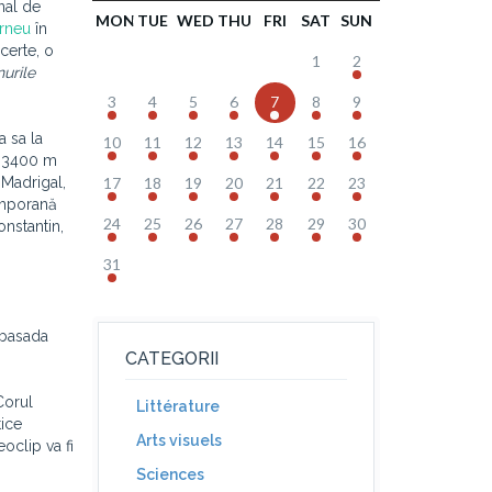
onal de
MON
TUE
WED
THU
FRI
SAT
SUN
urneu
în
certe, o
1
2
urile
3
4
5
6
7
8
9
a sa la
10
11
12
13
14
15
16
la 3400 m
 Madrigal,
17
18
19
20
21
22
23
emporană
24
25
26
27
28
29
30
onstantin,
31
mbasada
CATEGORII
Corul
Littérature
tice
Arts visuels
oclip va fi
Sciences