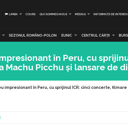
LIMBA
COURS
QUI SOMMES NOUS
MÉDIAS
INFORMAȚII DE INTERES
SEZONUL ROMÂNO-POLON
EUNIC
CENTRUL CĂRŢII
BURS
mpresionant în Peru, cu sprijinu
la Machu Picchu și lansare de d
u impresionant în Peru, cu sprijinul ICR: cinci concerte, filmare
l