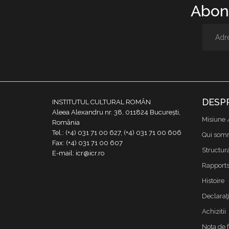
Abone
DESP
INSTITUTUL CULTURAL ROMÂN
Aleea Alexandru nr. 38, 011824 București,
Misiune 
România
Tel.: (+4) 031 71 00 627, (+4) 031 71 00 606
Qui som
Fax: (+4) 031 71 00 607
Structur
E-mail: icr@icr.ro
Rapports 
Histoire
Declaraţi
Achizitii
Nota de 