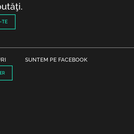
utăţi.
-TE
RI
SUNTEM PE FACEBOOK
ER