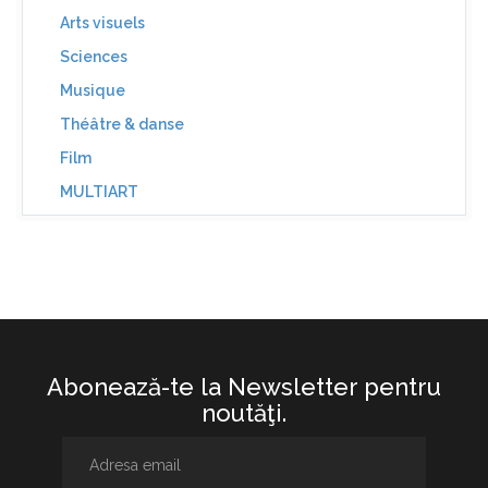
Arts visuels
Sciences
Musique
Théâtre & danse
Film
MULTIART
Abonează-te la Newsletter pentru
noutăţi.