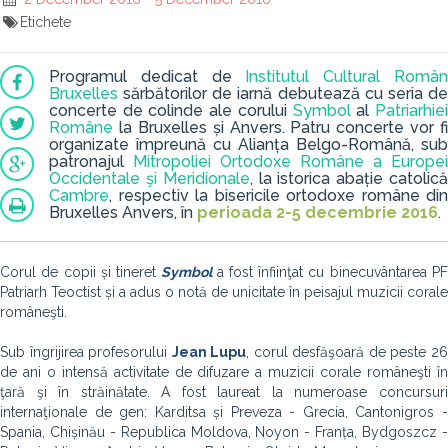
Etichete
Programul dedicat de
Institutul Cultural Româ
Bruxelles
sărbătorilor de iarnă debutează cu seria de
concerte de colinde ale corului
Symbol
al
Patriarhie
Române
la Bruxelles și Anvers. Patru concerte vor fi
organizate împreună cu Alianța Belgo-Română, sub
patronajul
Mitropoliei Ortodoxe Române a Europei
Occidentale şi Meridionale
, la istorica abație catolic
Cambre
, respectiv la bisericile ortodoxe române din
Bruxelles
Anvers, în
perioada 2-5 decembrie 2016
.
Corul de copii și tineret
Symbol
a fost înfiinţat cu binecuvântarea P
Patriarh Teoctist și a adus o notă de unicitate în peisajul muzicii corale
româneşti.
Sub îngrijirea profesorului
Jean Lupu
, corul desfăşoară de peste 2
de ani o intensă activitate de difuzare a muzicii corale româneşti în
ţară şi în străinătate. A fost laureat la numeroase concursuri
internaţionale de gen: Karditsa și Preveza - Grecia, Cantonigros -
Spania, Chișinău - Republica Moldova, Noyon - Franța, Bydgoszcz -