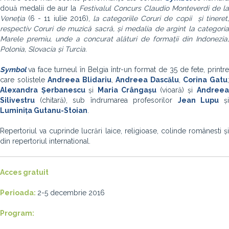
două medalii de aur la
Festivalul Concurs Claudio Monteverdi
de l
Veneția
(6 - 11 iulie 2016),
la categoriile
Coruri de copii și tineret
respectiv
Coruri de muzică sacră
, și medalia de argint la categori
Marele premiu,
unde a concurat alături de formații din Indonezia
Polonia, Slovacia și Turcia
.
Symbol
va face turneul în Belgia într-un format de 35 de fete, printre
care solistele
Andreea Blidariu
,
Andreea Dascălu
,
Corina Gatu
Alexandra Șerbanescu
și
Maria Crângașu
(vioară) și
Andree
Silivestru
(chitară), sub
î
ndrumarea profesorilor
Jean Lupu
ș
Luminița Gutanu-Stoian
.
Repertoriul va cuprinde lucrări laice, religioase, colinde românesti și
din repertoriul international.
Acces gratuit
Perioada:
2-5 decembrie 2016
Program
: