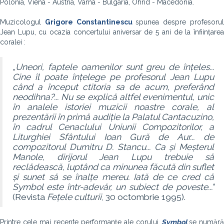
Polonia, Viena - Austria, Varna - Bulgaria, Ohrid - Macedonia.
Muzicologul
Grigore Constantinescu
spunea despre profesoru
Jean Lupu, cu ocazia concertului aniversar de 5 ani de la înființarea
coralei :
„Uneori, faptele oamenilor sunt greu de înțeles...
Cine îl poate înțelege pe profesorul Jean Lupu
când a început ctitoria sa de acum, preferând
neodihna?... Nu se explică altfel evenimentul, unic
în analele istoriei muzicii noastre corale, al
prezentării în primă audiție la Palatul Cantacuzino,
în cadrul Cenaclului Uniunii Compozitorilor, a
Liturghiei Sfântului Ioan Gură de Aur... de
compozitorul Dumitru D. Stancu... Ca și Meșterul
Manole, dirijorul Jean Lupu trebuie să
reclădească, luptând ca minunea făcută din suflet
și sunet să se înalțe mereu. Iată de ce cred că
Symbol este într-adevăr, un subiect de poveste..."
(Revista
Fețele culturii
, 30 octombrie 1995).
Printre cele mai recente performanțe ale corului
Symbol
se număr