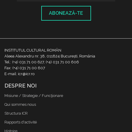
ABONEAZĂ-TE
INSTITUTUL CULTURAL ROMÂN
Aleea Alexandru nr. 38, 011824 București, România
Tel.: (+4) 031 71 00 627, (+4) 031 71 00 606
Fax: (+4) 031 71 00 607
E-mail: icr@icr.ro
DESPRE NOI
Misiune / Strategie / Funcţionare
Qui sommes nous
Structura ICR
Rapports d'activité
Histoire