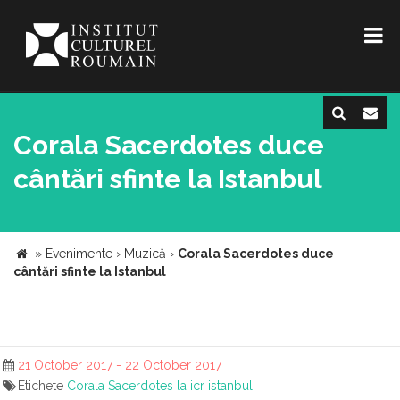
Corala Sacerdotes duce
cântări sfinte la Istanbul
»
Evenimente
›
Muzică
›
Corala Sacerdotes duce
cântări sfinte la Istanbul
21 October 2017 - 22 October 2017
Etichete
Corala Sacerdotes la icr istanbul