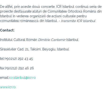
De altfel, prin aceste două concerte, ICR Istanbul continuă seria de
proiecte desfășurate alături de Comunitatea Ortodoxă Română din
Istanbul în vederea organizării de acțiuni culturale pentru
comunitatea românească din Istanbul. -
transmite ICR Istanbul
Contact:
Institutul Cultural Român
Dimitrie Cantemir
-Istanbul
Siraselviler Cad. 21, Taksim, Beyoglu, Istanbul
tel:(+90212) 292 43 45
​fax:(+90212) 292 46 26
email:
icr.istanbul@icr.ro
www.icr.ro