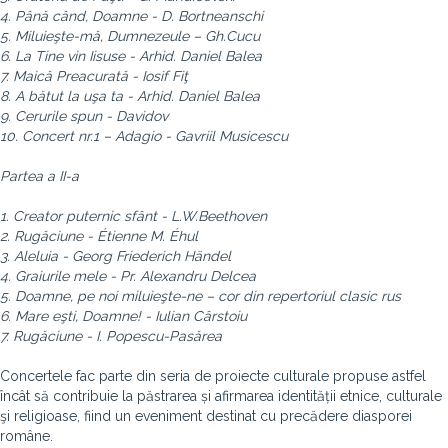
4. Până când, Doamne - D. Bortneanschi
5. Miluieşte-mă, Dumnezeule – Gh.Cucu
6. La Tine vin Iisuse - Arhid. Daniel Balea
7. Maică Preacurată - Iosif Fiţ
8. A bătut la uşa ta - Arhid. Daniel Balea
9. Cerurile spun - Davidov
10. Concert nr.1 – Adagio - Gavriil Musicescu
Partea a II-a
1. Creator puternic sfânt - L.W.Beethoven
2. Rugăciune - Étienne M. Éhul
3. Aleluia - Georg Friederich Händel
4. Graiurile mele - Pr. Alexandru Delcea
5. Doamne, pe noi miluieşte-ne – cor din repertoriul clasic rus
6. Mare eşti, Doamne! - Iulian Cârstoiu
7. Rugăciune - I. Popescu-Pasărea
Concertele fac parte din seria de proiecte culturale propuse astfel
încât să contribuie la păstrarea și afirmarea identității etnice, culturale
şi religioase, fiind un eveniment destinat cu precădere diasporei
române.