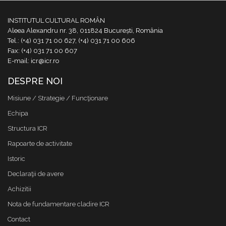
INSTITUTUL CULTURAL ROMÂN
Aleea Alexandru nr. 38, 011824 București, România
Tel.: (+4) 031 71 00 627, (+4) 031 71 00 606
Fax: (+4) 031 71 00 607
E-mail: icr@icr.ro
DESPRE NOI
Misiune / Strategie / Funcţionare
Echipa
Structura ICR
Rapoarte de activitate
Istoric
Declaraţii de avere
Achizitii
Nota de fundamentare cladire ICR
Contact