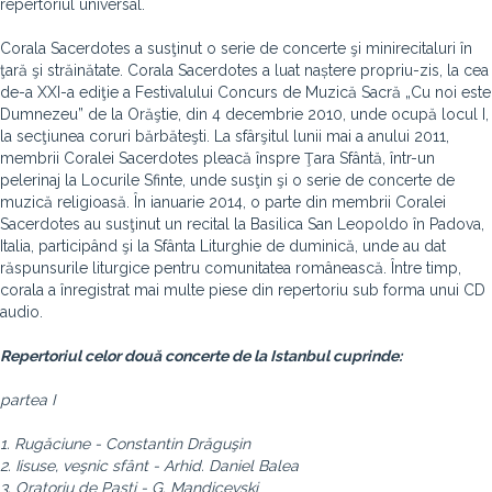
repertoriul universal.
Corala Sacerdotes a susţinut o serie de concerte şi minirecitaluri în
ţară şi străinătate. Corala Sacerdotes a luat naștere propriu-zis, la cea
de-a XXI-a ediţie a Festivalului Concurs de Muzică Sacră „Cu noi este
Dumnezeu” de la Orăştie, din 4 decembrie 2010, unde ocupă locul I,
la secţiunea coruri bărbăteşti. La sfârşitul lunii mai a anului 2011,
membrii Coralei Sacerdotes pleacă înspre Ţara Sfântă, într-un
pelerinaj la Locurile Sfinte, unde susţin şi o serie de concerte de
muzică religioasă. În ianuarie 2014, o parte din membrii Coralei
Sacerdotes au susţinut un recital la Basilica San Leopoldo în Padova,
Italia, participând şi la Sfânta Liturghie de duminică, unde au dat
răspunsurile liturgice pentru comunitatea românească. Între timp,
corala a înregistrat mai multe piese din repertoriu sub forma unui CD
audio.
Repertoriul celor două concerte de la Istanbul cuprinde:
partea I
1. Rugăciune - Constantin Drăguşin
2. Iisuse, veşnic sfânt - Arhid. Daniel Balea
3. Oratoriu de Paşti - G. Mandicevski