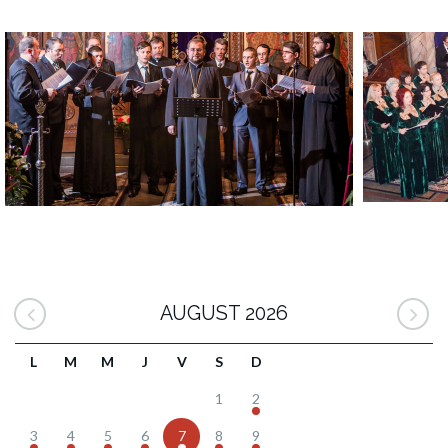
AUGUST 2026
L
M
M
J
V
S
D
1
2
3
4
5
6
7
8
9