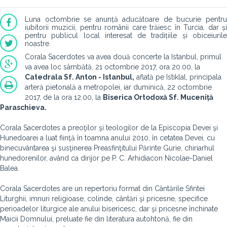
Luna octombrie se anunță aducătoare de bucurie pentru
iubitorii muzicii, pentru românii care trăiesc în Turcia, dar și
pentru publicul local interesat de tradițiile și obiceiurile
noastre.
Corala Sacerdotes va avea două concerte la Istanbul, primul
va avea loc sâmbătă, 21 octombrie 2017, ora 20.00, la
Catedrala Sf. Anton - Istanbul,
aflată pe Istiklal, principala
arteră pietonală a metropolei, iar duminică, 22 octombrie
2017, de la ora 12.00, la
Biserica Ortodoxă Sf. Muceniță
Paraschieva.
Corala Sacerdotes a preoţilor şi teologilor de la Episcopia Devei şi
Hunedoarei a luat fiinţă în toamna anului 2010, în cetatea Devei, cu
binecuvântarea şi susţinerea Preasfinţitului Părinte Gurie, chiriarhul
hunedorenilor, având ca dirijor pe P. C. Arhidiacon Nicolae-Daniel
Balea.
Corala Sacerdotes are un repertoriu format din Cântările Sfintei
Liturghii, imnuri religioase, colinde, cântări şi pricesne, specifice
perioadelor liturgice ale anului bisericesc, dar şi pricesne închinate
Maicii Domnului, preluate fie din literatura autohtonă, fie din